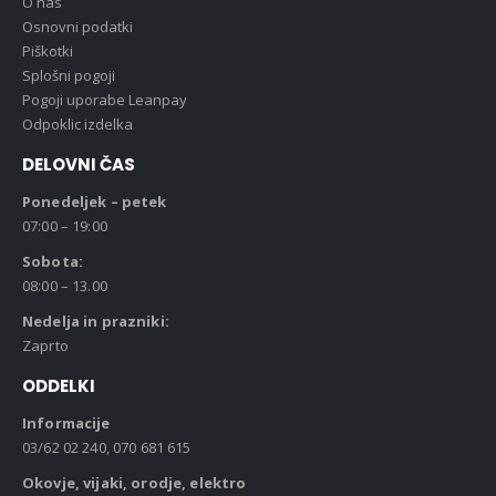
O nas
Osnovni podatki
Piškotki
Splošni pogoji
Pogoji uporabe Leanpay
Odpoklic izdelka
DELOVNI ČAS
Ponedeljek – petek
07:00 – 19:00
Sobota:
08:00 – 13.00
Nedelja in prazniki:
Zaprto
ODDELKI
Informacije
03/62 02 240, 070 681 615
Okovje, vijaki, orodje, elektro