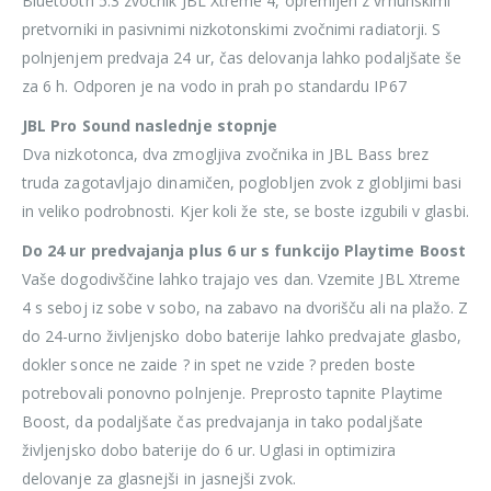
Bluetooth 5.3 zvočnik JBL Xtreme 4, opremljen z vrhunskimi
pretvorniki in pasivnimi nizkotonskimi zvočnimi radiatorji. S
polnjenjem predvaja 24 ur, čas delovanja lahko podaljšate še
za 6 h. Odporen je na vodo in prah po standardu IP67
JBL Pro Sound naslednje stopnje
Dva nizkotonca, dva zmogljiva zvočnika in JBL Bass brez
truda zagotavljajo dinamičen, poglobljen zvok z globljimi basi
in veliko podrobnosti. Kjer koli že ste, se boste izgubili v glasbi.
Do 24 ur predvajanja plus 6 ur s funkcijo Playtime Boost
Vaše dogodivščine lahko trajajo ves dan. Vzemite JBL Xtreme
4 s seboj iz sobe v sobo, na zabavo na dvorišču ali na plažo. Z
do 24-urno življenjsko dobo baterije lahko predvajate glasbo,
dokler sonce ne zaide ? in spet ne vzide ? preden boste
potrebovali ponovno polnjenje. Preprosto tapnite Playtime
Boost, da podaljšate čas predvajanja in tako podaljšate
življenjsko dobo baterije do 6 ur. Uglasi in optimizira
delovanje za glasnejši in jasnejši zvok.