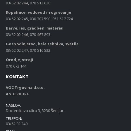
03/62 02 244, 070 512 620
Kopalnice, vodovod in ogrevanje
03/62 02 245, 030 707 590, 051 627 724
Barve, les, gradbeni material
03/62 02 246, 070 467 893
Gospodinjstvo, bela tehnika, svetila
03/62 02 247, 070 516 532
Orodje, stroji
070 672 144
KONTAKT
VOC Trgovina d.o.o.
ANDERBURG
NASLOV:
Drofenikova ulica 3, 3230 Šentjur
TELEFON:
03/62 02 240