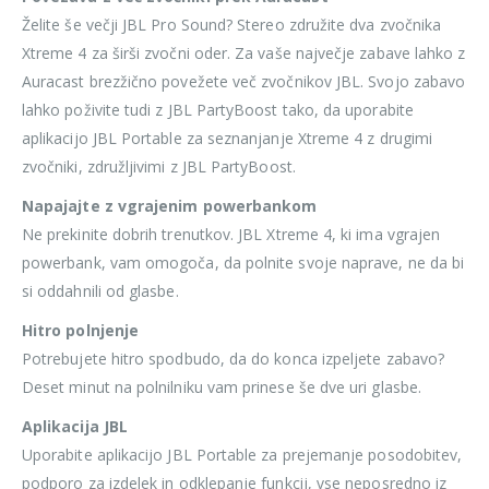
Želite še večji JBL Pro Sound? Stereo združite dva zvočnika
Xtreme 4 za širši zvočni oder. Za vaše največje zabave lahko z
Auracast brezžično povežete več zvočnikov JBL. Svojo zabavo
lahko poživite tudi z JBL PartyBoost tako, da uporabite
aplikacijo JBL Portable za seznanjanje Xtreme 4 z drugimi
zvočniki, združljivimi z JBL PartyBoost.
Napajajte z vgrajenim powerbankom
Ne prekinite dobrih trenutkov. JBL Xtreme 4, ki ima vgrajen
powerbank, vam omogoča, da polnite svoje naprave, ne da bi
si oddahnili od glasbe.
Hitro polnjenje
Potrebujete hitro spodbudo, da do konca izpeljete zabavo?
Deset minut na polnilniku vam prinese še dve uri glasbe.
Aplikacija JBL
Uporabite aplikacijo JBL Portable za prejemanje posodobitev,
podporo za izdelek in odklepanje funkcij, vse neposredno iz