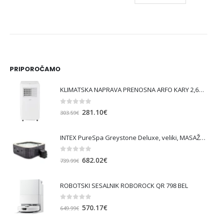
PRIPOROČAMO
KLIMATSKA NAPRAVA PRENOSNA ARFO KARY 2,6KW
0
out of 5
Izvirna
Trenutna
281.10
€
303.59
€
cena
cena
je
je:
INTEX PureSpa Greystone Deluxe, veliki, MASAŽNI BAZEN SQUARE ZA 6 OSEB
bila:
281.10€.
303.59€.
0
out of 5
Izvirna
Trenutna
682.02
€
739.99
€
cena
cena
je
je:
ROBOTSKI SESALNIK ROBOROCK QR 798 BEL
bila:
682.02€.
739.99€.
0
out of 5
Izvirna
Trenutna
570.17
€
649.99
€