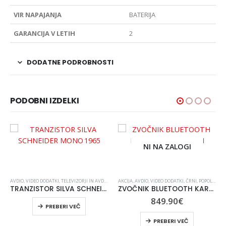
VIR NAPAJANJA
BATERIJA
GARANCIJA V LETIH
2
DODATNE PODROBNOSTI
PODOBNI IZDELKI
NI NA ZALOGI
AVDIO, VIDEO DODATKI
,
TELEVIZORJI IN AVDIO
AKCIJA
,
AVDIO, VIDEO DODATKI
,
ČRNI
,
POPOLNA PRESENEČENJA
TRANZISTOR SILVA SCHNEIDER MONO 1965
ZVOČNIK BLUETOOTH KARAOKE JBL ZVOČNI PARTYBOX 710 ČRN
849.90
€
PREBERI VEČ
PREBERI VEČ