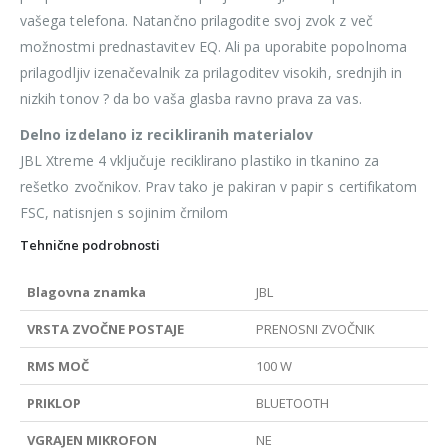
vašega telefona. Natančno prilagodite svoj zvok z več
možnostmi prednastavitev EQ. Ali pa uporabite popolnoma
prilagodljiv izenačevalnik za prilagoditev visokih, srednjih in
nizkih tonov ? da bo vaša glasba ravno prava za vas.
Delno izdelano iz recikliranih materialov
JBL Xtreme 4 vključuje reciklirano plastiko in tkanino za
rešetko zvočnikov. Prav tako je pakiran v papir s certifikatom
FSC, natisnjen s sojinim črnilom
Tehnične podrobnosti
Blagovna znamka
JBL
VRSTA ZVOČNE POSTAJE
PRENOSNI ZVOČNIK
RMS MOČ
100 W
PRIKLOP
BLUETOOTH
VGRAJEN MIKROFON
NE