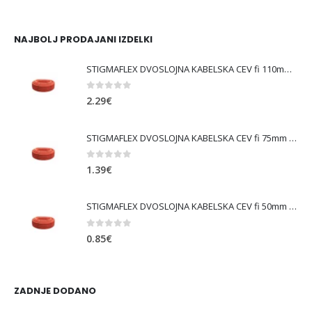
cena
cena
je
je:
bila:
570.17€.
NAJBOLJ PRODAJANI IZDELKI
649.99€.
STIGMAFLEX DVOSLOJNA KABELSKA CEV fi 110mm , kolut 50 m, cena za tekoči meter
0
out of 5
2.29
€
STIGMAFLEX DVOSLOJNA KABELSKA CEV fi 75mm , kolut 50 m, cena za tekoči meter
0
out of 5
1.39
€
STIGMAFLEX DVOSLOJNA KABELSKA CEV fi 50mm , kolut 50 m, cena za tekoči meter
0
out of 5
0.85
€
ZADNJE DODANO