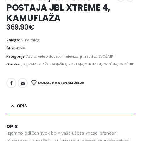
POSTAJA JBL XTREME 4,
KAMUFLAŽA
369.90
€
Zaloga:
Ni na zalogi
Šifra:
45694
Kategorije:
Avdio, video dodatki
,
Televizorji in avdio
,
ZVOČNIKI
Oznake:
JBL
,
KAMUFLAŽA - VOJAŠKA
,
POSTAJA
,
XTREME 4
,
ZVOČNA
,
ZVOČNIK
DODAJ NA SEZNAM ŽELJA
OPIS
OPIS
Izjemno odličen zvok bo v vaša ušesa vnesel prenosni