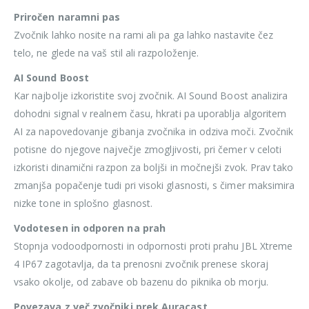
Priročen naramni pas
Zvočnik lahko nosite na rami ali pa ga lahko nastavite čez
telo, ne glede na vaš stil ali razpoloženje.
AI Sound Boost
Kar najbolje izkoristite svoj zvočnik. AI Sound Boost analizira
dohodni signal v realnem času, hkrati pa uporablja algoritem
AI za napovedovanje gibanja zvočnika in odziva moči. Zvočnik
potisne do njegove največje zmogljivosti, pri čemer v celoti
izkoristi dinamični razpon za boljši in močnejši zvok. Prav tako
zmanjša popačenje tudi pri visoki glasnosti, s čimer maksimira
nizke tone in splošno glasnost.
Vodotesen in odporen na prah
Stopnja vodoodpornosti in odpornosti proti prahu JBL Xtreme
4 IP67 zagotavlja, da ta prenosni zvočnik prenese skoraj
vsako okolje, od zabave ob bazenu do piknika ob morju.
Povezava z več zvočniki prek Auracast