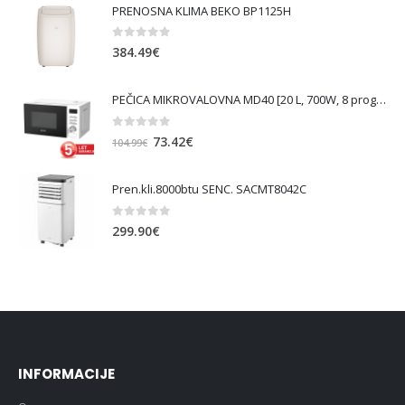
PRENOSNA KLIMA BEKO BP1125H
0
out of 5
384.49
€
PEČICA MIKROVALOVNA MD40 [20 L, 700W, 8 prog., bela ]
0
out of 5
Izvirna
Trenutna
73.42
€
104.99
€
cena
cena
je
je:
Pren.kli.8000btu SENC. SACMT8042C
bila:
73.42€.
104.99€.
0
out of 5
299.90
€
INFORMACIJE