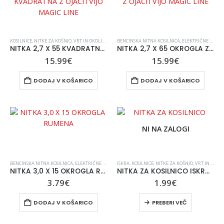
KOSILNICE
,
NITKE ZA KOŠNJO
,
VRT IN OKOLICA
,
VSE ZA VRT IN UREJANJE OKOLICE
BENCINSKA NITNA KOSILNICA
,
ELEKTRIČNE KOSILNICE Z NITJO
NITKA 2,7 X 55 KVADRATNA Z OJAČITVIJO MAGIC LINE
NITKA 2,7 X 65 OKROGLA Z OJAČITVIJO MAGIC LINE
15.99
€
15.99
€
DODAJ V KOŠARICO
DODAJ V KOŠARICO
NI NA ZALOGI
BENCINSKA NITNA KOSILNICA
,
ELEKTRIČNE KOSILNICE Z NITJO
ISKRA
,
KOSILNICE
,
ELEKTRIČNE KOSILNICE Z NITJO
,
NITKE ZA KOŠNJO
,
VRT IN OKOLICA
,
KOSI
NITKA 3,0 X 15 OKROGLA RUMENA
NITKA ZA KOSILNICO ISKRA 2.0 MM 15 M OKROGLA
3.79
€
1.99
€
DODAJ V KOŠARICO
PREBERI VEČ