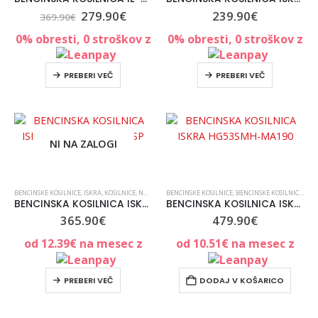
279.90
€
239.90
€
369.90
€
0% obresti, 0 stroškov z
0% obresti, 0 stroškov z
PREBERI VEČ
PREBERI VEČ
NI NA ZALOGI
PRENOSNA KLIMA BEKO BP1125H
0
out of 5
0
out of 5
384.49
€
384.49
€
BENCINSKE KOSILNICE
,
ISKRA
,
KOSILNICE
,
NORI POPUSTI
BENCINSKE KOSILNICE
,
VRT IN OKOLICA
,
,
VSE ZA VRT IN UREJANJE O
BENCINSKE KOSILNICE
,
ISK
BENCINSKA KOSILNICA ISKRA ERO IE-GL200-51SP
BENCINSKA KOSILNICA ISKRA HG53SMH-MA190
365.90
€
479.90
€
PEČICA MIKROVALOVNA MD40 [20 L, 700W, 8 prog., bela ]
od
12.39
€
na mesec z
od
10.51
€
na mesec z
0
out of 5
0
out of 5
73.42
€
73.42
€
104.99
€
104.99
€
PREBERI VEČ
DODAJ V KOŠARICO
Pren.kli.8000btu SENC. SACMT8042C
0
out of 5
0
out of 5