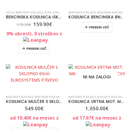
AKCIJA
,
BENCINSKE KOSILNICE
,
ISKRA
,
KOSILNICE
,
KOSILNICE, VRT IN ORODJE
BENCINSKE KOSILNICE
,
BENCINSKE KOSILNICE
,
NORI POPUSTI
,
VRT IN O
,
KOS
BENCINSKA KOSILNICA ISKRA LM51M
KOSILNICA BENCINSKA BN46SMH-RV145 ISKRA
159.90
€
179.90
€
PREBERI VEČ
0% obresti, 0 stroškov z
PREBERI VEČ
NI NA ZALOGI
BENCINSKE KOSILNICE
,
BENCINSKE KOSILNICE
,
KOSILNICE
BENCINSKE KOSILNICE
,
UREDITEV OKOLICA
,
KOSILNICE
,
VSE ZA VRT IN UREJAN
,
KOSILNICE, VRT IN ORODJE
KOSILNICA MULČER S SKLOPKO 63cm EUROSYSTEMS P70/EVO
KOSILNICA VRTNA MOT. MARINA GX 4-MAXI SH GCVX 200 4V1
549.00
€
1,050.00
€
od
10.40
€
na mesec z
od
17.67
€
na mesec z