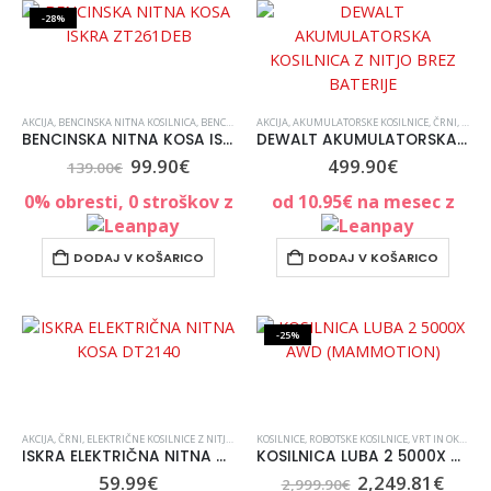
299.90
€
299.90
€
-28%
AKCIJA
,
BENCINSKA NITNA KOSILNICA
,
BENCINSKE KOSILNICE
AKCIJA
,
AKUMULATORSKE KOSILNICE
,
ISKRA
,
KOSILNICE
,
VRT IN OKOLICA
,
ČRNI
,
KOSIL
,
VSE
BENCINSKA NITNA KOSA ISKRA ZT261DEB
DEWALT AKUMULATORSKA KOSILNICA Z NITJO BREZ BATERIJE
99.90
€
499.90
€
139.00
€
0% obresti, 0 stroškov z
od
10.95
€
na mesec z
DODAJ V KOŠARICO
DODAJ V KOŠARICO
-25%
AKCIJA
,
ČRNI
,
ELEKTRIČNE KOSILNICE Z NITJO
,
KOSILNICE
KOSILNICE
,
VSE ZA VRT IN UREJANJE OKOLICE
,
ROBOTSKE KOSILNICE
,
VRT IN OKOLICA
,
ZADNJI K
,
ISKRA ELEKTRIČNA NITNA KOSA DT2140
KOSILNICA LUBA 2 5000X AWD (MAMMOTION)
59.99
€
2,249.81
€
2,999.90
€