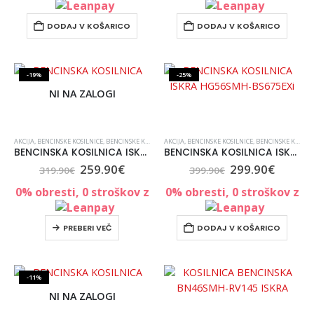
DODAJ V KOŠARICO
DODAJ V KOŠARICO
-19%
-25%
NI NA ZALOGI
AKCIJA
,
BENCINSKE KOSILNICE
,
BENCINSKE KOSILNICE
AKCIJA
,
KOSILNICE
,
BENCINSKE KOSILNICE
,
KOSILNICE, VRT IN ORODJE
,
BENCINSKE KOSILNICE
,
VRT IN 
BENCINSKA KOSILNICA ISKRA HG53SMH-B
BENCINSKA KOSILNICA ISKRA HG56SMH-BS675EXi
259.90
€
299.90
€
319.90
€
399.90
€
0% obresti, 0 stroškov z
0% obresti, 0 stroškov z
PREBERI VEČ
DODAJ V KOŠARICO
-11%
NI NA ZALOGI