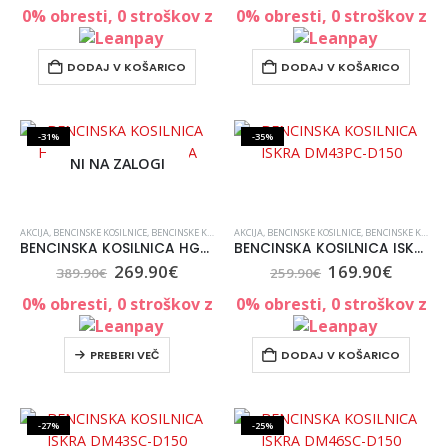
0% obresti, 0 stroškov z
0% obresti, 0 stroškov z
DODAJ V KOŠARICO
DODAJ V KOŠARICO
-31%
-35%
NI NA ZALOGI
AKCIJA
,
BENCINSKE KOSILNICE
,
BENCINSKE KOSILNICE
AKCIJA
,
KOSILNICE
,
BENCINSKE KOSILNICE
,
KOSILNICE, VRT IN ORODJE
,
BENCINSKE KOSILNICE
,
VRT IN 
BENCINSKA KOSILNICA HG51SMH-RV210 ISKRA
BENCINSKA KOSILNICA ISKRA DM43PC-D150
269.90
€
169.90
€
389.90
€
259.90
€
0% obresti, 0 stroškov z
0% obresti, 0 stroškov z
PREBERI VEČ
DODAJ V KOŠARICO
-27%
-25%