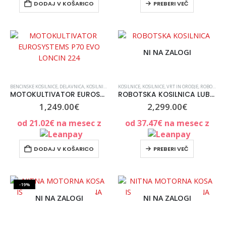
DODAJ V KOŠARICO
PREBERI VEČ
NI NA ZALOGI
BENCINSKE KOSILNICE
,
DELAVNICA
,
KOSILNICE, VRT IN ORODJE
KOSILNICE
,
,
KOSILNICE, VRT IN ORODJE
RAZNI PRIPOMOČKI ZA KMETIJSTVO
,
ROBOTSKE KOSILNICE
,
V
MOTOKULTIVATOR EUROSYSTEMS P70 EVO LONCIN 224
ROBOTSKA KOSILNICA LUBA2 3000X AWD (MAMMOTION)
1,249.00
€
2,299.00
€
od
21.02
€
na mesec z
od
37.47
€
na mesec z
DODAJ V KOŠARICO
PREBERI VEČ
-19%
NI NA ZALOGI
NI NA ZALOGI