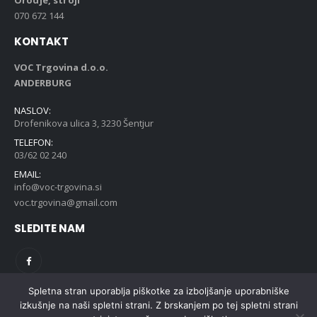
070 672 144
KONTAKT
VOC Trgovina d.o.o.
ANDERBURG
NASLOV:
Drofenikova ulica 3, 3230 Šentjur
TELEFON:
03/62 02 240
EMAIL:
info@voc-trgovina.si
voc.trgovina@gmail.com
SLEDITE NAM
Spletna stran uporablja piškotke za izboljšanje uporabniške
izkušnje na naši spletni strani. Z brskanjem po tej spletni strani