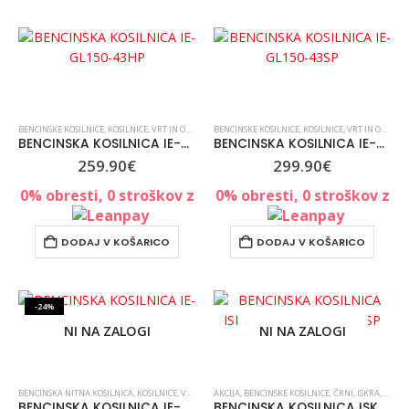
BENCINSKE KOSILNICE
,
KOSILNICE
,
VRT IN OKOLICA
,
BENCINSKE KOSILNICE
VSE ZA VRT IN UREJANJE OKOLICE
,
KOSILNICE
,
,
VRT IN OKOLICA
ZADNJI KOSI
BENCINSKA KOSILNICA IE-GL150-43HP
BENCINSKA KOSILNICA IE-GL150-43SP
259.90
€
299.90
€
0% obresti, 0 stroškov z
0% obresti, 0 stroškov z
DODAJ V KOŠARICO
DODAJ V KOŠARICO
-24%
NI NA ZALOGI
NI NA ZALOGI
BENCINSKA NITNA KOSILNICA
,
KOSILNICE
,
VRT IN OKOLICA
AKCIJA
,
,
BENCINSKE KOSILNICE
VSE ZA VRT IN UREJANJE OKOLICE
,
ČRNI
,
ISKRA
,
ZADNJI
,
KOSIL
BENCINSKA KOSILNICA IE-GL200-53SP
BENCINSKA KOSILNICA ISKRA ERO IE-GL150-46SP