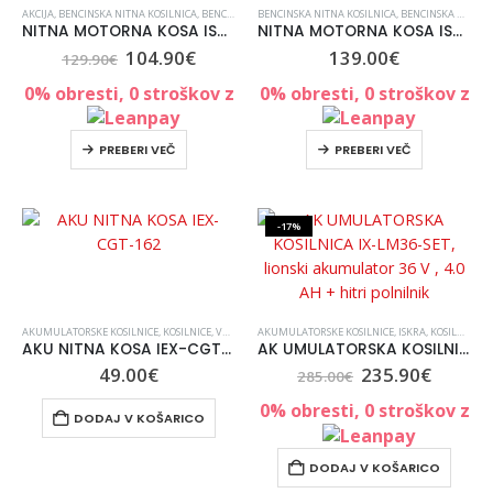
AKCIJA
,
BENCINSKA NITNA KOSILNICA
,
BENCINSKA NITNA KOSILNICA
BENCINSKA NITNA KOSILNICA
,
KOSILNICE
,
,
KOSILNICE, VRT IN 
BENCINSKA NITNA KOSILNICA
NITNA MOTORNA KOSA ISKRA TU331DEP BOČNA
NITNA MOTORNA KOSA ISKRA TU430SEU BOČNA
104.90
€
139.00
€
129.90
€
0% obresti, 0 stroškov z
0% obresti, 0 stroškov z
PREBERI VEČ
PREBERI VEČ
-17%
AKUMULATORSKE KOSILNICE
,
KOSILNICE, VRT IN ORODJE
AKUMULATORSKE KOSILNICE
,
VRT IN OKOLICA
,
ISKRA
,
KOSILNICE
,
O
AKU NITNA KOSA IEX-CGT-162
AK UMULATORSKA KOSILNICA IX-LM36-SET, lionski akumulator 36 V , 4.0 AH + hitri polnilnik
49.00
€
235.90
€
285.00
€
0% obresti, 0 stroškov z
DODAJ V KOŠARICO
DODAJ V KOŠARICO