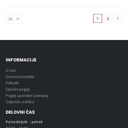
1
2
INFORMACIJE
O nas
Osnovni podatki
Piškotki
Splošni pogoji
Pogoji uporabe Leanpay
Odpoklic izdelka
DELOVNI ČAS
Ponedeljek – petek