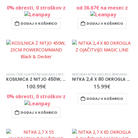
0% obresti, 0 stroškov z
od
36.67
€
na mesec z
DODAJ V KOŠARICO
DODAJ V KOŠARICO
AKCIJA
,
ČRNI
,
ELEKTRIČNE KOSILNICE Z NITJO
,
KOSILNICE
BENCINSKA NITNA KOSILNICA
,
ODPRODAJA
,
VRT IN OKOLICA
,
BENCINSKA NITNA KOSILNICA
,
VSE ZA VRT I
KOSILNICA Z NITJO 450W, 25CM POWERCOMMAND Black & Decker
NITKA 2,4 X 80 OKROGLA Z OJAČITVIJO MAGIC LINE
100.99
€
15.99
€
0% obresti, 0 stroškov z
DODAJ V KOŠARICO
DODAJ V KOŠARICO