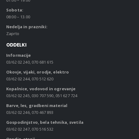
07:00 – 19:00
Sobota:
08:00 – 13.00
Nedelja in prazniki:
Zaprto
ODDELKI
Informacije
03/62 02 240, 070 681 615
Okovje, vijaki, orodje, elektro
03/62 02 244, 070 512 620
Kopalnice, vodovod in ogrevanje
03/62 02 245, 030 707 590, 051 627 724
Barve, les, gradbeni material
03/62 02 246, 070 467 893
Gospodinjstvo, bela tehnika, svetila
03/62 02 247, 070 516 532
Orodje, stroji