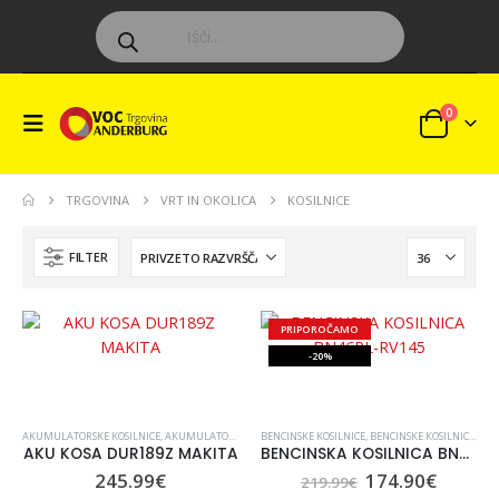
0
TRGOVINA
VRT IN OKOLICA
KOSILNICE
FILTER
PRIPOROČAMO
-20%
AKUMULATORSKE KOSILNICE
,
AKUMULATORSKE KOSILNICE
BENCINSKE KOSILNICE
,
KOSILNICE
,
KOSILNICE, VRT IN ORODJE
,
BENCINSKE KOSILNICE
,
KOS
,
V
AKU KOSA DUR189Z MAKITA
BENCINSKA KOSILNICA BN46PL-RV145
245.99
€
174.90
€
219.99
€