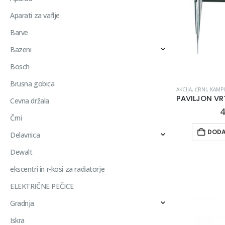
Aparati za vaflje
Barve
Bazeni
Bosch
Brusna gobica
AKCIJA
,
ČRNI
,
KAMPIR
Cevna držala
4
Črni
DODA
Delavnica
Dewalt
ekscentri in r-kosi za radiatorje
ELEKTRIČNE PEČICE
Gradnja
Iskra