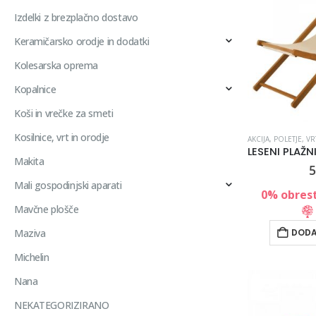
Izdelki z brezplačno dostavo
Keramičarsko orodje in dodatki
Kolesarska oprema
Kopalnice
Koši in vrečke za smeti
Kosilnice, vrt in orodje
AKCIJA
,
POLETJE
,
VR
Makita
5
Mali gospodinjski aparati
0% obrest
Mavčne plošče
Maziva
DODA
Michelin
Nana
NEKATEGORIZIRANO