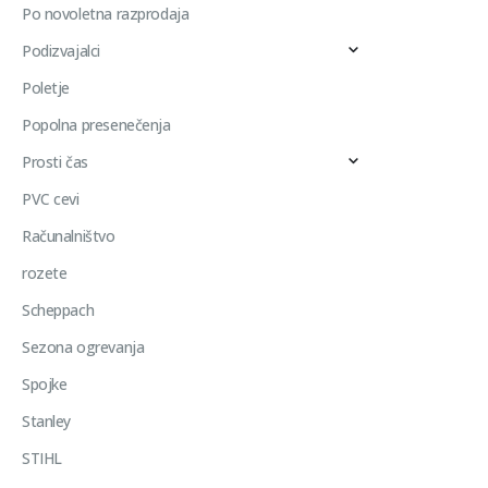
Po novoletna razprodaja
Podizvajalci
Poletje
Popolna presenečenja
Prosti čas
PVC cevi
Računalništvo
rozete
Scheppach
Sezona ogrevanja
Spojke
Stanley
STIHL