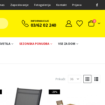
nas
Zaposlovanje
Fotogalerija
Kontakt
Prijava
INFORMACIJE
0
03/62 02 240
SVETILA
SEZONSKA PONUDBA
VSE ZA DOM
Prikaži:
-28%