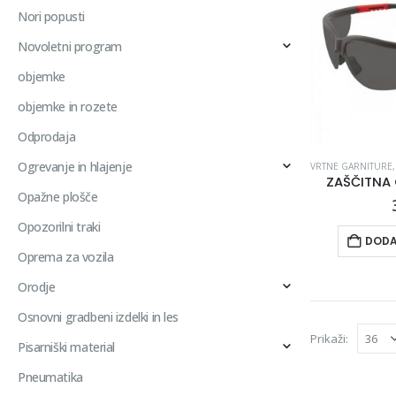
Nori popusti
Novoletni program
objemke
objemke in rozete
Odprodaja
Ogrevanje in hlajenje
VRTNE GARNITURE
ZAŠČITNA 
Opažne plošče
Opozorilni traki
DODA
Oprema za vozila
Orodje
Osnovni gradbeni izdelki in les
Prikaži:
Pisarniški material
Pneumatika