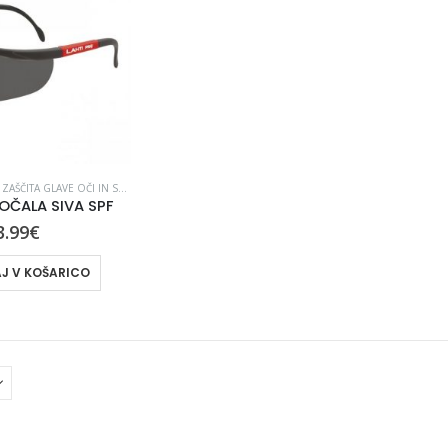
,
ZAŠČITA GLAVE OČI IN SLUHA
OČALA SIVA SPF
3.99
€
J V KOŠARICO