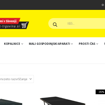
O 
KOPALNICE
MALI GOSPODINJSKI APARATI
PROSTI ČAS
-35%