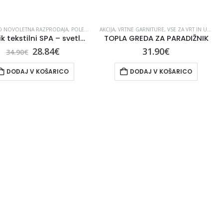
O NOVOLETNA RAZPRODAJA
,
POLETJE
,
VRTNE GARNITURE
AKCIJA
,
VRTNE GARNITURE
,
VSE ZA VRT IN UREJANJE OKOLICE
Ležalnik tekstilni SPA – svetlo zelen
TOPLA GREDA ZA PARADIŽNIK
28.84
€
31.90
€
34.90
€
DODAJ V KOŠARICO
DODAJ V KOŠARICO
VSE ZA VRT IN UREJANJE OKOLICE