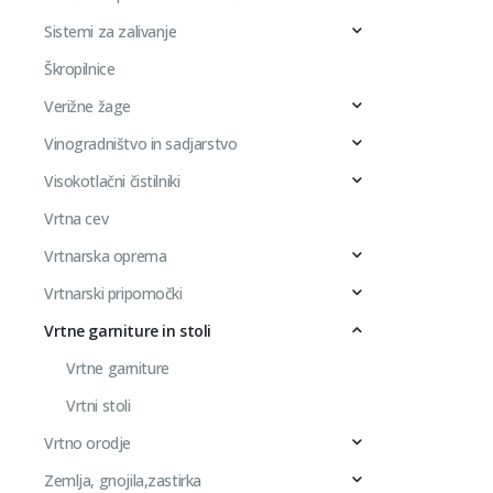
Sistemi za zalivanje
Škropilnice
Verižne žage
Vinogradništvo in sadjarstvo
Visokotlačni čistilniki
Vrtna cev
Vrtnarska oprema
Vrtnarski pripomočki
Vrtne garniture in stoli
Vrtne garniture
Vrtni stoli
Vrtno orodje
Zemlja, gnojila,zastirka