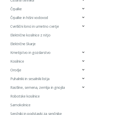
Čistilna tehnika
Črpalke
Črpalke in hišni vodovod
Cvetlični lonci in umetno cvetje
Električne kosilnice z nitjo
Električne škarje
Kmetijstvo in gozdarstvo
Kosilnice
Orodje
Puhalniki in sesalniki listja
Rastline, semena, zemlja in gnojila
Robotske kosilnice
Samokolnice
Senčniki in podstavki za senčnike