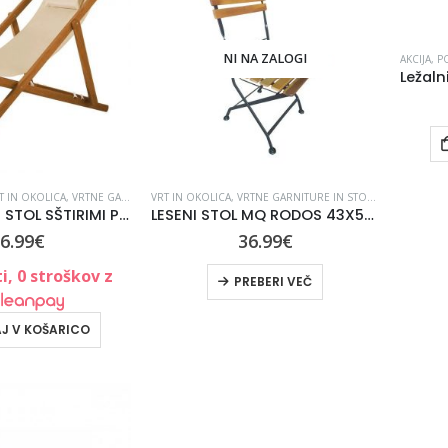
NI NA ZALOGI
AKCIJA
,
P
T IN OKOLICA
,
VRTNE GARNITURE IN STOLI
VRT IN OKOLICA
,
VSE ZA VRT IN UREJANJE OKOLICE
,
VRTNE GARNITURE IN STOLI
,
VRTNI STOLI
,
LESENI PLAŽNI STOL SŠTIRIMI POZICIJAM, BEŽ 3057202
LESENI STOL MQ RODOS 43X50X88 CM AKACIJA ZLOŽLJIV
6.99
€
36.99
€
i, 0 stroškov z
PREBERI VEČ
J V KOŠARICO