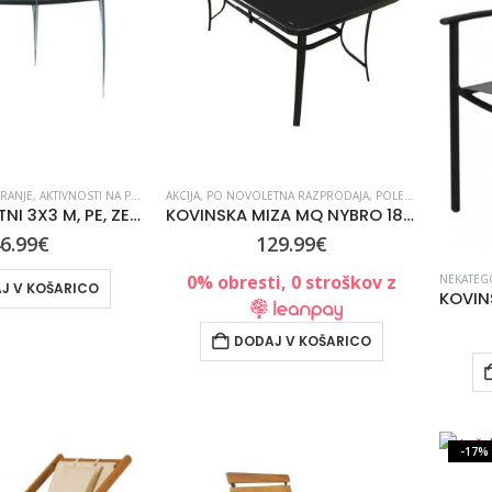
ANJE, AKTIVNOSTI NA PROSTEM
AKCIJA
,
OPREMA ZA KAMPIRANJE
,
PO NOVOLETNA RAZPRODAJA
,
POLETJE
,
,
PROSTI ČAS
POLETJE
,
PROSTI ČAS
,
VRT IN 
PAVILJON VRTNI 3X3 M, PE, ZELEN ALI BELI
KOVINSKA MIZA MQ NYBRO 180X90X71 CM STEKLENA
6.99
€
129.99
€
0% obresti, 0 stroškov z
NEKATEG
J V KOŠARICO
DODAJ V KOŠARICO
-17%