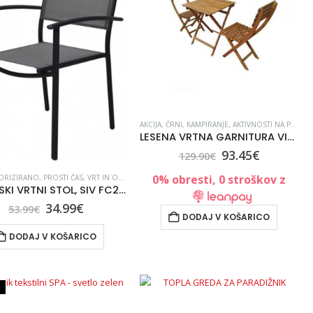
OKOLICA
,
VRT IN OKOLICA
,
VRTNE GARNITURE IN STOLI
,
VRTNE GARNITURE
,
,
VSE ZA VRT IN UREJANJE OKOLICE
VRTNE GARNITURE IN STOLI
AKCIJA
,
ČRNI
,
KAMPIRANJE, AKTIVNOSTI NA PROSTEM
,
VRTNO POHIŠTVO
,
VSE
LESENA VRTNA GARNITURA VIGO BISTRO SET
93.45
€
129.90
€
0% obresti, 0 stroškov z
ORIZIRANO
,
PROSTI ČAS
,
VRT IN OKOLICA
,
VRTNE GARNITURE IN STOLI
,
VRTNI STOLI
,
VSE 
KOVINSKI VRTNI STOL, SIV FC2200010 656942
34.99
€
53.99
€
DODAJ V KOŠARICO
DODAJ V KOŠARICO