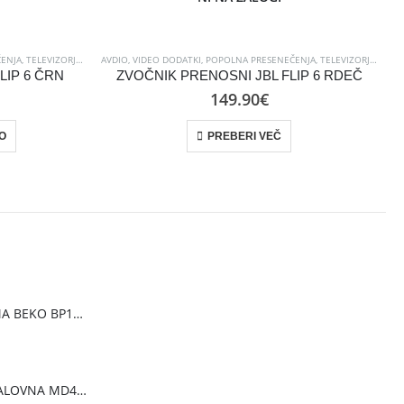
ENJA
,
TELEVIZORJI IN AVDIO
AVDIO, VIDEO DODATKI
,
ZVOČNIKI
,
POPOLNA PRESENEČENJA
,
TELEVIZORJI IN AVDIO
A
LIP 6 ČRN
ZVOČNIK PRENOSNI JBL FLIP 6 RDEČ
149.90
€
O
PREBERI VEČ
PRENOSNA KLIMA BEKO BP1125H
PEČICA MIKROVALOVNA MD40 [20 L, 700W, 8 prog., bela ]