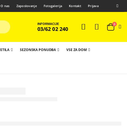
O nas
Zaposlovanje
Fotogalerija
Kontakt
Prijava
INFORMACIJE
0
03/62 02 240
ETILA
SEZONSKA PONUDBA
VSE ZA DOM