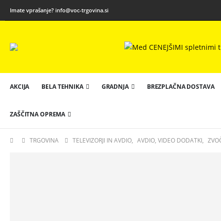
Imate vprašanje?
info@voc-trgovina.si
AKCIJA
BELA TEHNIKA
GRADNJA
BREZPLAČNA DOSTAVA
ZAŠČITNA OPREMA
TRGOVINA
TELEVIZORJI IN AVDIO
,
AVDIO, VIDEO DODATKI
,
ZVOČ