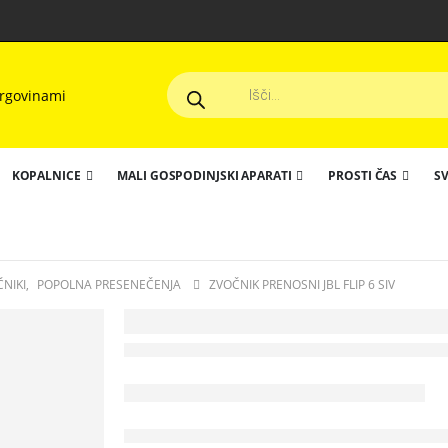
Products
search
KOPALNICE
MALI GOSPODINJSKI APARATI
PROSTI ČAS
SV
NIKI
,
POPOLNA PRESENEČENJA
ZVOČNIK PRENOSNI JBL FLIP 6 SIV