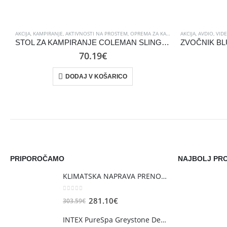
AKCIJA
,
KAMPIRANJE, AKTIVNOSTI NA PROSTEM
,
OPREMA ZA KAMPIRANJE
AKCIJA
,
POHIŠTVO ZA
,
AVDIO, VID
STOL ZA KAMPIRANJE COLEMAN SLING CHAIR, SIV
70.19
€
DODAJ V KOŠARICO
PRIPOROČAMO
NAJBOLJ PRO
KLIMATSKA NAPRAVA PRENOSNA ARFO KARY 2,6KW
0
out of 5
Izvirna
Trenutna
281.10
€
303.59
€
cena
cena
INTEX PureSpa Greystone Deluxe, veliki, MASAŽNI BAZEN SQUARE ZA 6 OSEB
je
je: