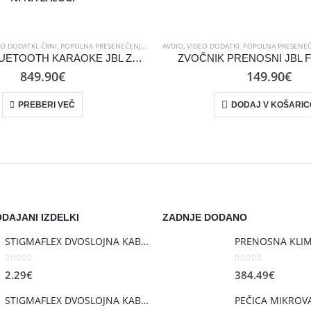
 KAMPIRANJE
EO DODATKI
,
,
ČRNI
POLETJE
,
POPOLNA PRESENEČENJA
,
PROSTI ČAS
,
TELEVIZORJI IN AVDIO
AVDIO, VIDEO DODATKI
,
ZADNJI KOSI
,
POPOLNA PRESENEČ
,
ZVOČNIKI
ZVOČNIK BLUETOOTH KARAOKE JBL ZVOČNI PARTYBOX 710 ČRN
ZVOČNIK PRENOSNI JBL F
849.90
€
149.90
€
PREBERI VEČ
DODAJ V KOŠARIC
DAJANI IZDELKI
ZADNJE DODANO
STIGMAFLEX DVOSLOJNA KABELSKA CEV fi 110mm , kolut 50 m, cena za tekoči meter
0
out of 5
0
out of 5
2.29
€
384.49
€
STIGMAFLEX DVOSLOJNA KABELSKA CEV fi 75mm , kolut 50 m, cena za tekoči meter