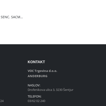
renutna
ena
Pren.kli.8000btu SENC. SACMT8042C
:
3.42€.
KONTAKT
VOC Trgovina d.o.o.
ANDERBURG
NASLOV:
Drofenikova ulica 3, 3230 Šentjur
e
TELEFON:
724
03/62 02 240