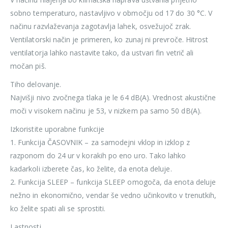
sobno temperaturo, nastavljivo v območju od 17 do 30 °C. V
načinu razvlaževanja zagotavlja lahek, osvežujoč zrak.
Ventilatorski način je primeren, ko zunaj ni prevroče. Hitrost
ventilatorja lahko nastavite tako, da ustvari fin vetrič ali
močan piš.
Tiho delovanje.
Najvišji nivo zvočnega tlaka je le 64 dB(A). Vrednost akustične
moči v visokem načinu je 53, v nizkem pa samo 50 dB(A).
Izkoristite uporabne funkcije
1. Funkcija ČASOVNIK – za samodejni vklop in izklop z
razponom do 24 ur v korakih po eno uro. Tako lahko
kadarkoli izberete čas, ko želite, da enota deluje.
2. Funkcija SLEEP – funkcija SLEEP omogoča, da enota deluje
nežno in ekonomično, vendar še vedno učinkovito v trenutkih,
ko želite spati ali se sprostiti.
Lastnosti