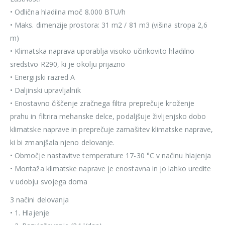
• Odlična hladilna moč 8.000 BTU/h
• Maks. dimenzije prostora: 31 m2 / 81 m3 (višina stropa 2,6
m)
• Klimatska naprava uporablja visoko učinkovito hladilno
sredstvo R290, ki je okolju prijazno
• Energijski razred A
• Daljinski upravljalnik
• Enostavno čiščenje zračnega filtra preprečuje kroženje
prahu in filtrira mehanske delce, podaljšuje življenjsko dobo
klimatske naprave in preprečuje zamašitev klimatske naprave,
ki bi zmanjšala njeno delovanje.
• Območje nastavitve temperature 17-30 °C v načinu hlajenja
• Montaža klimatske naprave je enostavna in jo lahko uredite
v udobju svojega doma
3 načini delovanja
• 1. Hlajenje