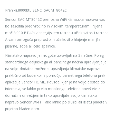
Pren.kli.8000btu SENC. SACMT8042C
Sencor SAC MT8042C prenosna WiFi klimatska naprava vas
bo zaščitila pred vročino in visokimi temperaturami. Njena
moč 8.000 BTU/h v energijskem razredu učinkovitosti razreda
A vam omogoča preprosto in učinkovito hlajenje manjše
pisarne, sobe ali celo spalnice.
Klimatsko napravo je mogoče upravljati na 3 načine. Poleg
standardnega daljinskega ali panelnega načina upravljanja je
na voljo dodatna možnost upravljanja klimatske naprave
praktično od koderkoli s pomočjo pametnega telefona prek
aplikacije Sencor HOME. Povsod, kjer je na voljo dostop do
interneta, se lahko preko mobilnega telefona povežete z
domačim omrežjem in tako upravljate svojo klimatsko
napravo Sencor Wi-Fi. Tako lahko po službi ali izletu pridete v
prijetno hladen dom.