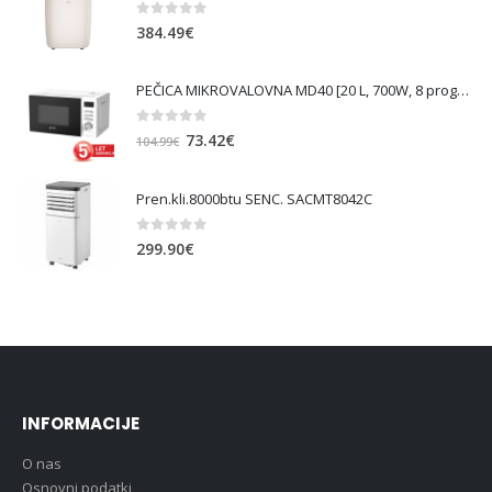
0
out of 5
384.49
€
PEČICA MIKROVALOVNA MD40 [20 L, 700W, 8 prog., bela ]
0
out of 5
Izvirna
Trenutna
73.42
€
104.99
€
cena
cena
je
je:
Pren.kli.8000btu SENC. SACMT8042C
bila:
73.42€.
104.99€.
0
out of 5
299.90
€
INFORMACIJE
O nas
Osnovni podatki