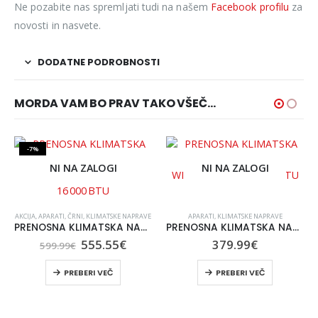
Ne pozabite nas spremljati tudi na našem
Facebook profilu
za
novosti in nasvete.
DODATNE PODROBNOSTI
MORDA VAM BO PRAV TAKO VŠEČ…
-7%
NI NA ZALOGI
NI NA ZALOGI
AKCIJA
,
APARATI
,
ČRNI
,
KLIMATSKE NAPRAVE
APARATI
,
KLIMATSKE NAPRAVE
PRENOSNA KLIMATSKA NAPRAVA NEDIS WIFIACMB1WT16 16 000 BTU
PRENOSNA KLIMATSKA NAPRAVA NEDIS WIFIACMB3WT9 9 000 BTU
nutna
Izvirna
Trenutna
555.55
€
379.99
€
599.99
€
a
cena
cena
je
je:
PREBERI VEČ
PREBERI VEČ
64€.
bila:
555.55€.
599.99€.