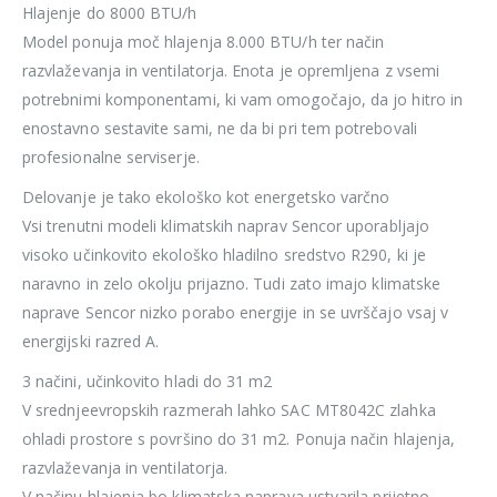
Hlajenje do 8000 BTU/h
Model ponuja moč hlajenja 8.000 BTU/h ter način
razvlaževanja in ventilatorja. Enota je opremljena z vsemi
potrebnimi komponentami, ki vam omogočajo, da jo hitro in
enostavno sestavite sami, ne da bi pri tem potrebovali
profesionalne serviserje.
Delovanje je tako ekološko kot energetsko varčno
Vsi trenutni modeli klimatskih naprav Sencor uporabljajo
visoko učinkovito ekološko hladilno sredstvo R290, ki je
naravno in zelo okolju prijazno. Tudi zato imajo klimatske
naprave Sencor nizko porabo energije in se uvrščajo vsaj v
energijski razred A.
3 načini, učinkovito hladi do 31 m2
V srednjeevropskih razmerah lahko SAC MT8042C zlahka
ohladi prostore s površino do 31 m2. Ponuja način hlajenja,
razvlaževanja in ventilatorja.
V načinu hlajenja bo klimatska naprava ustvarila prijetno