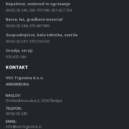
Kopalnice, vodovod in ogrevanje
03/62 02 245, 030 707 590, 051 627 724
Barve, les, gradbeni material
03/62 02 246, 070 467 893
Gospodinjstvo, bela tehnika, svetila
03/62 02 247, 070 516 532
Orodje, stroji
070 672 144
KONTAKT
VOC Trgovina d.o.o.
ANDERBURG
NASLOV:
Drofenikova ulica 3, 3230 Šentjur
TELEFON:
03/62 02 240
EMAIL:
info@voc-trgovina.si