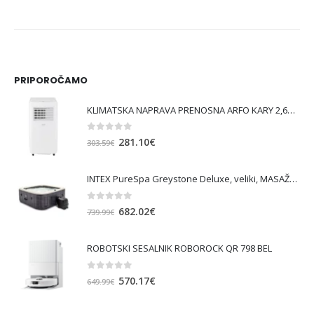
PRIPOROČAMO
KLIMATSKA NAPRAVA PRENOSNA ARFO KARY 2,6KW
0
out of 5
Izvirna
Trenutna
281.10
€
303.59
€
cena
cena
je
je:
INTEX PureSpa Greystone Deluxe, veliki, MASAŽNI BAZEN SQUARE ZA 6 OSEB
bila:
281.10€.
303.59€.
0
out of 5
Izvirna
Trenutna
682.02
€
739.99
€
cena
cena
je
je:
ROBOTSKI SESALNIK ROBOROCK QR 798 BEL
bila:
682.02€.
739.99€.
0
out of 5
Izvirna
Trenutna
570.17
€
649.99
€
cena
cena
je
je: