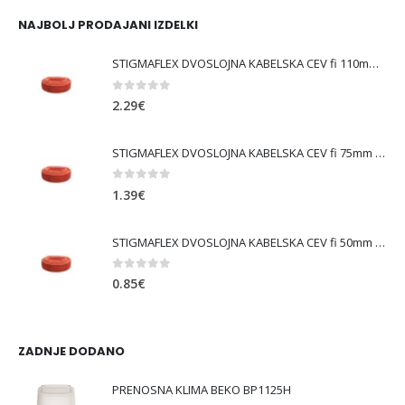
bila:
570.17€.
NAJBOLJ PRODAJANI IZDELKI
649.99€.
STIGMAFLEX DVOSLOJNA KABELSKA CEV fi 110mm , kolut 50 m, cena za tekoči meter
0
out of 5
2.29
€
STIGMAFLEX DVOSLOJNA KABELSKA CEV fi 75mm , kolut 50 m, cena za tekoči meter
0
out of 5
1.39
€
STIGMAFLEX DVOSLOJNA KABELSKA CEV fi 50mm , kolut 50 m, cena za tekoči meter
0
out of 5
0.85
€
ZADNJE DODANO
PRENOSNA KLIMA BEKO BP1125H