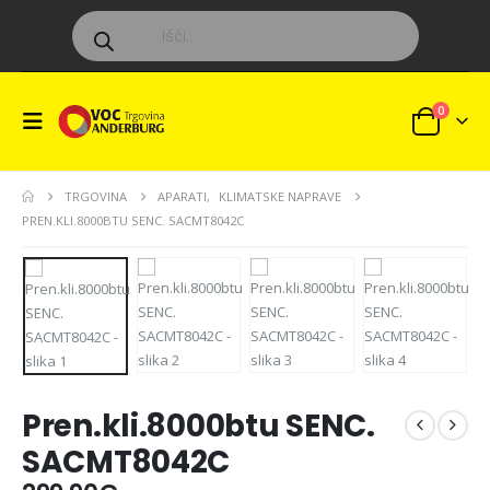
Products
search
0
TRGOVINA
APARATI
,
KLIMATSKE NAPRAVE
PREN.KLI.8000BTU SENC. SACMT8042C
Pren.kli.8000btu SENC.
SACMT8042C