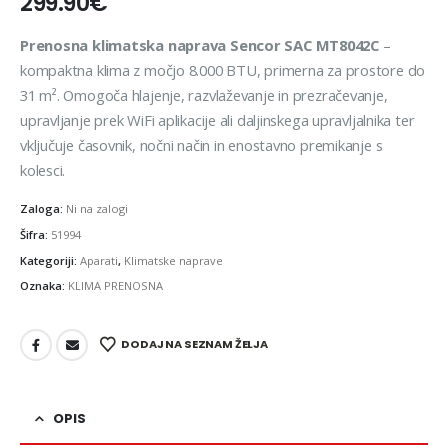
299.90
€
Prenosna klimatska naprava Sencor SAC MT8042C
–
kompaktna klima z močjo 8.000 BTU, primerna za prostore do
31 m². Omogoča hlajenje, razvlaževanje in prezračevanje,
upravljanje prek WiFi aplikacije ali daljinskega upravljalnika ter
vključuje časovnik, nočni način in enostavno premikanje s
kolesci.
Zaloga:
Ni na zalogi
Šifra:
51994
Kategoriji:
Aparati
,
Klimatske naprave
Oznaka:
KLIMA PRENOSNA
DODAJ NA SEZNAM ŽELJA
OPIS