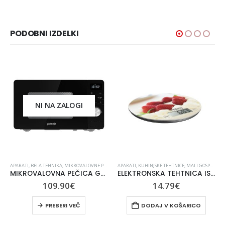
PODOBNI IZDELKI
NI NA ZALOGI
,
STRIŽNIKI LAS
APARATI
,
BELA TEHNIKA
,
MIKROVALOVNE PEČICE
APARATI
,
KUHINJSKE TEHTNICE
,
MALI GOSPODINJSKI APARATI
MIKROVALOVNA PEČICA GORENJE MO20A3B
ELEKTRONSKA TEHTNICA ISKRA GKS 1560-SB
109.90
€
14.79
€
PREBERI VEČ
DODAJ V KOŠARICO