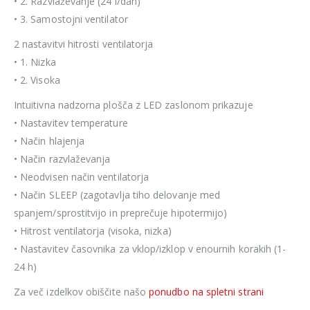
• 2. Razvlaževanje (24 l/dan)
• 3. Samostojni ventilator
2 nastavitvi hitrosti ventilatorja
• 1. Nizka
• 2. Visoka
Intuitivna nadzorna plošča z LED zaslonom prikazuje
• Nastavitev temperature
• Način hlajenja
• Način razvlaževanja
• Neodvisen način ventilatorja
• Način SLEEP (zagotavlja tiho delovanje med
spanjem/sprostitvijo in preprečuje hipotermijo)
• Hitrost ventilatorja (visoka, nizka)
• Nastavitev časovnika za vklop/izklop v enournih korakih (1-
24 h)
Za več izdelkov obiščite našo
ponudbo na spletni strani