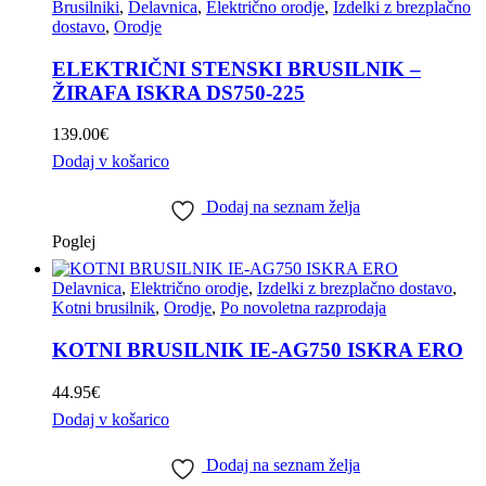
Brusilniki
,
Delavnica
,
Električno orodje
,
Izdelki z brezplačno
dostavo
,
Orodje
ELEKTRIČNI STENSKI BRUSILNIK –
ŽIRAFA ISKRA DS750-225
139.00
€
Dodaj v košarico
Dodaj na seznam želja
Poglej
Delavnica
,
Električno orodje
,
Izdelki z brezplačno dostavo
,
Kotni brusilnik
,
Orodje
,
Po novoletna razprodaja
KOTNI BRUSILNIK IE-AG750 ISKRA ERO
44.95
€
Dodaj v košarico
Dodaj na seznam želja