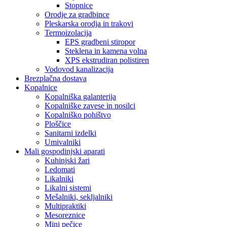
Stopnice
Orodje za gradbince
Pleskarska orodja in trakovi
Termoizolacija
EPS gradbeni stiropor
Steklena in kamena volna
XPS ekstrudiran polistiren
Vodovod kanalizacija
Brezplačna dostava
Kopalnice
Kopalniška galanterija
Kopalniške zavese in nosilci
Kopalniško pohištvo
Ploščice
Sanitarni izdelki
Umivalniki
Mali gospodinjski aparati
Kuhinjski žari
Ledomati
Likalniki
Likalni sistemi
Mešalniki, sekljalniki
Multipraktiki
Mesoreznice
Mini pečice