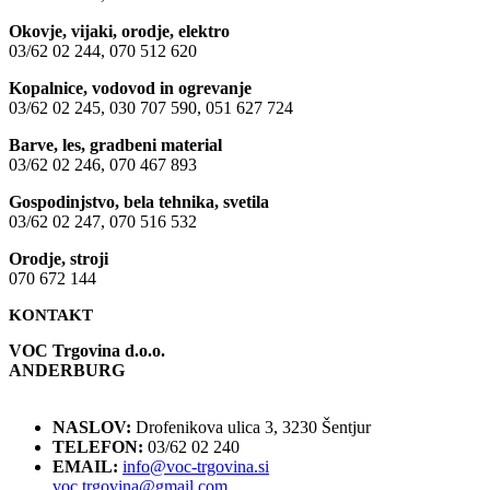
Okovje, vijaki, orodje, elektro
03/62 02 244, 070 512 620
Kopalnice, vodovod in ogrevanje
03/62 02 245, 030 707 590, 051 627 724
Barve, les, gradbeni material
03/62 02 246, 070 467 893
Gospodinjstvo, bela tehnika, svetila
03/62 02 247, 070 516 532
Orodje, stroji
070 672 144
KONTAKT
VOC Trgovina d.o.o.
ANDERBURG
NASLOV:
Drofenikova ulica 3, 3230 Šentjur
TELEFON:
03/62 02 240
EMAIL:
info@voc-trgovina.si
voc.trgovina@gmail.com