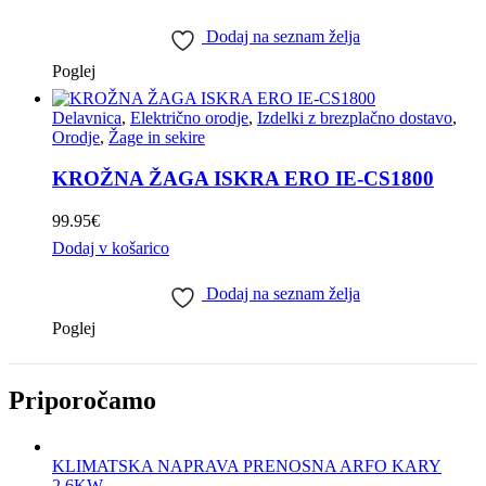
Dodaj na seznam želja
Poglej
Delavnica
,
Električno orodje
,
Izdelki z brezplačno dostavo
,
Orodje
,
Žage in sekire
KROŽNA ŽAGA ISKRA ERO IE-CS1800
99.95
€
Dodaj v košarico
Dodaj na seznam želja
Poglej
Priporočamo
KLIMATSKA NAPRAVA PRENOSNA ARFO KARY
2,6KW