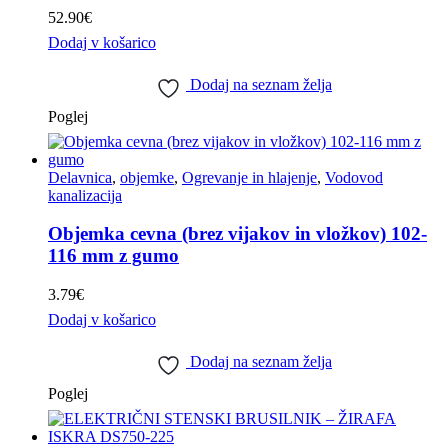
52.90
€
Dodaj v košarico
Dodaj na seznam želja
Poglej
Delavnica
,
objemke
,
Ogrevanje in hlajenje
,
Vodovod
kanalizacija
Objemka cevna (brez vijakov in vložkov) 102-
116 mm z gumo
3.79
€
Dodaj v košarico
Dodaj na seznam želja
Poglej