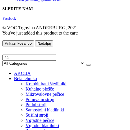
SLEDITE NAM
Facebook
© VOC Trgovina ANDERBURG, 2021
You've just added this product to the cart:
Prikaži košarico
Nadaljuj
AKCIJA
Bela tehnika
Kombinirani štedilniki
Kuhalne plošče
Mikrovalovne pečice
Pomivalni stroji
Pralni stroji
Samostojni hladilniki
Sušilni stroji
Vgradne pečice
Vgradni hladilniki