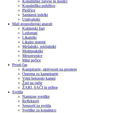
Kopalniške zavese in nosilci
Kopalniško pohištvo
Ploščice
Sanitarni izdelki
Umivalniki
Mali gospodinjski aparati
Kuhinjski žari
Ledomati
Likalniki
Likalni sistemi
Mešalniki, sekljalniki
Multipraktiki
Mesoreznice
Mini pečice
Prosti čas
Kampiranje, aktivnosti na prostem
Oprema za kampiranje
Vrtni betonski kamni
Žari na oglje
ŽARI, SAČI in pribor
Svetila
Namizne svetilke
Reflektorji
Senzorji za svetila
Svetilke za kopalnico