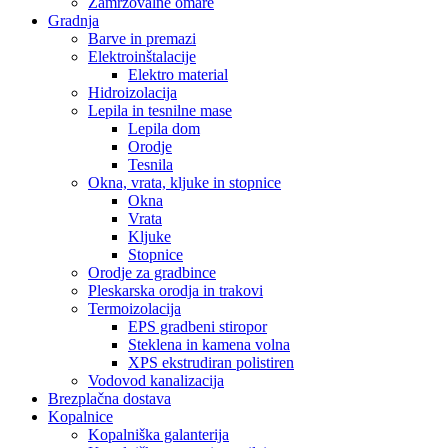
Zamrzovalne omare
Gradnja
Barve in premazi
Elektroinštalacije
Elektro material
Hidroizolacija
Lepila in tesnilne mase
Lepila dom
Orodje
Tesnila
Okna, vrata, kljuke in stopnice
Okna
Vrata
Kljuke
Stopnice
Orodje za gradbince
Pleskarska orodja in trakovi
Termoizolacija
EPS gradbeni stiropor
Steklena in kamena volna
XPS ekstrudiran polistiren
Vodovod kanalizacija
Brezplačna dostava
Kopalnice
Kopalniška galanterija