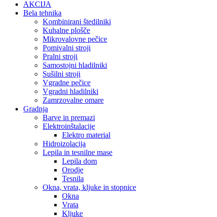
AKCIJA
Bela tehnika
Kombinirani štedilniki
Kuhalne plošče
Mikrovalovne pečice
Pomivalni stroji
Pralni stroji
Samostojni hladilniki
Sušilni stroji
Vgradne pečice
Vgradni hladilniki
Zamrzovalne omare
Gradnja
Barve in premazi
Elektroinštalacije
Elektro material
Hidroizolacija
Lepila in tesnilne mase
Lepila dom
Orodje
Tesnila
Okna, vrata, kljuke in stopnice
Okna
Vrata
Kljuke