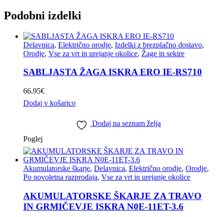
Podobni izdelki
Delavnica
,
Električno orodje
,
Izdelki z brezplačno dostavo
,
Orodje
,
Vse za vrt in urejanje okolice
,
Žage in sekire
SABLJASTA ŽAGA ISKRA ERO IE-RS710
66.95
€
Dodaj v košarico
Dodaj na seznam želja
Poglej
Akumulatorske škarje
,
Delavnica
,
Električno orodje
,
Orodje
,
Po novoletna razprodaja
,
Vse za vrt in urejanje okolice
AKUMULATORSKE ŠKARJE ZA TRAVO
IN GRMIČEVJE ISKRA N0E-11ET-3.6