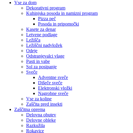
Vse za dom
Dekorativni program
Kuhinjska posoda in namizni program
Pizza peč
Posoda in pripomočki
Kasete za denar
Letvene podlage
Ležišča
Ležiščni nadvložek
Odeje
Odstranjevalci vlage
Pasti in vabe
Sol za posipanje
Sveče
Adventne sveče
Dišeče sveče
Elektronski vložki
Nagrobne sveče
Vse za koline
Zaščita pred insekti
Zaščitna oprema
Delovna obutev
Delovne obleke
Razkužila
Rokavice