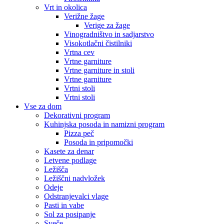
Vrt in okolica
Verižne žage
Verige za žage
Vinogradništvo in sadjarstvo
Visokotlačni čistilniki
Vrtna cev
Vrtne garniture
Vrtne garniture in stoli
Vrtne garniture
Vrtni stoli
Vrtni stoli
Vse za dom
Dekorativni program
Kuhinjska posoda in namizni program
Pizza peč
Posoda in pripomočki
Kasete za denar
Letvene podlage
Ležišča
Ležiščni nadvložek
Odeje
Odstranjevalci vlage
Pasti in vabe
Sol za posipanje
Sveče