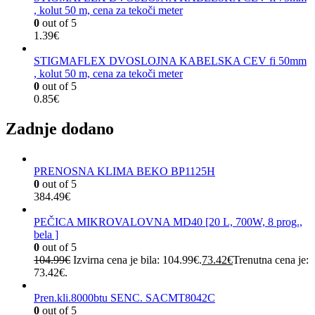
, kolut 50 m, cena za tekoči meter
0
out of 5
1.39
€
STIGMAFLEX DVOSLOJNA KABELSKA CEV fi 50mm
, kolut 50 m, cena za tekoči meter
0
out of 5
0.85
€
Zadnje dodano
PRENOSNA KLIMA BEKO BP1125H
0
out of 5
384.49
€
PEČICA MIKROVALOVNA MD40 [20 L, 700W, 8 prog.,
bela ]
0
out of 5
104.99
€
Izvirna cena je bila: 104.99€.
73.42
€
Trenutna cena je:
73.42€.
Pren.kli.8000btu SENC. SACMT8042C
0
out of 5