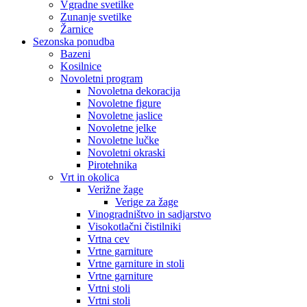
Vgradne svetilke
Zunanje svetilke
Žarnice
Sezonska ponudba
Bazeni
Kosilnice
Novoletni program
Novoletna dekoracija
Novoletne figure
Novoletne jaslice
Novoletne jelke
Novoletne lučke
Novoletni okraski
Pirotehnika
Vrt in okolica
Verižne žage
Verige za žage
Vinogradništvo in sadjarstvo
Visokotlačni čistilniki
Vrtna cev
Vrtne garniture
Vrtne garniture in stoli
Vrtne garniture
Vrtni stoli
Vrtni stoli