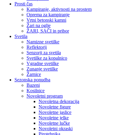
Prosti čas
Kampiranje, aktivnosti na prostem
Oprema za kampiranje
Vrtni betonski kamni
Žari na oglje
ŽARI, SAČI in pribor
Svetila
Namizne svetilke
Reflektorji
Senzorji za svetila
Svetilke za kopalnico
Vgradne svetilke
Zunanje svetilke
Žarnice
Sezonska ponudba
Bazeni
Kosilnice
Novoletni program
Novoletna dekoracija
Novoletne figure
Novoletne jaslice
Novoletne jelke
Novoletne lučke
Novoletni okraski
Pirotehnika