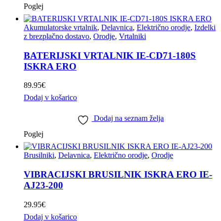
Poglej
Akumulatorske vrtalnik
,
Delavnica
,
Električno orodje
,
Izdelki
z brezplačno dostavo
,
Orodje
,
Vrtalniki
BATERIJSKI VRTALNIK IE-CD71-180S
ISKRA ERO
89.95
€
Dodaj v košarico
Dodaj na seznam želja
Poglej
Brusilniki
,
Delavnica
,
Električno orodje
,
Orodje
VIBRACIJSKI BRUSILNIK ISKRA ERO IE-
AJ23-200
29.95
€
Dodaj v košarico