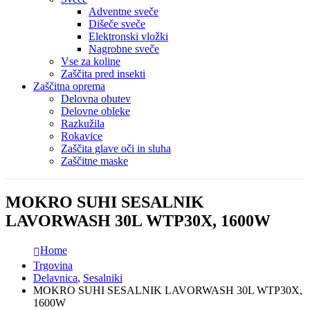
Adventne sveče
Dišeče sveče
Elektronski vložki
Nagrobne sveče
Vse za koline
Zaščita pred insekti
Zaščitna oprema
Delovna obutev
Delovne obleke
Razkužila
Rokavice
Zaščita glave oči in sluha
Zaščitne maske
MOKRO SUHI SESALNIK
LAVORWASH 30L WTP30X, 1600W
Home
Trgovina
Delavnica
,
Sesalniki
MOKRO SUHI SESALNIK LAVORWASH 30L WTP30X,
1600W