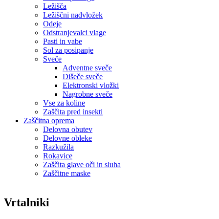
Ležišča
Ležiščni nadvložek
Odeje
Odstranjevalci vlage
Pasti in vabe
Sol za posipanje
Sveče
Adventne sveče
Dišeče sveče
Elektronski vložki
Nagrobne sveče
Vse za koline
Zaščita pred insekti
Zaščitna oprema
Delovna obutev
Delovne obleke
Razkužila
Rokavice
Zaščita glave oči in sluha
Zaščitne maske
Vrtalniki