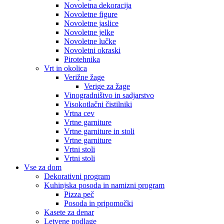
Novoletna dekoracija
Novoletne figure
Novoletne jaslice
Novoletne jelke
Novoletne lučke
Novoletni okraski
Pirotehnika
Vrt in okolica
Verižne žage
Verige za žage
Vinogradništvo in sadjarstvo
Visokotlačni čistilniki
Vrtna cev
Vrtne garniture
Vrtne garniture in stoli
Vrtne garniture
Vrtni stoli
Vrtni stoli
Vse za dom
Dekorativni program
Kuhinjska posoda in namizni program
Pizza peč
Posoda in pripomočki
Kasete za denar
Letvene podlage