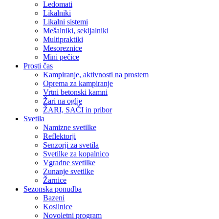
Ledomati
Likalniki
Likalni sistemi
Mešalniki, sekljalniki
Multipraktiki
Mesoreznice
Mini pečice
Prosti čas
Kampiranje, aktivnosti na prostem
Oprema za kampiranje
Vrtni betonski kamni
Žari na oglje
ŽARI, SAČI in pribor
Svetila
Namizne svetilke
Reflektorji
Senzorji za svetila
Svetilke za kopalnico
Vgradne svetilke
Zunanje svetilke
Žarnice
Sezonska ponudba
Bazeni
Kosilnice
Novoletni program