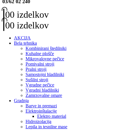
03/62 02 240
0
0 izdelkov
0
0 izdelkov
AKCIJA
Bela tehnika
Kombinirani štedilniki
Kuhalne plošče
Mikrovalovne pečice
Pomivalni stroji
Pralni stroji
Samostojni hladilniki
Sušilni stroji
Vgradne pečice
Vgradni hladilniki
Zamrzovalne omare
Gradnja
Barve in premazi
Elektroinštalacije
Elektro material
Hidroizolacija
Lepila in tesnilne mase