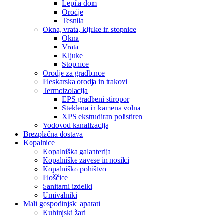
Lepila dom
Orodje
Tesnila
Okna, vrata, kljuke in stopnice
Okna
Vrata
Kljuke
Stopnice
Orodje za gradbince
Pleskarska orodja in trakovi
Termoizolacija
EPS gradbeni stiropor
Steklena in kamena volna
XPS ekstrudiran polistiren
Vodovod kanalizacija
Brezplačna dostava
Kopalnice
Kopalniška galanterija
Kopalniške zavese in nosilci
Kopalniško pohištvo
Ploščice
Sanitarni izdelki
Umivalniki
Mali gospodinjski aparati
Kuhinjski žari