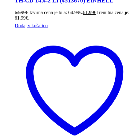
TH-CD 14,4-2 LI (4513670) EINHELL
64.99
€
Izvirna cena je bila: 64.99€.
61.99
€
Trenutna cena je:
61.99€.
Dodaj v košarico