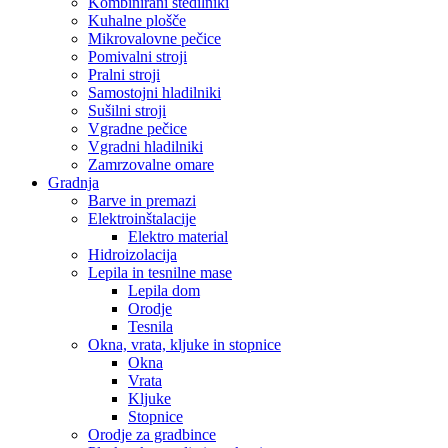
Kombinirani štedilniki
Kuhalne plošče
Mikrovalovne pečice
Pomivalni stroji
Pralni stroji
Samostojni hladilniki
Sušilni stroji
Vgradne pečice
Vgradni hladilniki
Zamrzovalne omare
Gradnja
Barve in premazi
Elektroinštalacije
Elektro material
Hidroizolacija
Lepila in tesnilne mase
Lepila dom
Orodje
Tesnila
Okna, vrata, kljuke in stopnice
Okna
Vrata
Kljuke
Stopnice
Orodje za gradbince