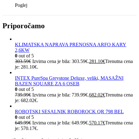
Poglej
Priporočamo
KLIMATSKA NAPRAVA PRENOSNA ARFO KARY
2,6KW
0
out of 5
303.59
€
Izvirna cena je bila: 303.59€.
281.10
€
Trenutna cena
je: 281.10€.
INTEX PureSpa Greystone Deluxe, veliki, MASAŽNI
BAZEN SQUARE ZA 6 OSEB
0
out of 5
739.99
€
Izvirna cena je bila: 739.99€.
682.02
€
Trenutna cena
je: 682.02€.
ROBOTSKI SESALNIK ROBOROCK QR 798 BEL
0
out of 5
649.99
€
Izvirna cena je bila: 649.99€.
570.17
€
Trenutna cena
je: 570.17€.