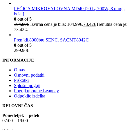
PEČICA MIKROVALOVNA MD40 [20 L, 700W, 8 prog.,
bela ]
0
out of 5
104.99
€
Izvirna cena je bila: 104.99€.
73.42
€
Trenutna cena je:
73.42€.
Pren.kli.8000btu SENC. SACMT8042C
0
out of 5
299.90
€
INFORMACIJE
O nas
Osnovni podatki
Piškotki
Splošni pogoji
Pogoji uporabe Leanpay
Odpoklic izdelka
DELOVNI ČAS
Ponedeljek – petek
07:00 – 19:00