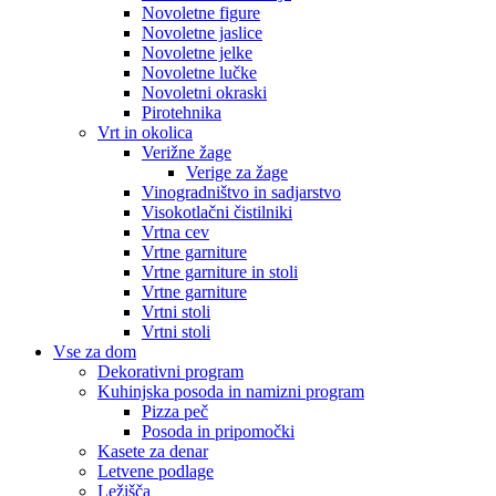
Novoletne figure
Novoletne jaslice
Novoletne jelke
Novoletne lučke
Novoletni okraski
Pirotehnika
Vrt in okolica
Verižne žage
Verige za žage
Vinogradništvo in sadjarstvo
Visokotlačni čistilniki
Vrtna cev
Vrtne garniture
Vrtne garniture in stoli
Vrtne garniture
Vrtni stoli
Vrtni stoli
Vse za dom
Dekorativni program
Kuhinjska posoda in namizni program
Pizza peč
Posoda in pripomočki
Kasete za denar
Letvene podlage
Ležišča