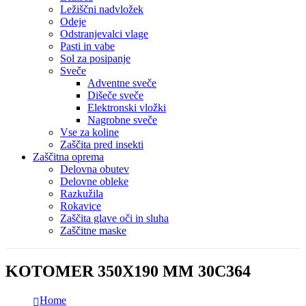
Ležiščni nadvložek
Odeje
Odstranjevalci vlage
Pasti in vabe
Sol za posipanje
Sveče
Adventne sveče
Dišeče sveče
Elektronski vložki
Nagrobne sveče
Vse za koline
Zaščita pred insekti
Zaščitna oprema
Delovna obutev
Delovne obleke
Razkužila
Rokavice
Zaščita glave oči in sluha
Zaščitne maske
KOTOMER 350X190 MM 30C364
Home