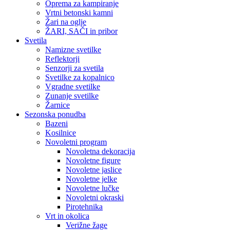
Oprema za kampiranje
Vrtni betonski kamni
Žari na oglje
ŽARI, SAČI in pribor
Svetila
Namizne svetilke
Reflektorji
Senzorji za svetila
Svetilke za kopalnico
Vgradne svetilke
Zunanje svetilke
Žarnice
Sezonska ponudba
Bazeni
Kosilnice
Novoletni program
Novoletna dekoracija
Novoletne figure
Novoletne jaslice
Novoletne jelke
Novoletne lučke
Novoletni okraski
Pirotehnika
Vrt in okolica
Verižne žage