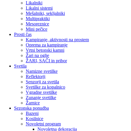
Likalniki
Likalni sistemi
Mešalniki, sekljalniki
Multipraktiki
Mesoreznice
Mini pečice
Prosti čas
Kampiranje, aktivnosti na prostem
Oprema za kampiranje
Vrtni betonski kamni
Žari na oglje
ŽARI, SAČI in pribor
Svetila
Namizne svetilke
Reflektorji
Senzorji za svetila
Svetilke za kopalnico
Vgradne svetilke
Zunanje svetilke
Žarnice
Sezonska ponudba
Bazeni
Kosilnice
Novoletni program
Novoletna dekoracija