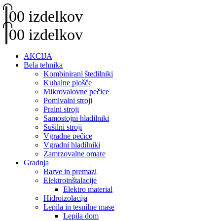
0
0 izdelkov
0
0 izdelkov
AKCIJA
Bela tehnika
Kombinirani štedilniki
Kuhalne plošče
Mikrovalovne pečice
Pomivalni stroji
Pralni stroji
Samostojni hladilniki
Sušilni stroji
Vgradne pečice
Vgradni hladilniki
Zamrzovalne omare
Gradnja
Barve in premazi
Elektroinštalacije
Elektro material
Hidroizolacija
Lepila in tesnilne mase
Lepila dom