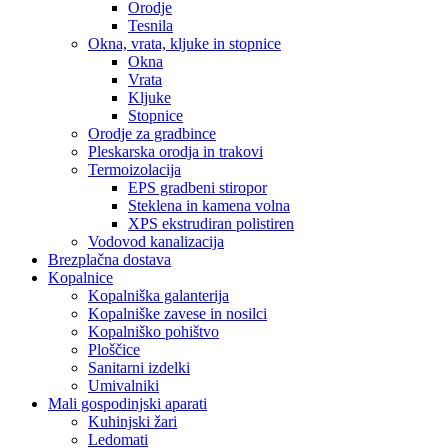
Orodje
Tesnila
Okna, vrata, kljuke in stopnice
Okna
Vrata
Kljuke
Stopnice
Orodje za gradbince
Pleskarska orodja in trakovi
Termoizolacija
EPS gradbeni stiropor
Steklena in kamena volna
XPS ekstrudiran polistiren
Vodovod kanalizacija
Brezplačna dostava
Kopalnice
Kopalniška galanterija
Kopalniške zavese in nosilci
Kopalniško pohištvo
Ploščice
Sanitarni izdelki
Umivalniki
Mali gospodinjski aparati
Kuhinjski žari
Ledomati