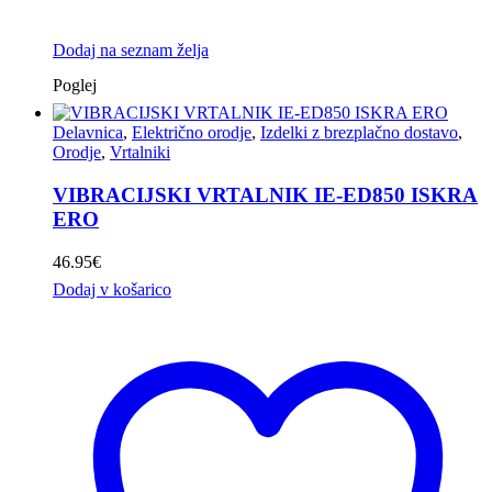
Dodaj na seznam želja
Poglej
Delavnica
,
Električno orodje
,
Izdelki z brezplačno dostavo
,
Orodje
,
Vrtalniki
VIBRACIJSKI VRTALNIK IE-ED850 ISKRA
ERO
46.95
€
Dodaj v košarico