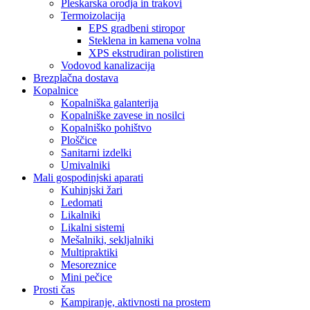
Pleskarska orodja in trakovi
Termoizolacija
EPS gradbeni stiropor
Steklena in kamena volna
XPS ekstrudiran polistiren
Vodovod kanalizacija
Brezplačna dostava
Kopalnice
Kopalniška galanterija
Kopalniške zavese in nosilci
Kopalniško pohištvo
Ploščice
Sanitarni izdelki
Umivalniki
Mali gospodinjski aparati
Kuhinjski žari
Ledomati
Likalniki
Likalni sistemi
Mešalniki, sekljalniki
Multipraktiki
Mesoreznice
Mini pečice
Prosti čas
Kampiranje, aktivnosti na prostem