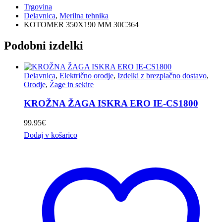
Trgovina
Delavnica
,
Merilna tehnika
KOTOMER 350X190 MM 30C364
Podobni izdelki
Delavnica
,
Električno orodje
,
Izdelki z brezplačno dostavo
,
Orodje
,
Žage in sekire
KROŽNA ŽAGA ISKRA ERO IE-CS1800
99.95
€
Dodaj v košarico