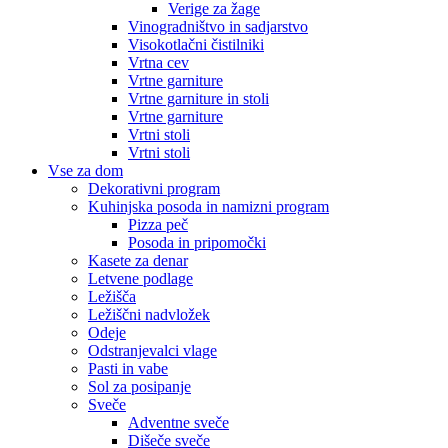
Verige za žage
Vinogradništvo in sadjarstvo
Visokotlačni čistilniki
Vrtna cev
Vrtne garniture
Vrtne garniture in stoli
Vrtne garniture
Vrtni stoli
Vrtni stoli
Vse za dom
Dekorativni program
Kuhinjska posoda in namizni program
Pizza peč
Posoda in pripomočki
Kasete za denar
Letvene podlage
Ležišča
Ležiščni nadvložek
Odeje
Odstranjevalci vlage
Pasti in vabe
Sol za posipanje
Sveče
Adventne sveče
Dišeče sveče