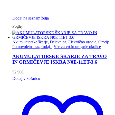
Dodaj na seznam želja
Poglej
Akumulatorske škarje
,
Delavnica
,
Električno orodje
,
Orodje
,
Po novoletna razprodaja
,
Vse za vrt in urejanje okolice
AKUMULATORSKE ŠKARJE ZA TRAVO
IN GRMIČEVJE ISKRA N0E-11ET-3.6
52.90
€
Dodaj v košarico