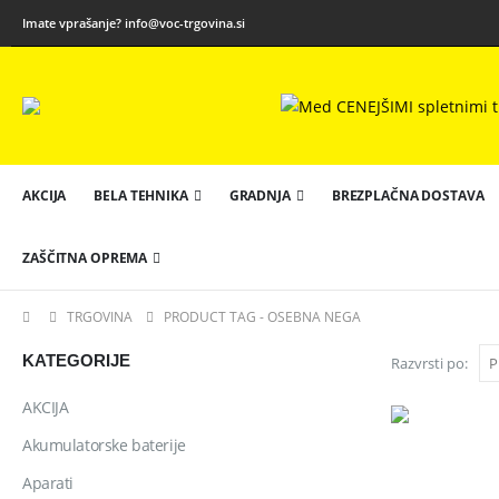
Imate vprašanje?
info@voc-trgovina.si
AKCIJA
BELA TEHNIKA
GRADNJA
BREZPLAČNA DOSTAVA
ZAŠČITNA OPREMA
TRGOVINA
PRODUCT TAG -
OSEBNA NEGA
KATEGORIJE
Razvrsti po:
AKCIJA
Akumulatorske baterije
Aparati