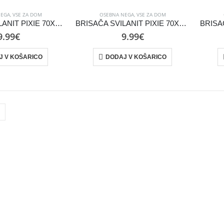
NEGA
,
VSE ZA DOM
OSEBNA NEGA
,
VSE ZA DOM
BRISAČA SVILANIT PIXIE 70X130 CM POLBELA
BRISAČA SVILANIT PIXIE 70X130 CM RUMENA
9.99
€
9.99
€
J V KOŠARICO
DODAJ V KOŠARICO