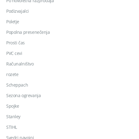
Po novoletna razprodaja
Podizvajalci
Poletje
Popolna presenečenja
Prosti čas
PVC cevi
Računalništvo
rozete
Scheppach
Sezona ogrevanja
Spojke
Stanley
STIHL
Svedri navojni