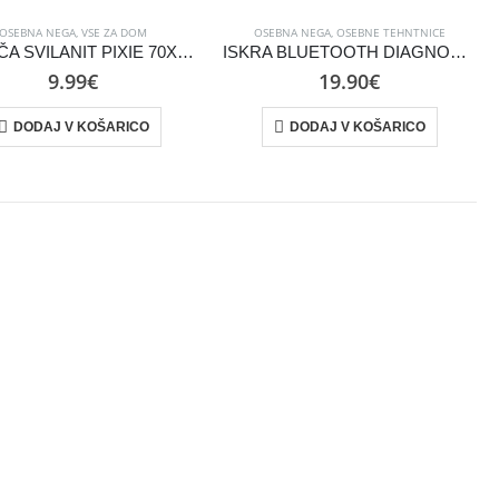
OSEBNA NEGA
,
VSE ZA DOM
OSEBNA NEGA
,
OSEBNE TEHNTNICE
BRISAČA SVILANIT PIXIE 70X130 CM ŽAFRANKA
ISKRA BLUETOOTH DIAGNOSTIČNA TEHTNICA GBF1531D-BLE
9.99
€
19.90
€
DODAJ V KOŠARICO
DODAJ V KOŠARICO