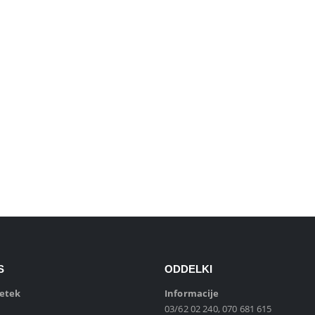
out of 5
84.49
€
PEČICA MIKROVALOVNA MD40 [20 L, 700W, 8 prog., bela ]
out of 5
73.42
€
4.99
€
Pren.kli.8000btu SENC. SACMT8042C
out of 5
99.90
€
S
ODDELKI
petek
Informacije
03/62 02 240, 070 681 615