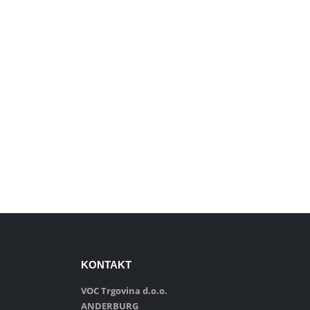
KONTAKT
VOC Trgovina d.o.o.
ANDERBURG