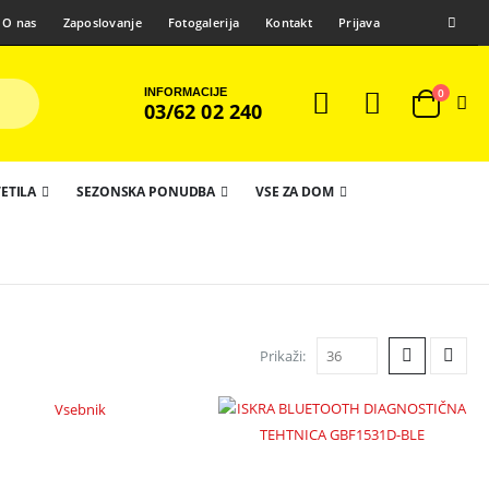
O nas
Zaposlovanje
Fotogalerija
Kontakt
Prijava
INFORMACIJE
0
03/62 02 240
ETILA
SEZONSKA PONUDBA
VSE ZA DOM
Prikaži: