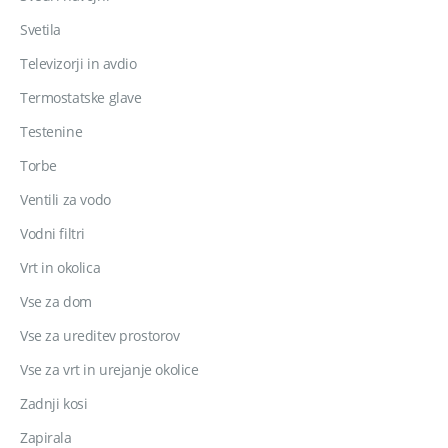
Svetila
Televizorji in avdio
Termostatske glave
Testenine
Torbe
Ventili za vodo
Vodni filtri
Vrt in okolica
Vse za dom
Vse za ureditev prostorov
Vse za vrt in urejanje okolice
Zadnji kosi
Zapirala