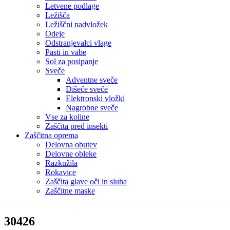
Letvene podlage
Ležišča
Ležiščni nadvložek
Odeje
Odstranjevalci vlage
Pasti in vabe
Sol za posipanje
Sveče
Adventne sveče
Dišeče sveče
Elektronski vložki
Nagrobne sveče
Vse za koline
Zaščita pred insekti
Zaščitna oprema
Delovna obutev
Delovne obleke
Razkužila
Rokavice
Zaščita glave oči in sluha
Zaščitne maske
30426