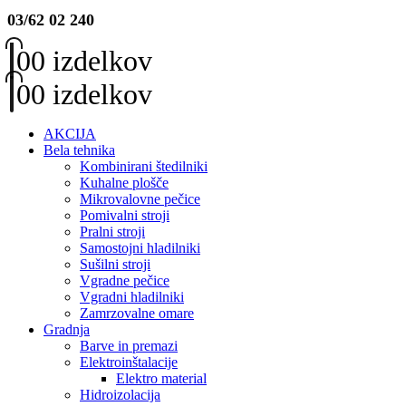
03/62 02 240
0
0 izdelkov
0
0 izdelkov
AKCIJA
Bela tehnika
Kombinirani štedilniki
Kuhalne plošče
Mikrovalovne pečice
Pomivalni stroji
Pralni stroji
Samostojni hladilniki
Sušilni stroji
Vgradne pečice
Vgradni hladilniki
Zamrzovalne omare
Gradnja
Barve in premazi
Elektroinštalacije
Elektro material
Hidroizolacija