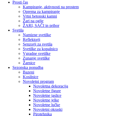
Prosti čas
Kampiranje, aktivnosti na prostem
Oprema za kampiranje
Vrtni betonski kamni
Žari na oglje
ŽARI, SAČI in pribor
Svetila
Namizne svetilke
Reflektorji
Senzorji za svetila
Svetilke za kopalnico
Vgradne svetilke
Zunanje svetilke
Žarnice
Sezonska ponudba
Bazeni
Kosilnice
Novoletni program
Novoletna dekoracija
Novoletne figure
Novoletne jaslice
Novoletne jelke
Novoletne lučke
Novoletni okraski
Pirotehnika