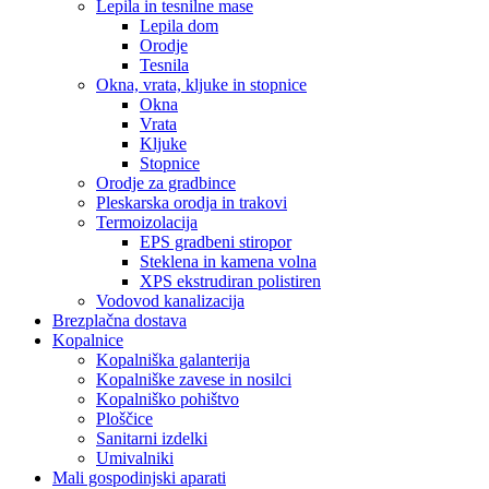
Lepila in tesnilne mase
Lepila dom
Orodje
Tesnila
Okna, vrata, kljuke in stopnice
Okna
Vrata
Kljuke
Stopnice
Orodje za gradbince
Pleskarska orodja in trakovi
Termoizolacija
EPS gradbeni stiropor
Steklena in kamena volna
XPS ekstrudiran polistiren
Vodovod kanalizacija
Brezplačna dostava
Kopalnice
Kopalniška galanterija
Kopalniške zavese in nosilci
Kopalniško pohištvo
Ploščice
Sanitarni izdelki
Umivalniki
Mali gospodinjski aparati