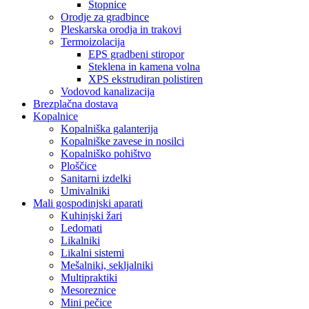
Stopnice
Orodje za gradbince
Pleskarska orodja in trakovi
Termoizolacija
EPS gradbeni stiropor
Steklena in kamena volna
XPS ekstrudiran polistiren
Vodovod kanalizacija
Brezplačna dostava
Kopalnice
Kopalniška galanterija
Kopalniške zavese in nosilci
Kopalniško pohištvo
Ploščice
Sanitarni izdelki
Umivalniki
Mali gospodinjski aparati
Kuhinjski žari
Ledomati
Likalniki
Likalni sistemi
Mešalniki, sekljalniki
Multipraktiki
Mesoreznice
Mini pečice