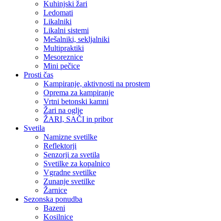
Kuhinjski žari
Ledomati
Likalniki
Likalni sistemi
Mešalniki, sekljalniki
Multipraktiki
Mesoreznice
Mini pečice
Prosti čas
Kampiranje, aktivnosti na prostem
Oprema za kampiranje
Vrtni betonski kamni
Žari na oglje
ŽARI, SAČI in pribor
Svetila
Namizne svetilke
Reflektorji
Senzorji za svetila
Svetilke za kopalnico
Vgradne svetilke
Zunanje svetilke
Žarnice
Sezonska ponudba
Bazeni
Kosilnice