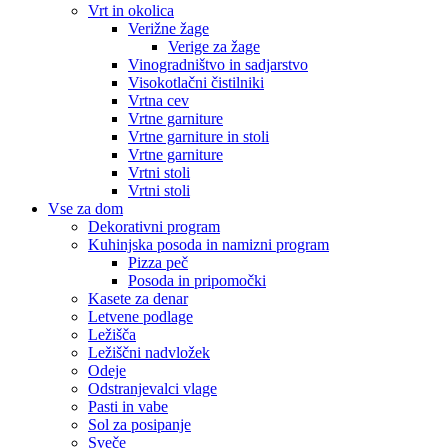
Vrt in okolica
Verižne žage
Verige za žage
Vinogradništvo in sadjarstvo
Visokotlačni čistilniki
Vrtna cev
Vrtne garniture
Vrtne garniture in stoli
Vrtne garniture
Vrtni stoli
Vrtni stoli
Vse za dom
Dekorativni program
Kuhinjska posoda in namizni program
Pizza peč
Posoda in pripomočki
Kasete za denar
Letvene podlage
Ležišča
Ležiščni nadvložek
Odeje
Odstranjevalci vlage
Pasti in vabe
Sol za posipanje
Sveče