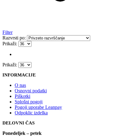
Filter
Razvrsti po:
Prikaži:
Prikaži:
INFORMACIJE
O nas
Osnovni podatki
Piškotki
Splošni pogoji
Pogoji uporabe Leanpay
Odpoklic izdelka
DELOVNI ČAS
Ponedeljek – petek