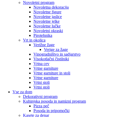
Novoletni program
Novoletna dekoracija
Novoletne figure
Novoletne jaslice
Novoletne jelke
Novoletne lučke
Novoletni okraski
Pirotehnika
Vrt in okolica
Verižne žage
Verige za žage
Vinogradništvo in sadjarstvo
Visokotlačni čistilniki
Vrtna cev
Vrtne garniture
Vrtne garniture in stoli
Vrtne garniture
Vrtni stoli
Vrtni stoli
Vse za dom
Dekorativni program
Kuhinjska posoda in namizni program
Pizza peč
Posoda in pripomočki
Kasete za denar