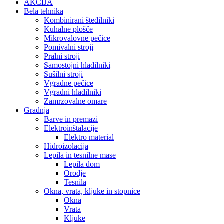
AKCIJA
Bela tehnika
Kombinirani štedilniki
Kuhalne plošče
Mikrovalovne pečice
Pomivalni stroji
Pralni stroji
Samostojni hladilniki
Sušilni stroji
Vgradne pečice
Vgradni hladilniki
Zamrzovalne omare
Gradnja
Barve in premazi
Elektroinštalacije
Elektro material
Hidroizolacija
Lepila in tesnilne mase
Lepila dom
Orodje
Tesnila
Okna, vrata, kljuke in stopnice
Okna
Vrata
Kljuke