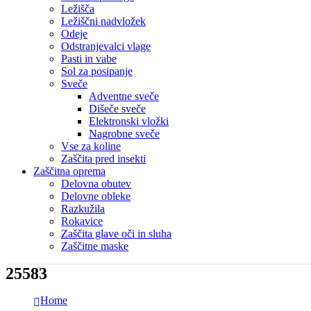
Ležišča
Ležiščni nadvložek
Odeje
Odstranjevalci vlage
Pasti in vabe
Sol za posipanje
Sveče
Adventne sveče
Dišeče sveče
Elektronski vložki
Nagrobne sveče
Vse za koline
Zaščita pred insekti
Zaščitna oprema
Delovna obutev
Delovne obleke
Razkužila
Rokavice
Zaščita glave oči in sluha
Zaščitne maske
25583
Home