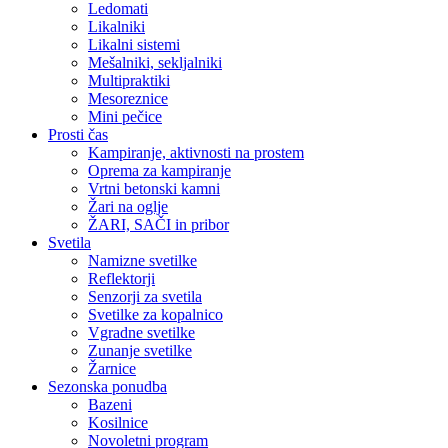
Ledomati
Likalniki
Likalni sistemi
Mešalniki, sekljalniki
Multipraktiki
Mesoreznice
Mini pečice
Prosti čas
Kampiranje, aktivnosti na prostem
Oprema za kampiranje
Vrtni betonski kamni
Žari na oglje
ŽARI, SAČI in pribor
Svetila
Namizne svetilke
Reflektorji
Senzorji za svetila
Svetilke za kopalnico
Vgradne svetilke
Zunanje svetilke
Žarnice
Sezonska ponudba
Bazeni
Kosilnice
Novoletni program