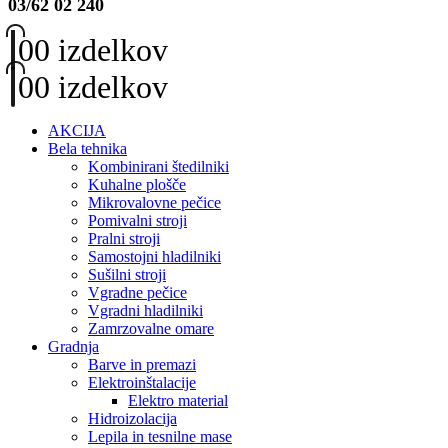
03/62 02 240
0
0 izdelkov
0
0 izdelkov
AKCIJA
Bela tehnika
Kombinirani štedilniki
Kuhalne plošče
Mikrovalovne pečice
Pomivalni stroji
Pralni stroji
Samostojni hladilniki
Sušilni stroji
Vgradne pečice
Vgradni hladilniki
Zamrzovalne omare
Gradnja
Barve in premazi
Elektroinštalacije
Elektro material
Hidroizolacija
Lepila in tesnilne mase