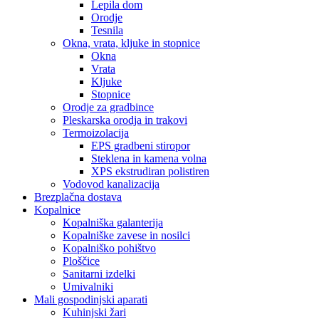
Lepila dom
Orodje
Tesnila
Okna, vrata, kljuke in stopnice
Okna
Vrata
Kljuke
Stopnice
Orodje za gradbince
Pleskarska orodja in trakovi
Termoizolacija
EPS gradbeni stiropor
Steklena in kamena volna
XPS ekstrudiran polistiren
Vodovod kanalizacija
Brezplačna dostava
Kopalnice
Kopalniška galanterija
Kopalniške zavese in nosilci
Kopalniško pohištvo
Ploščice
Sanitarni izdelki
Umivalniki
Mali gospodinjski aparati
Kuhinjski žari