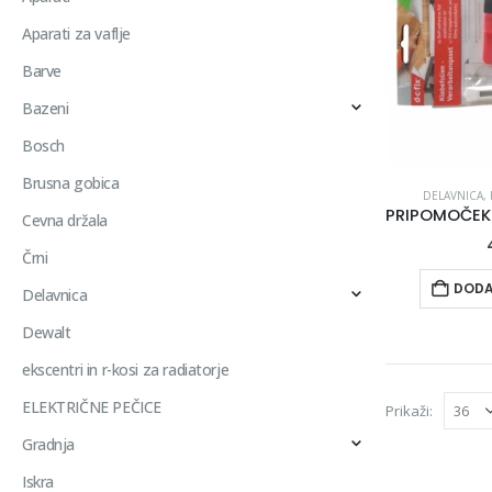
Aparati za vaflje
Barve
Bazeni
Bosch
Brusna gobica
DELAVNICA
,
Cevna držala
Črni
DODA
Delavnica
Dewalt
ekscentri in r-kosi za radiatorje
ELEKTRIČNE PEČICE
Prikaži:
Gradnja
Iskra