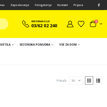
nas
Zaposlovanje
Fotogalerija
Kontakt
Prijava
INFORMACIJE
0
03/62 02 240
SVETILA
SEZONSKA PONUDBA
VSE ZA DOM
Prikaži: