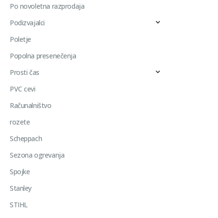
Po novoletna razprodaja
Podizvajalci
Poletje
Popolna presenečenja
Prosti čas
PVC cevi
Računalništvo
rozete
Scheppach
Sezona ogrevanja
Spojke
Stanley
STIHL