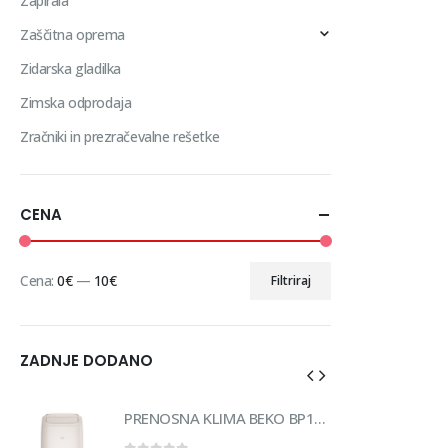
Zapirala
Zaščitna oprema
Zidarska gladilka
Zimska odprodaja
Zračniki in prezračevalne rešetke
CENA
Cena:
0€
—
10€
Filtriraj
ZADNJE DODANO
PRENOSNA KLIMA BEKO BP1125H
PRENOSNA KLIMA BEKO BP1125H