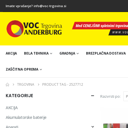
Imate vprašanje?
info@voc-trgovina.si
AKCIJA
BELA TEHNIKA
GRADNJA
BREZPLAČNA DOSTAVA
ZAŠČITNA OPREMA
TRGOVINA
PRODUCT TAG -
2527712
KATEGORIJE
Razvrsti po:
AKCIJA
Akumulatorske baterije
Aparati