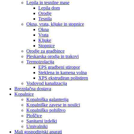
Lepila in tesnilne mase
Lepila dom
Orodje
Tesnila
Okna, vrata, kljuke in stopnice
Okna
Vrata
Kljuke
Stopnice
Orodje za gradbince
Pleskarska orodja in trakovi
Termoizolacija
EPS gradbeni stiropor
Steklena in kamena volna
XPS ekstrudiran polistiren
Vodovod kanalizacija
Brezplačna dostava
Kopalnice
Kopalniška galanterija
Kopalniške zavese in nosilci
Kopalniško pohištvo
Ploščice
Sanitarni izdelki
Umivalniki
Mali gospodinjski aparati