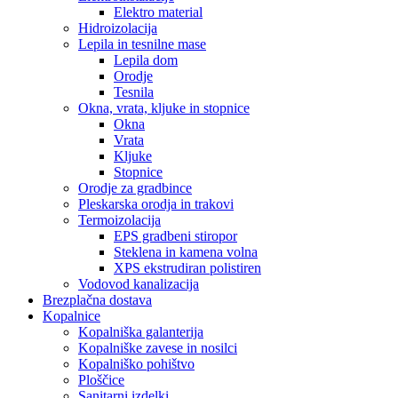
Elektro material
Hidroizolacija
Lepila in tesnilne mase
Lepila dom
Orodje
Tesnila
Okna, vrata, kljuke in stopnice
Okna
Vrata
Kljuke
Stopnice
Orodje za gradbince
Pleskarska orodja in trakovi
Termoizolacija
EPS gradbeni stiropor
Steklena in kamena volna
XPS ekstrudiran polistiren
Vodovod kanalizacija
Brezplačna dostava
Kopalnice
Kopalniška galanterija
Kopalniške zavese in nosilci
Kopalniško pohištvo
Ploščice
Sanitarni izdelki