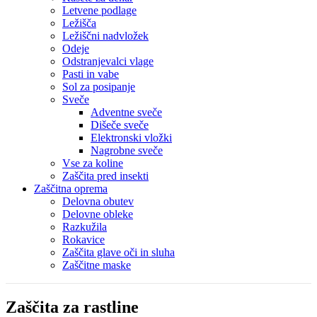
Letvene podlage
Ležišča
Ležiščni nadvložek
Odeje
Odstranjevalci vlage
Pasti in vabe
Sol za posipanje
Sveče
Adventne sveče
Dišeče sveče
Elektronski vložki
Nagrobne sveče
Vse za koline
Zaščita pred insekti
Zaščitna oprema
Delovna obutev
Delovne obleke
Razkužila
Rokavice
Zaščita glave oči in sluha
Zaščitne maske
Zaščita za rastline