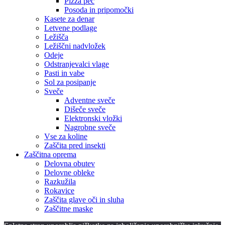
Pizza peč
Posoda in pripomočki
Kasete za denar
Letvene podlage
Ležišča
Ležiščni nadvložek
Odeje
Odstranjevalci vlage
Pasti in vabe
Sol za posipanje
Sveče
Adventne sveče
Dišeče sveče
Elektronski vložki
Nagrobne sveče
Vse za koline
Zaščita pred insekti
Zaščitna oprema
Delovna obutev
Delovne obleke
Razkužila
Rokavice
Zaščita glave oči in sluha
Zaščitne maske