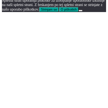
Spletna stran uporablja piškotke za izboljšanje uporabniške izkušnje
na naši spletni strani. Z brskanjem po tej spletni strani se strinjate z
našo uporabo piškotkov.
Strinjam se
O piškotkih