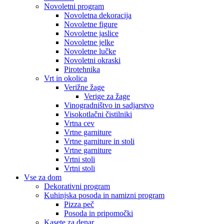
Novoletni program
Novoletna dekoracija
Novoletne figure
Novoletne jaslice
Novoletne jelke
Novoletne lučke
Novoletni okraski
Pirotehnika
Vrt in okolica
Verižne žage
Verige za žage
Vinogradništvo in sadjarstvo
Visokotlačni čistilniki
Vrtna cev
Vrtne garniture
Vrtne garniture in stoli
Vrtne garniture
Vrtni stoli
Vrtni stoli
Vse za dom
Dekorativni program
Kuhinjska posoda in namizni program
Pizza peč
Posoda in pripomočki
Kasete za denar