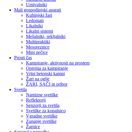
Umivalniki
Mali gospodinjski aparati
Kuhinjski žari
Ledomati
Likalniki
Likalni sistemi
Mešalniki, sekljalniki
Multipraktiki
Mesoreznice
Mini pečice
Prosti čas
Kampiranje, aktivnosti na prostem
Oprema za kampiranje
Vrtni betonski kamni
Žari na oglje
ŽARI, SAČI in pribor
Svetila
Namizne svetilke
Reflektorji
Senzorji za svetila
Svetilke za kopalnico
Vgradne svetilke
Zunanje svetilke
Žarnice
Sezonska ponudba