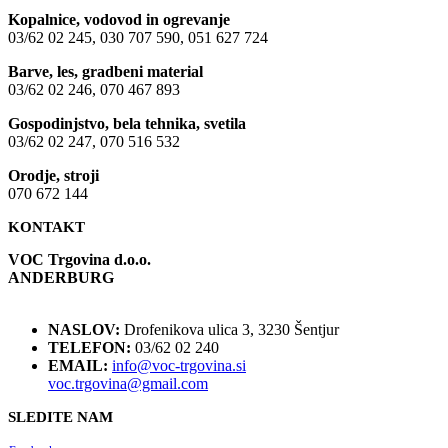
Kopalnice, vodovod in ogrevanje
03/62 02 245, 030 707 590, 051 627 724
Barve, les, gradbeni material
03/62 02 246, 070 467 893
Gospodinjstvo, bela tehnika, svetila
03/62 02 247, 070 516 532
Orodje, stroji
070 672 144
KONTAKT
VOC Trgovina d.o.o.
ANDERBURG
NASLOV:
Drofenikova ulica 3, 3230 Šentjur
TELEFON:
03/62 02 240
EMAIL:
info@voc-trgovina.si
voc.trgovina@gmail.com
SLEDITE NAM
NIK