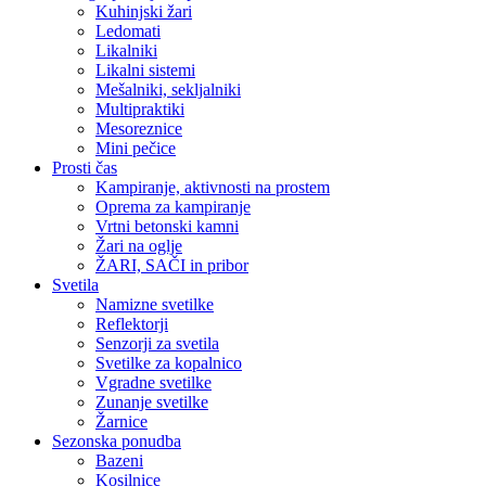
Kuhinjski žari
Ledomati
Likalniki
Likalni sistemi
Mešalniki, sekljalniki
Multipraktiki
Mesoreznice
Mini pečice
Prosti čas
Kampiranje, aktivnosti na prostem
Oprema za kampiranje
Vrtni betonski kamni
Žari na oglje
ŽARI, SAČI in pribor
Svetila
Namizne svetilke
Reflektorji
Senzorji za svetila
Svetilke za kopalnico
Vgradne svetilke
Zunanje svetilke
Žarnice
Sezonska ponudba
Bazeni
Kosilnice