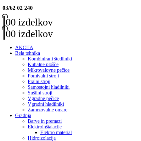
03/62 02 240
0
0 izdelkov
0
0 izdelkov
AKCIJA
Bela tehnika
Kombinirani štedilniki
Kuhalne plošče
Mikrovalovne pečice
Pomivalni stroji
Pralni stroji
Samostojni hladilniki
Sušilni stroji
Vgradne pečice
Vgradni hladilniki
Zamrzovalne omare
Gradnja
Barve in premazi
Elektroinštalacije
Elektro material
Hidroizolacija