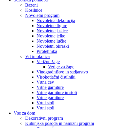
Bazeni
Kosilnice
Novoletni program
Novoletna dekoracija
Novoletne figure
Novoletne jaslice
Novoletne jelke
Novoletne lučke
Novoletni okraski
Pirotehnika
Vrt in okolica
Verižne žage
Verige za žage
Vinogradništvo in sadjarstvo
Visokotlačni čistilniki
Vrtna cev
Vrtne garniture
Vrtne garniture in stoli
Vrtne garniture
Vrtni stoli
Vrtni stoli
Vse za dom
Dekorativni program
Kuhinjska posoda in namizni program