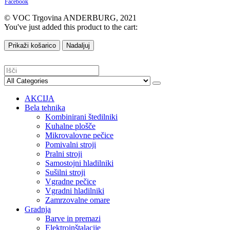
Facebook
© VOC Trgovina ANDERBURG, 2021
You've just added this product to the cart:
Prikaži košarico
Nadaljuj
AKCIJA
Bela tehnika
Kombinirani štedilniki
Kuhalne plošče
Mikrovalovne pečice
Pomivalni stroji
Pralni stroji
Samostojni hladilniki
Sušilni stroji
Vgradne pečice
Vgradni hladilniki
Zamrzovalne omare
Gradnja
Barve in premazi
Elektroinštalacije