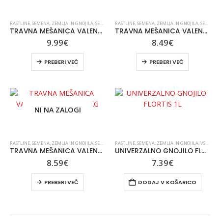
RASTLINE, SEMENA, ZEMLJA IN GNOJILA
,
SEMENA TRAVE
RASTLINE, SEMENA, ZEMLJA IN GNOJILA
,
VRT IN OKOLICA
,
SEMENA TRAVE
TRAVNA MEŠANICA VALENTIN CLASSIC 1.2 KG
TRAVNA MEŠANICA VALENTIN SPORT 1.2 KG
9.99
€
8.49
€
PREBERI VEČ
PREBERI VEČ
NI NA ZALOGI
RASTLINE, SEMENA, ZEMLJA IN GNOJILA
,
SEMENA TRAVE
RASTLINE, SEMENA, ZEMLJA IN GNOJILA
,
VRT IN OKOLICA
,
VSE ZA VRT IN UREJANJE OKOLICE
TRAVNA MEŠANICA VALENTIN SUNNY 1.2 KG
UNIVERZALNO GNOJILO FLORTIS 1L
8.59
€
7.39
€
PREBERI VEČ
DODAJ V KOŠARICO