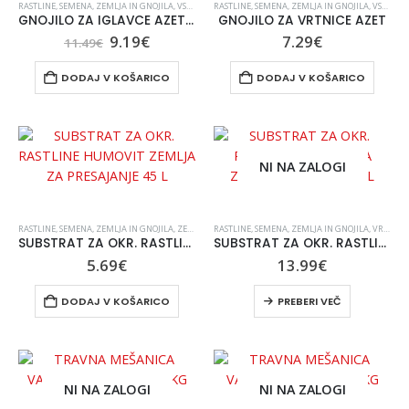
RASTLINE, SEMENA, ZEMLJA IN GNOJILA
,
VSE ZA VRT IN UREJANJE OKOLICE
RASTLINE, SEMENA, ZEMLJA IN GNOJILA
,
VSE ZA VRT IN UREJANJE OKOLICE
GNOJILO ZA IGLAVCE AZET 2.5kg
GNOJILO ZA VRTNICE AZET
9.19
€
7.29
€
11.49
€
DODAJ V KOŠARICO
DODAJ V KOŠARICO
NI NA ZALOGI
RASTLINE, SEMENA, ZEMLJA IN GNOJILA
,
ZEMLJA
RASTLINE, SEMENA, ZEMLJA IN GNOJILA
,
VRT IN OKOLICA
SUBSTRAT ZA OKR. RASTLINE HUMOVIT ZEMLJA ZA PRESAJANJE 45 L
SUBSTRAT ZA OKR. RASTLINE PLANTELLA ZEMLJA BALKONIA 70 L
5.69
€
13.99
€
DODAJ V KOŠARICO
PREBERI VEČ
NI NA ZALOGI
NI NA ZALOGI