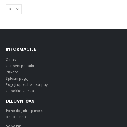
INFORMACIJE
O nas
Osnovni podatki
Piškotki
Splošni pogoji
Pogoji uporabe Leanpay
Odpoklic izdelka
DELOVNI ČAS
Ponedeljek – petek
07:00 – 19:00
Sobota: