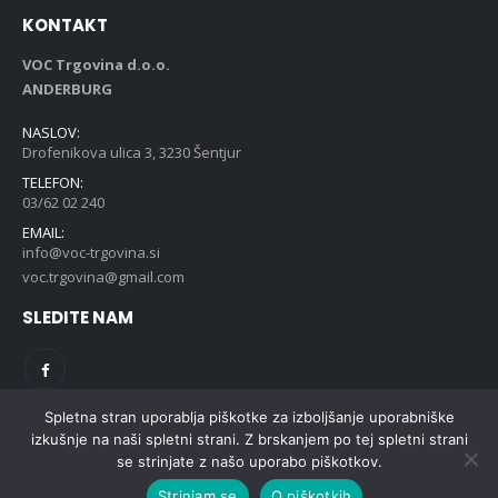
KONTAKT
VOC Trgovina d.o.o.
ANDERBURG
NASLOV:
Drofenikova ulica 3, 3230 Šentjur
TELEFON:
03/62 02 240
EMAIL:
info@voc-trgovina.si
voc.trgovina@gmail.com
SLEDITE NAM
Spletna stran uporablja piškotke za izboljšanje uporabniške
izkušnje na naši spletni strani. Z brskanjem po tej spletni strani
se strinjate z našo uporabo piškotkov.
© VOC Trgovina ANDERBURG, 2021
Strinjam se
O piškotkih