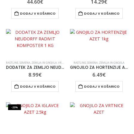
44.60
€
14.29
€
DODAJ V KOŠARICO
DODAJ V KOŠARICO
RASTLINE, SEMENA, ZEMLJA IN GNOJILA
,
VRT IN OKOLICA
RASTLINE, SEMENA, ZEMLJA IN GNOJILA
,
VSE ZA VRT IN UREJANJE OKOLICE
DODATEK ZA ZEMLJO NEUDORFF RADIVIT KOMPOSTER 1 KG
GNOJILO ZA HORTENZIJE AZET 1kg
8.99
€
6.49
€
DODAJ V KOŠARICO
DODAJ V KOŠARICO
-20%