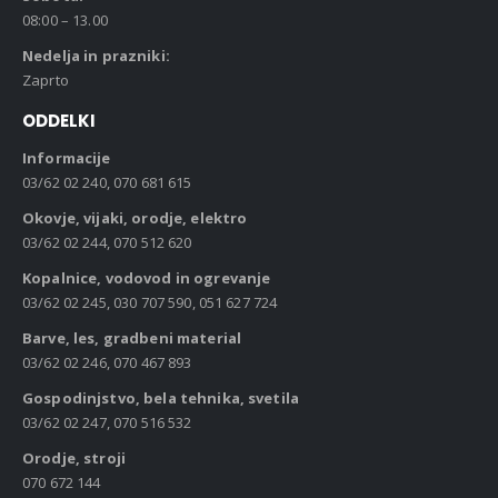
08:00 – 13.00
Nedelja in prazniki:
Zaprto
ODDELKI
Informacije
03/62 02 240, 070 681 615
Okovje, vijaki, orodje, elektro
03/62 02 244, 070 512 620
Kopalnice, vodovod in ogrevanje
03/62 02 245, 030 707 590, 051 627 724
Barve, les, gradbeni material
03/62 02 246, 070 467 893
Gospodinjstvo, bela tehnika, svetila
03/62 02 247, 070 516 532
Orodje, stroji
070 672 144