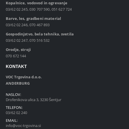
Kopalnice, vodovod in ogrevanje
03/62 02 245, 030 707 590, 051 627 724
Barve, les, gradbeni material
03/62 02 246, 070 467 893
Gospodinjstvo, bela tehnika, svetila
03/62 02 247, 070 516 532
Orodje, stroji
070 672 144
KONTAKT
VOC Trgovina d.o.o.
ANDERBURG
NASLOV:
Drofenikova ulica 3, 3230 Šentjur
TELEFON:
03/62 02 240
EMAIL:
info@voc-trgovina.si