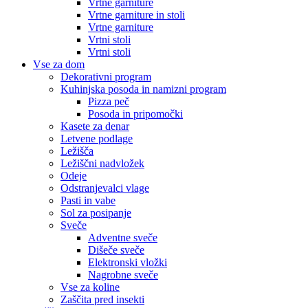
Vrtne garniture
Vrtne garniture in stoli
Vrtne garniture
Vrtni stoli
Vrtni stoli
Vse za dom
Dekorativni program
Kuhinjska posoda in namizni program
Pizza peč
Posoda in pripomočki
Kasete za denar
Letvene podlage
Ležišča
Ležiščni nadvložek
Odeje
Odstranjevalci vlage
Pasti in vabe
Sol za posipanje
Sveče
Adventne sveče
Dišeče sveče
Elektronski vložki
Nagrobne sveče
Vse za koline
Zaščita pred insekti