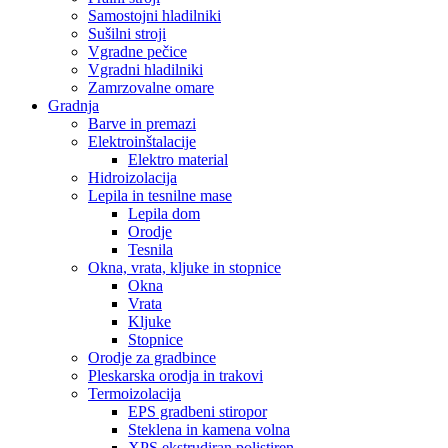
Samostojni hladilniki
Sušilni stroji
Vgradne pečice
Vgradni hladilniki
Zamrzovalne omare
Gradnja
Barve in premazi
Elektroinštalacije
Elektro material
Hidroizolacija
Lepila in tesnilne mase
Lepila dom
Orodje
Tesnila
Okna, vrata, kljuke in stopnice
Okna
Vrata
Kljuke
Stopnice
Orodje za gradbince
Pleskarska orodja in trakovi
Termoizolacija
EPS gradbeni stiropor
Steklena in kamena volna
XPS ekstrudiran polistiren