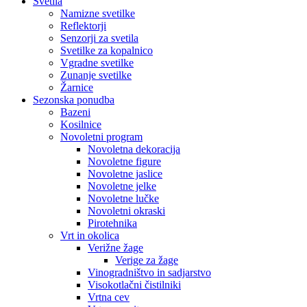
Svetila
Namizne svetilke
Reflektorji
Senzorji za svetila
Svetilke za kopalnico
Vgradne svetilke
Zunanje svetilke
Žarnice
Sezonska ponudba
Bazeni
Kosilnice
Novoletni program
Novoletna dekoracija
Novoletne figure
Novoletne jaslice
Novoletne jelke
Novoletne lučke
Novoletni okraski
Pirotehnika
Vrt in okolica
Verižne žage
Verige za žage
Vinogradništvo in sadjarstvo
Visokotlačni čistilniki
Vrtna cev