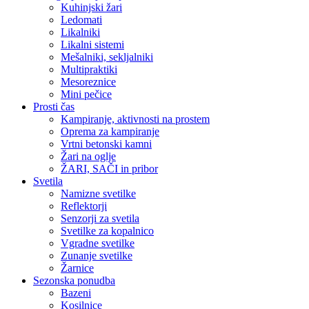
Kuhinjski žari
Ledomati
Likalniki
Likalni sistemi
Mešalniki, sekljalniki
Multipraktiki
Mesoreznice
Mini pečice
Prosti čas
Kampiranje, aktivnosti na prostem
Oprema za kampiranje
Vrtni betonski kamni
Žari na oglje
ŽARI, SAČI in pribor
Svetila
Namizne svetilke
Reflektorji
Senzorji za svetila
Svetilke za kopalnico
Vgradne svetilke
Zunanje svetilke
Žarnice
Sezonska ponudba
Bazeni
Kosilnice