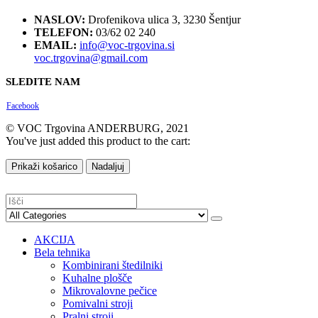
NASLOV:
Drofenikova ulica 3, 3230 Šentjur
TELEFON:
03/62 02 240
EMAIL:
info@voc-trgovina.si
voc.trgovina@gmail.com
SLEDITE NAM
Facebook
© VOC Trgovina ANDERBURG, 2021
You've just added this product to the cart:
Prikaži košarico
Nadaljuj
AKCIJA
Bela tehnika
Kombinirani štedilniki
Kuhalne plošče
Mikrovalovne pečice
Pomivalni stroji
Pralni stroji