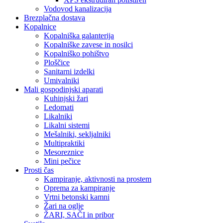
Vodovod kanalizacija
Brezplačna dostava
Kopalnice
Kopalniška galanterija
Kopalniške zavese in nosilci
Kopalniško pohištvo
Ploščice
Sanitarni izdelki
Umivalniki
Mali gospodinjski aparati
Kuhinjski žari
Ledomati
Likalniki
Likalni sistemi
Mešalniki, sekljalniki
Multipraktiki
Mesoreznice
Mini pečice
Prosti čas
Kampiranje, aktivnosti na prostem
Oprema za kampiranje
Vrtni betonski kamni
Žari na oglje
ŽARI, SAČI in pribor