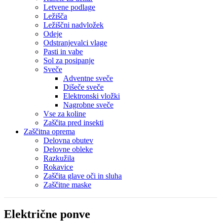
Letvene podlage
Ležišča
Ležiščni nadvložek
Odeje
Odstranjevalci vlage
Pasti in vabe
Sol za posipanje
Sveče
Adventne sveče
Dišeče sveče
Elektronski vložki
Nagrobne sveče
Vse za koline
Zaščita pred insekti
Zaščitna oprema
Delovna obutev
Delovne obleke
Razkužila
Rokavice
Zaščita glave oči in sluha
Zaščitne maske
Električne ponve