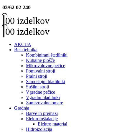
03/62 02 240
0
0 izdelkov
0
0 izdelkov
AKCIJA
Bela tehnika
Kombinirani štedilniki
Kuhalne plošče
Mikrovalovne pečice
Pomivalni stroji
Pralni stroji
Samostojni hladilniki
Sušilni stroji
Vgradne pečice
Vgradni hladilniki
Zamrzovalne omare
Gradnja
Barve in premazi
Elektroinštalacije
Elektro material
Hidroizolacija