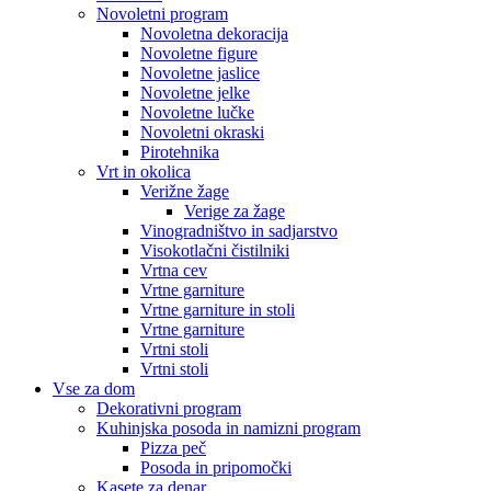
Novoletni program
Novoletna dekoracija
Novoletne figure
Novoletne jaslice
Novoletne jelke
Novoletne lučke
Novoletni okraski
Pirotehnika
Vrt in okolica
Verižne žage
Verige za žage
Vinogradništvo in sadjarstvo
Visokotlačni čistilniki
Vrtna cev
Vrtne garniture
Vrtne garniture in stoli
Vrtne garniture
Vrtni stoli
Vrtni stoli
Vse za dom
Dekorativni program
Kuhinjska posoda in namizni program
Pizza peč
Posoda in pripomočki
Kasete za denar