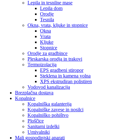
Lepila in tesnilne mase
Lepila dom
Orodje
Tesnila
Okna, vrata, kljuke in stopnice
Okna
Vrata
Kljuke
Stopnice
Orodje za gradbince
Pleskarska orodja in trakovi
Termoizolacija
EPS gradbeni stiropor
Steklena in kamena volna
XPS ekstrudiran polistiren
Vodovod kanalizacija
Brezplačna dostava
Kopalnice
Kopalniška galanterija
Kopalniške zavese in nosilci
Kopalniško pohištvo
Ploščice
Sanitarni izdelki
Umivalniki
Mali gospodinjski aparati