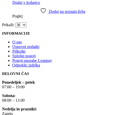
Dodaj v košarico
Dodaj na seznam želja
Poglej
Prikaži:
INFORMACIJE
O nas
Osnovni podatki
Piškotki
Splošni pogoji
Pogoji uporabe Leanpay
Odpoklic izdelka
DELOVNI ČAS
Ponedeljek – petek
07:00 – 19:00
Sobota:
08:00 – 13.00
Nedelja in prazniki:
Zaprto
NIK