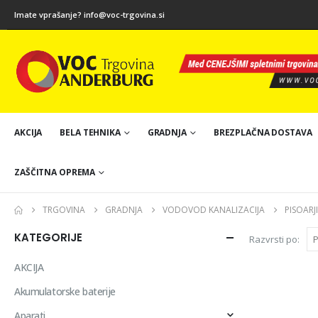
Imate vprašanje?
info@voc-trgovina.si
AKCIJA
BELA TEHNIKA
GRADNJA
BREZPLAČNA DOSTAVA
ZAŠČITNA OPREMA
TRGOVINA
GRADNJA
VODOVOD KANALIZACIJA
PISOARJ
KATEGORIJE
Razvrsti po:
AKCIJA
Akumulatorske baterije
Aparati