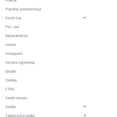
Poletje
Popolna presenečenja
Prosti čas
PVC cevi
Računalništvo
rozete
Scheppach
Sezona ogrevanja
Spojke
Stanley
STIHL
Svedri navojni
Svetila
Televizorji in avdio