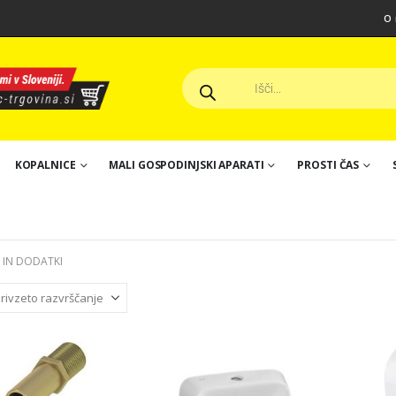
O 
KOPALNICE
MALI GOSPODINJSKI APARATI
PROSTI ČAS
I IN DODATKI