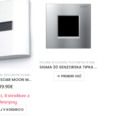
PISOARJI IN DODATKI
,
PODOMETNI IN NADOMETNI SANITARNI SISTEMI
SIGMA 30 SENZORSKA TIPKA ZA PISOAR KROM SIJAJ | 116.027.KH.1
KI
,
PODOMETNI IN NADOMETNI SANITARNI SISTEMI
,
SANITARNI IZDELKI
,
SENZORJI
,
SPLAKO
PREBERI VEČ
SENZOR ZA PISOAR MOON MOON 2000
39.90
€
i, 0 stroškov z
J V KOŠARICO