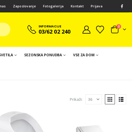
nas
Zaposlovanje
Fotogalerija
Kontakt
Prijava
INFORMACIJE
0
03/62 02 240
SVETILA
SEZONSKA PONUDBA
VSE ZA DOM
Prikaži: