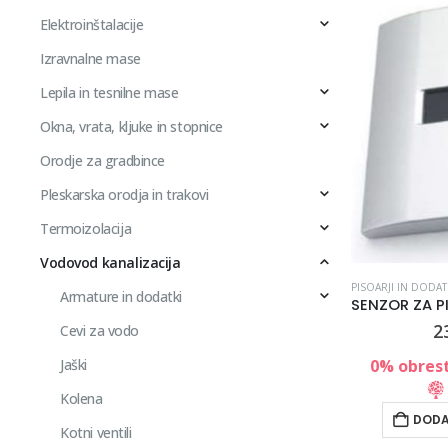
Elektroinštalacije
Izravnalne mase
Lepila in tesnilne mase
Okna, vrata, kljuke in stopnice
Orodje za gradbince
Pleskarska orodja in trakovi
Termoizolacija
Vodovod kanalizacija
PISOARJI IN DODAT
Armature in dodatki
2
Cevi za vodo
Jaški
0% obrest
Kolena
DODA
Kotni ventili