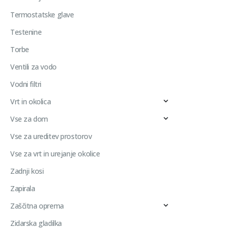
Termostatske glave
Testenine
Torbe
Ventili za vodo
Vodni filtri
Vrt in okolica
Vse za dom
Vse za ureditev prostorov
Vse za vrt in urejanje okolice
Zadnji kosi
Zapirala
Zaščitna oprema
Zidarska gladilka