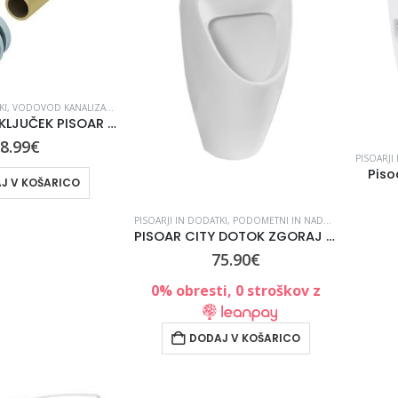
KI
,
VODOVOD KANALIZACIJA
,
VODOVODNI MATERIJAL
DOVODNI PRIKLJUČEK PISOAR 9820055 TECE
8.99
€
PISOARJI
Piso
J V KOŠARICO
PISOARJI IN DODATKI
,
PODOMETNI IN NADOMETNI SANITARNI SISTEMI
PISOAR CITY DOTOK ZGORAJ CERASTYLE 005800-pu.01
75.90
€
0% obresti, 0 stroškov z
DODAJ V KOŠARICO