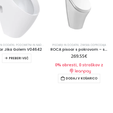
 IN DODATKI
,
PODOMETNI IN NADOMETNI SANITARNI SISTEMI
PISOARJI IN DODATKI
,
SANITARNI IZDELKI
,
ZIMSKA ODPRODAJA
ar Jika Golem V04642
ROCA pisoar s pokrovom – s počasnim zapiranjem Nexo (A35364K000)
269.55
€
PREBERI VEČ
,
SANITARNI IZDELKI
0% obresti, 0 stroškov z
DODAJ V KOŠARICO