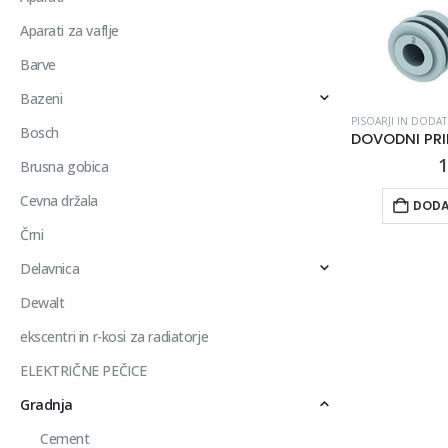
Aparati za vaflje
Barve
Bazeni
PISOARJI IN DODAT
Bosch
1
Brusna gobica
Cevna držala
DODA
Črni
Delavnica
Dewalt
ekscentri in r-kosi za radiatorje
ELEKTRIČNE PEČICE
Gradnja
Cement