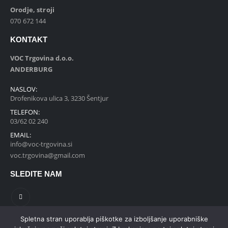
Orodje, stroji
070 672 144
KONTAKT
VOC Trgovina d.o.o.
ANDERBURG
NASLOV:
Drofenikova ulica 3, 3230 Šentjur
TELEFON:
03/62 02 240
EMAIL:
info@voc-trgovina.si
voc.trgovina@gmail.com
SLEDITE NAM
Spletna stran uporablja piškotke za izboljšanje uporabniške