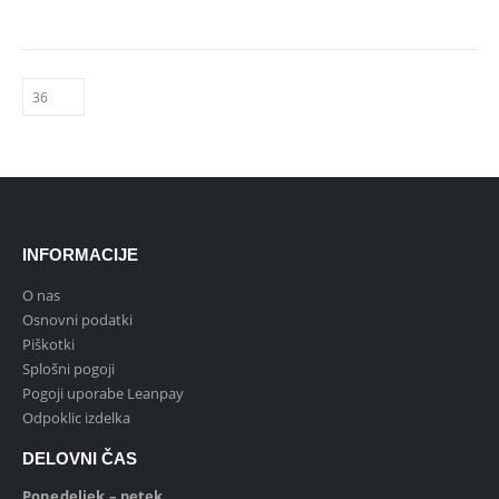
INFORMACIJE
O nas
Osnovni podatki
Piškotki
Splošni pogoji
Pogoji uporabe Leanpay
Odpoklic izdelka
DELOVNI ČAS
Ponedeljek – petek