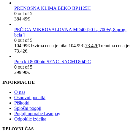
PRENOSNA KLIMA BEKO BP1125H
0
out of 5
384.49
€
PEČICA MIKROVALOVNA MD40 [20 L, 700W, 8 prog.,
bela ]
0
out of 5
104.99
€
Izvirna cena je bila: 104.99€.
73.42
€
Trenutna cena je:
73.42€.
Pren.kli.8000btu SENC. SACMT8042C
0
out of 5
299.90
€
INFORMACIJE
O nas
Osnovni podatki
Piškotki
Splošni pogoji
Pogoji uporabe Leanpay
Odpoklic izdelka
DELOVNI ČAS