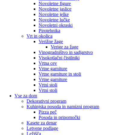
Novoletne figure
Novoletne jaslice
Novoletne jelke
Novoletne lučke
Novoletni okraski
Pirotehnika
Vrt in okolica
Verižne žage
Verige za žage
Vinogradništvo in sadjarstvo
Visokotlačni čistilniki
Vrtna cev
Vrtne garniture
Vrtne garniture in stoli
Vrtne garniture
Vrtni stoli
Vrtni stoli
Vse za dom
Dekorativni program
Kuhinjska posoda in namizni program
Pizza peč
Posoda in pripomočki
Kasete za denar
Letvene podlage
Ležišča