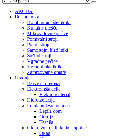
AKCIJA
Bela tehnika
Kombinirani štedilniki
Kuhalne plošče
Mikrovalovne pečice
Pomivalni stroji
Pralni stroji
Samostojni hladilniki
Sušilni stroji
Vgradne pečice
Vgradni hladilniki
Zamrzovalne omare
Gradnja
Barve in premazi
Elektroinštalacije
Elektro material
Hidroizolacija
Lepila in tesnilne mase
Lepila dom
Orodje
Tesnila
Okna, vrata, kljuke in stopnice
Okna