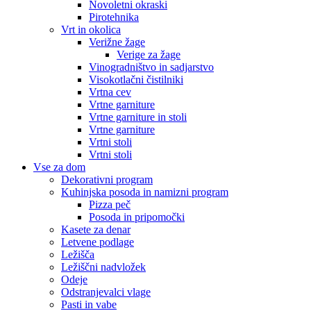
Novoletni okraski
Pirotehnika
Vrt in okolica
Verižne žage
Verige za žage
Vinogradništvo in sadjarstvo
Visokotlačni čistilniki
Vrtna cev
Vrtne garniture
Vrtne garniture in stoli
Vrtne garniture
Vrtni stoli
Vrtni stoli
Vse za dom
Dekorativni program
Kuhinjska posoda in namizni program
Pizza peč
Posoda in pripomočki
Kasete za denar
Letvene podlage
Ležišča
Ležiščni nadvložek
Odeje
Odstranjevalci vlage
Pasti in vabe