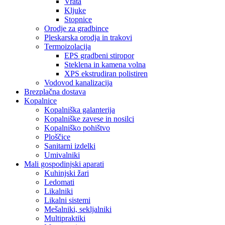
Vrata
Kljuke
Stopnice
Orodje za gradbince
Pleskarska orodja in trakovi
Termoizolacija
EPS gradbeni stiropor
Steklena in kamena volna
XPS ekstrudiran polistiren
Vodovod kanalizacija
Brezplačna dostava
Kopalnice
Kopalniška galanterija
Kopalniške zavese in nosilci
Kopalniško pohištvo
Ploščice
Sanitarni izdelki
Umivalniki
Mali gospodinjski aparati
Kuhinjski žari
Ledomati
Likalniki
Likalni sistemi
Mešalniki, sekljalniki
Multipraktiki