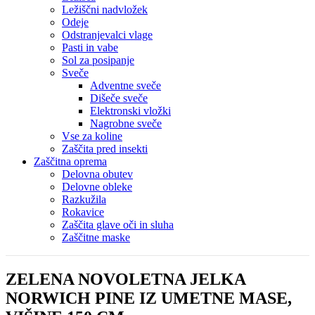
Ležiščni nadvložek
Odeje
Odstranjevalci vlage
Pasti in vabe
Sol za posipanje
Sveče
Adventne sveče
Dišeče sveče
Elektronski vložki
Nagrobne sveče
Vse za koline
Zaščita pred insekti
Zaščitna oprema
Delovna obutev
Delovne obleke
Razkužila
Rokavice
Zaščita glave oči in sluha
Zaščitne maske
ZELENA NOVOLETNA JELKA
NORWICH PINE IZ UMETNE MASE,