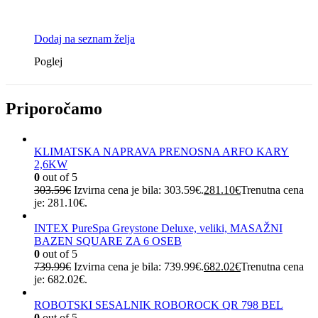
Dodaj na seznam želja
Poglej
Priporočamo
KLIMATSKA NAPRAVA PRENOSNA ARFO KARY
2,6KW
0
out of 5
303.59
€
Izvirna cena je bila: 303.59€.
281.10
€
Trenutna cena
je: 281.10€.
INTEX PureSpa Greystone Deluxe, veliki, MASAŽNI
BAZEN SQUARE ZA 6 OSEB
0
out of 5
739.99
€
Izvirna cena je bila: 739.99€.
682.02
€
Trenutna cena
je: 682.02€.
ROBOTSKI SESALNIK ROBOROCK QR 798 BEL
0
out of 5