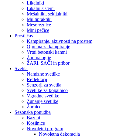
Likalniki
Likalni sistemi
Mešalniki, sekljalniki
Multipraktiki
Mesoreznice
Mini pečice
Prosti čas
Kampiranje, aktivnosti na prostem
Oprema za kampiranje
Vrtni betonski kamni
Žari na oglje
ŽARI, SAČI in pribor
Svetila
Namizne svetilke
Reflektorji
Senzorji za svetila
Svetilke za kopalnico
Vgradne svetilke
Zunanje svetilke
Žarnice
Sezonska ponudba
Bazeni
Kosilnice
Novoletni program
Novoletna dekoracija