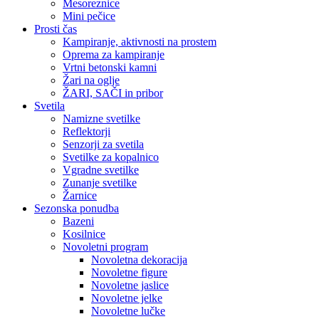
Mesoreznice
Mini pečice
Prosti čas
Kampiranje, aktivnosti na prostem
Oprema za kampiranje
Vrtni betonski kamni
Žari na oglje
ŽARI, SAČI in pribor
Svetila
Namizne svetilke
Reflektorji
Senzorji za svetila
Svetilke za kopalnico
Vgradne svetilke
Zunanje svetilke
Žarnice
Sezonska ponudba
Bazeni
Kosilnice
Novoletni program
Novoletna dekoracija
Novoletne figure
Novoletne jaslice
Novoletne jelke
Novoletne lučke