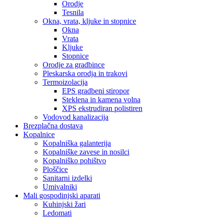
Orodje
Tesnila
Okna, vrata, kljuke in stopnice
Okna
Vrata
Kljuke
Stopnice
Orodje za gradbince
Pleskarska orodja in trakovi
Termoizolacija
EPS gradbeni stiropor
Steklena in kamena volna
XPS ekstrudiran polistiren
Vodovod kanalizacija
Brezplačna dostava
Kopalnice
Kopalniška galanterija
Kopalniške zavese in nosilci
Kopalniško pohištvo
Ploščice
Sanitarni izdelki
Umivalniki
Mali gospodinjski aparati
Kuhinjski žari
Ledomati