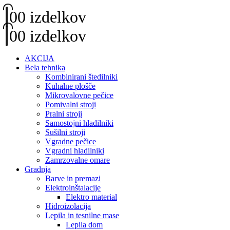
0
0 izdelkov
0
0 izdelkov
AKCIJA
Bela tehnika
Kombinirani štedilniki
Kuhalne plošče
Mikrovalovne pečice
Pomivalni stroji
Pralni stroji
Samostojni hladilniki
Sušilni stroji
Vgradne pečice
Vgradni hladilniki
Zamrzovalne omare
Gradnja
Barve in premazi
Elektroinštalacije
Elektro material
Hidroizolacija
Lepila in tesnilne mase
Lepila dom