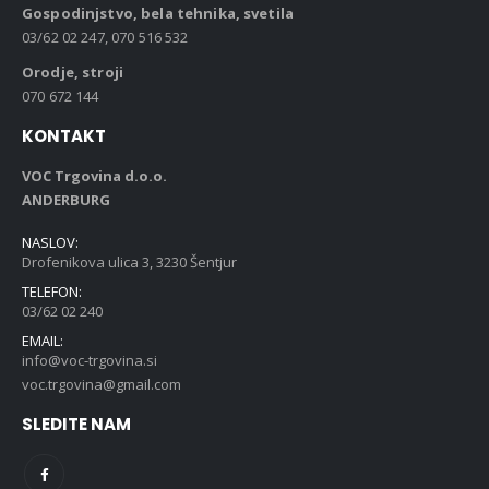
Gospodinjstvo, bela tehnika, svetila
03/62 02 247, 070 516 532
Orodje, stroji
070 672 144
KONTAKT
VOC Trgovina d.o.o.
ANDERBURG
NASLOV:
Drofenikova ulica 3, 3230 Šentjur
TELEFON:
03/62 02 240
EMAIL:
info@voc-trgovina.si
voc.trgovina@gmail.com
SLEDITE NAM