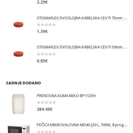
0
out of 5
2.29
€
STIGMAFLEX DVOSLOJNA KABELSKA CEV fi 75mm , kolut 50 m, cena za tekoči meter
0
out of 5
1.39
€
STIGMAFLEX DVOSLOJNA KABELSKA CEV fi 50mm , kolut 50 m, cena za tekoči meter
0
out of 5
0.85
€
ZADNJE DODANO
PRENOSNA KLIMA BEKO BP1125H
0
out of 5
384.49
€
PEČICA MIKROVALOVNA MD40 [20 L, 700W, 8 prog., bela ]