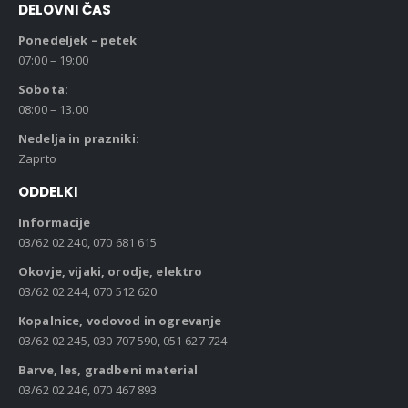
DELOVNI ČAS
Ponedeljek – petek
07:00 – 19:00
Sobota:
08:00 – 13.00
Nedelja in prazniki:
Zaprto
ODDELKI
Informacije
03/62 02 240, 070 681 615
Okovje, vijaki, orodje, elektro
03/62 02 244, 070 512 620
Kopalnice, vodovod in ogrevanje
03/62 02 245, 030 707 590, 051 627 724
Barve, les, gradbeni material
03/62 02 246, 070 467 893