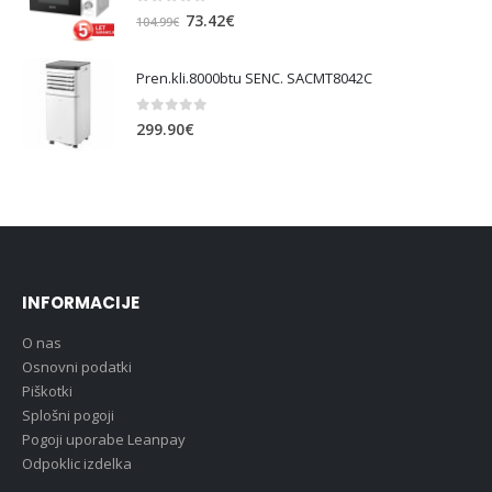
0
out of 5
Izvirna
Trenutna
73.42
€
104.99
€
cena
cena
je
je:
Pren.kli.8000btu SENC. SACMT8042C
bila:
73.42€.
104.99€.
0
out of 5
299.90
€
INFORMACIJE
O nas
Osnovni podatki
Piškotki
Splošni pogoji
Pogoji uporabe Leanpay
Odpoklic izdelka