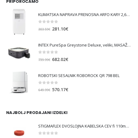
PRIPOROČAMO
KLIMATSKA NAPRAVA PRENOSNA ARFO KARY 2,6KW
0
out of 5
Izvirna
Trenutna
281.10
€
303.59
€
cena
cena
je
je:
INTEX PureSpa Greystone Deluxe, veliki, MASAŽNI BAZEN SQUARE ZA 6 OSEB
bila:
281.10€.
303.59€.
0
out of 5
Izvirna
Trenutna
682.02
€
739.99
€
cena
cena
je
je:
ROBOTSKI SESALNIK ROBOROCK QR 798 BEL
bila:
682.02€.
739.99€.
0
out of 5
Izvirna
Trenutna
570.17
€
649.99
€
cena
cena
je
je:
bila:
570.17€.
NAJBOLJ PRODAJANI IZDELKI
649.99€.
STIGMAFLEX DVOSLOJNA KABELSKA CEV fi 110mm , kolut 50 m, cena za tekoči meter