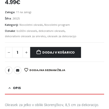
4.99
€
Zaloga:
11 na zalogi
Šifra:
26525
Kategoriji:
Novoletni okraski
,
Novoletni program
Oznake:
božični okrasek
,
dekorativni okrasek
,
dekorativni okrasek za smreko
,
okrasek za dekoracijo
DODAJ V KOŠARICO
DODAJ NA SEZNAM ŽELJA
OPIS
Okrasek za jelko v obliki škorenjčkov, 8,5 cm za dekoracijo.