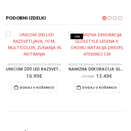
PODOBNI IZDELKI
-25%
NOVOLETNE LUČKE
,
NOVOLETNI PROGRAM
NOVOLETNI OKRASKI
,
NOVOLETNI PROGRAM
,
PO 
UNICOM 200 LED RAZSVETLJAVA, 10 M, MULTICOLOR, ZUNANJA IN NOTRANJA
NAMIZNA DEKORACIJA GLOSSTYLE LESENA V OKVIRU IMITACIJA DREVES 47X30X6.5 CM
tna
Izvirna
Trenut
16.99
€
13.49
€
17.99
€
cena
cena
je
je:
DODAJ V KOŠARICO
DODAJ V KOŠARICO
bila:
13.49€.
17.99€.