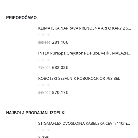
PRIPOROČAMO
KLIMATSKA NAPRAVA PRENOSNA ARFO KARY 2,6KW
0
out of 5
Izvirna
Trenutna
281.10
€
303.59
€
cena
cena
INTEX PureSpa Greystone Deluxe, veliki, MASAŽNI BAZEN SQUARE ZA 6 OSEB
je
je:
bila:
281.10€.
0
out of 5
Izvirna
Trenutna
682.02
€
739.99
€
303.59€.
cena
cena
ROBOTSKI SESALNIK ROBOROCK QR 798 BEL
je
je:
bila:
682.02€.
0
out of 5
Izvirna
Trenutna
570.17
€
649.99
€
739.99€.
cena
cena
je
je:
bila:
570.17€.
NAJBOLJ PRODAJANI IZDELKI
649.99€.
STIGMAFLEX DVOSLOJNA KABELSKA CEV fi 110mm , kolut 50 m, cena za tekoči meter
0
out of 5
2.29
€