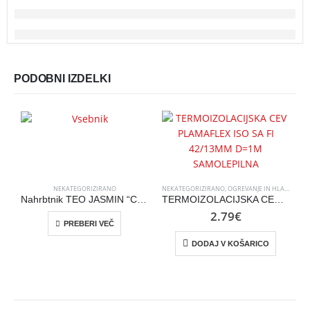
PODOBNI IZDELKI
NEKATEGORIZIRANO
NEKATEGORIZIRANO
,
OGREVANJE IN HLAJENJE
N
Nahrbtnik TEO JASMIN “CowBoy” črn
TERMOIZOLACIJSKA CEV PLAMAFLEX ISO SA FI 42/13MM D=1M SAMOLEPILNA
2.79
€
PREBERI VEČ
DODAJ V KOŠARICO