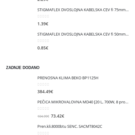
STIGMAFLEX DVOSLOJNA KABELSKA CEV fi 75mm , kolut 50 m, cena za tekoči meter
0
out of 5
1.39
€
STIGMAFLEX DVOSLOJNA KABELSKA CEV fi 50mm , kolut 50 m, cena za tekoči meter
0
out of 5
0.85
€
ZADNJE DODANO
PRENOSNA KLIMA BEKO BP1125H
0
out of 5
384.49
€
PEČICA MIKROVALOVNA MD40 [20 L, 700W, 8 prog., bela ]
0
out of 5
Izvirna
Trenutna
73.42
€
104.99
€
cena
cena
Pren.kli.8000btu SENC. SACMT8042C
je
je: