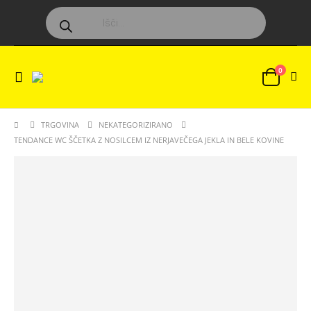
Products
search
0
TRGOVINA
NEKATEGORIZIRANO
TENDANCE WC ŠČETKA Z NOSILCEM IZ NERJAVEČEGA JEKLA IN BELE KOVINE