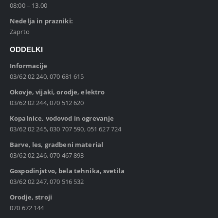
08:00 – 13.00
Nedelja in prazniki:
Zaprto
ODDELKI
Informacije
03/62 02 240, 070 681 615
Okovje, vijaki, orodje, elektro
03/62 02 244, 070 512 620
Kopalnice, vodovod in ogrevanje
03/62 02 245, 030 707 590, 051 627 724
Barve, les, gradbeni material
03/62 02 246, 070 467 893
Gospodinjstvo, bela tehnika, svetila
03/62 02 247, 070 516 532
Orodje, stroji
070 672 144