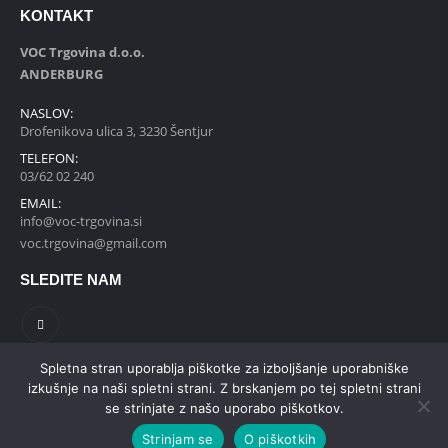
KONTAKT
VOC Trgovina d.o.o.
ANDERBURG
NASLOV:
Drofenikova ulica 3, 3230 Šentjur
TELEFON:
03/62 02 240
EMAIL:
info@voc-trgovina.si
voc.trgovina@gmail.com
SLEDITE NAM
Spletna stran uporablja piškotke za izboljšanje uporabniške
izkušnje na naši spletni strani. Z brskanjem po tej spletni strani
se strinjate z našo uporabo piškotkov.
© VOC Trgovina ANDERBURG, 2021
Strinjam se
O piškotkih