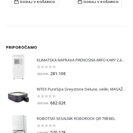
DODAJ V KOŠARICO
DODAJ V KOŠARICO
PRIPOROČAMO
KLIMATSKA NAPRAVA PRENOSNA ARFO KARY 2,6KW
0
out of 5
Izvirna
Trenutna
281.10
€
303.59
€
cena
cena
je
je:
INTEX PureSpa Greystone Deluxe, veliki, MASAŽNI BAZEN SQUARE ZA 6 OSEB
bila:
281.10€.
303.59€.
0
out of 5
Izvirna
Trenutna
682.02
€
739.99
€
cena
cena
je
je:
ROBOTSKI SESALNIK ROBOROCK QR 798 BEL
bila:
682.02€.
739.99€.
0
out of 5
Izvirna
Trenutna
570.17
€
649.99
€