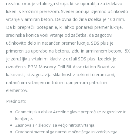
rezalno orodje vrtalnega stroja, ki se uporablja za izdelavo
lukenj s krožnim prerezom. Sveder ponuja izjemno učinkovito
vrtanje v armiran beton. Delovna dolžina izdelka je 100 mm.
Da bi preprečili potepanje, ki lahko ponaredi premer luknje,
sredinska konica vodi vrtanje od začetka, da zagotovi
učinkovito delo in natančen premer luknje. SDS plus je
primeren za uporabo na betonu, zidu in armiranem betonu. 5X
je združljiv z vrtalnimi kladivi z držali SDS plus. Izdelek je
označen s PGM Masonry Drill Bit Association Board za
kakovost, ki zagotavlja skladnost z ozkimi tolerancami,
natančnim vrtanjem in trdnim oprijemom pritrdilnih
elementov.
Prednosti:
Geometrijska oblika 4 rezilne glave preprečuje zagozditve in
lomljenje.
Zasnova s 4 žlebovi za večjo hitrost vrtanja.
Gradbeni material ga naredi močnejšega in vzdržljivega.