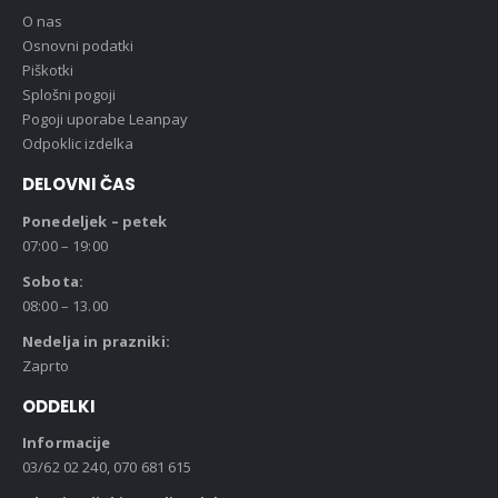
O nas
Osnovni podatki
Piškotki
Splošni pogoji
Pogoji uporabe Leanpay
Odpoklic izdelka
DELOVNI ČAS
Ponedeljek – petek
07:00 – 19:00
Sobota:
08:00 – 13.00
Nedelja in prazniki:
Zaprto
ODDELKI
Informacije
03/62 02 240, 070 681 615