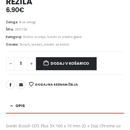
REZILA
6.90
€
Zaloga:
8 na zalogi
Šifra:
2521156
Kategoriji:
Ročno orodje
,
Svedri in vrtalne glave
Oznake:
Bosch
,
sveder
,
sveder za beton
DODAJ V KOŠARICO
DODAJ NA SEZNAM ŽELJA
OPIS
Svedri Bosch SDS Plus 5X 160 x 10 mm (D x Dia) Chrome so