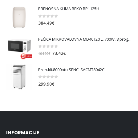
PRENOSNA KLIMA BEKO BP1125H
0
out of 5
384.49
€
PEČICA MIKROVALOVNA MD40 [20 L, 700W, 8 prog., bela ]
0
out of 5
Izvirna
Trenutna
73.42
€
104.99
€
cena
cena
je
je:
Pren.kli.8000btu SENC. SACMT8042C
bila:
73.42€.
104.99€.
0
out of 5
299.90
€
INFORMACIJE