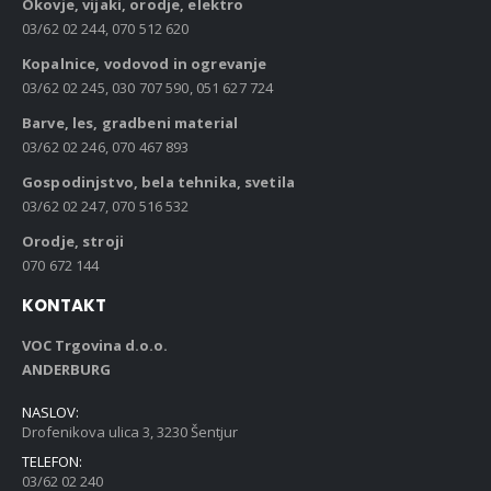
Okovje, vijaki, orodje, elektro
03/62 02 244, 070 512 620
Kopalnice, vodovod in ogrevanje
03/62 02 245, 030 707 590, 051 627 724
Barve, les, gradbeni material
03/62 02 246, 070 467 893
Gospodinjstvo, bela tehnika, svetila
03/62 02 247, 070 516 532
Orodje, stroji
070 672 144
KONTAKT
VOC Trgovina d.o.o.
ANDERBURG
NASLOV:
Drofenikova ulica 3, 3230 Šentjur
TELEFON:
03/62 02 240