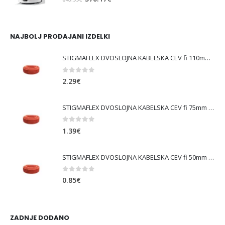
cena
cena
je
je:
bila:
570.17€.
NAJBOLJ PRODAJANI IZDELKI
649.99€.
STIGMAFLEX DVOSLOJNA KABELSKA CEV fi 110mm , kolut 50 m, cena za tekoči meter
0
out of 5
2.29
€
STIGMAFLEX DVOSLOJNA KABELSKA CEV fi 75mm , kolut 50 m, cena za tekoči meter
0
out of 5
1.39
€
STIGMAFLEX DVOSLOJNA KABELSKA CEV fi 50mm , kolut 50 m, cena za tekoči meter
0
out of 5
0.85
€
ZADNJE DODANO