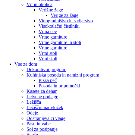
Vrt in okolica
Verižne žage
Verige za žage
Vinogradništvo in sadjarstvo
Visokotlačni čistilniki
Vrtna cev
Vrtne garniture
Vrtne garniture in stoli
Vrtne garniture
Vrtni stoli
Vrtni stoli
Vse za dom
Dekorativni program
Kuhinjska posoda in namizni program
Pizza peč
Posoda in pripomočki
Kasete za denar
Letvene podlage
Ležišča
Ležiščni nadvložek
Odeje
Odstranjevalci vlage
Pasti in vabe
Sol za posipanje
Sveče