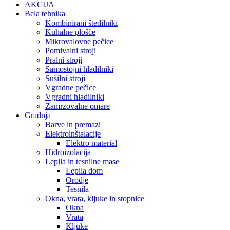
AKCIJA
Bela tehnika
Kombinirani štedilniki
Kuhalne plošče
Mikrovalovne pečice
Pomivalni stroji
Pralni stroji
Samostojni hladilniki
Sušilni stroji
Vgradne pečice
Vgradni hladilniki
Zamrzovalne omare
Gradnja
Barve in premazi
Elektroinštalacije
Elektro material
Hidroizolacija
Lepila in tesnilne mase
Lepila dom
Orodje
Tesnila
Okna, vrata, kljuke in stopnice
Okna
Vrata
Kljuke