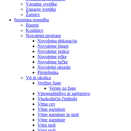
Vgradne svetilke
Zunanje svetilke
Žarnice
Sezonska ponudba
Bazeni
Kosilnice
Novoletni program
Novoletna dekoracija
Novoletne figure
Novoletne jaslice
Novoletne jelke
Novoletne lučke
Novoletni okraski
Pirotehnika
Vrt in okolica
Verižne žage
Verige za žage
Vinogradništvo in sadjarstvo
Visokotlačni čistilniki
Vrtna cev
Vrtne garniture
Vrtne garniture in stoli
Vrtne garniture
Vrtni stoli
Vrtni stoli