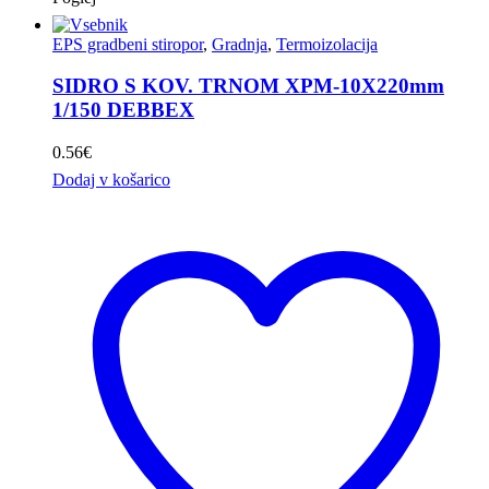
EPS gradbeni stiropor
,
Gradnja
,
Termoizolacija
SIDRO S KOV. TRNOM XPM-10X220mm
1/150 DEBBEX
0.56
€
Dodaj v košarico