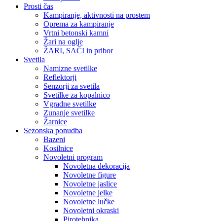
Prosti čas
Kampiranje, aktivnosti na prostem
Oprema za kampiranje
Vrtni betonski kamni
Žari na oglje
ŽARI, SAČI in pribor
Svetila
Namizne svetilke
Reflektorji
Senzorji za svetila
Svetilke za kopalnico
Vgradne svetilke
Zunanje svetilke
Žarnice
Sezonska ponudba
Bazeni
Kosilnice
Novoletni program
Novoletna dekoracija
Novoletne figure
Novoletne jaslice
Novoletne jelke
Novoletne lučke
Novoletni okraski
Pirotehnika