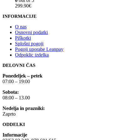
0
out of 5
299.90
€
INFORMACIJE
O nas
Osnovni podatki
Piškotki
Splošni pogoji
Pogoji uporabe Leanpay
Odpoklic izdelka
DELOVNI ČAS
Ponedeljek – petek
07:00 – 19:00
Sobota:
08:00 – 13.00
Nedelja in prazniki:
Zaprto
ODDELKI
Informacije