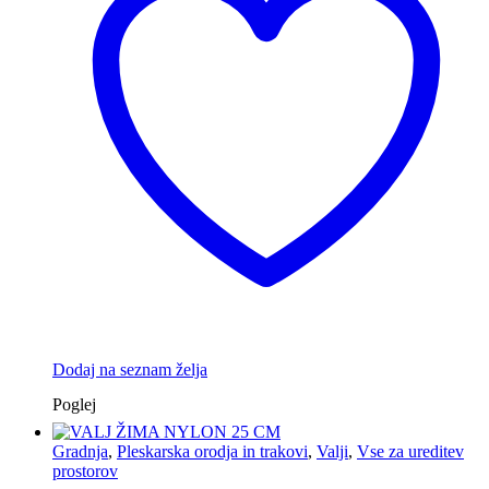
Dodaj na seznam želja
Poglej
Gradnja
,
Pleskarska orodja in trakovi
,
Valji
,
Vse za ureditev
prostorov