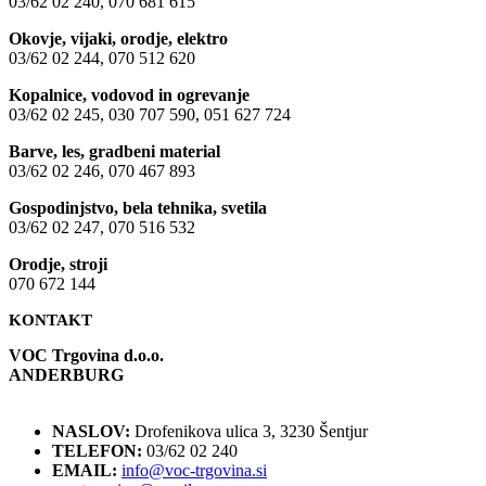
03/62 02 240, 070 681 615
Okovje, vijaki, orodje, elektro
03/62 02 244, 070 512 620
Kopalnice, vodovod in ogrevanje
03/62 02 245, 030 707 590, 051 627 724
Barve, les, gradbeni material
03/62 02 246, 070 467 893
Gospodinjstvo, bela tehnika, svetila
03/62 02 247, 070 516 532
Orodje, stroji
070 672 144
KONTAKT
VOC Trgovina d.o.o.
ANDERBURG
NASLOV:
Drofenikova ulica 3, 3230 Šentjur
TELEFON:
03/62 02 240
EMAIL:
info@voc-trgovina.si