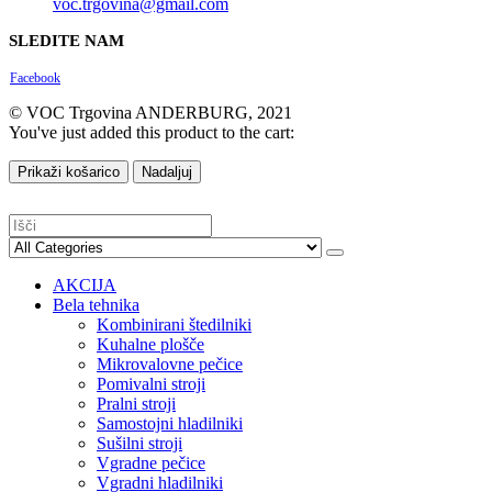
voc.trgovina@gmail.com
SLEDITE NAM
Facebook
© VOC Trgovina ANDERBURG, 2021
You've just added this product to the cart:
Prikaži košarico
Nadaljuj
AKCIJA
Bela tehnika
Kombinirani štedilniki
Kuhalne plošče
Mikrovalovne pečice
Pomivalni stroji
Pralni stroji
Samostojni hladilniki
Sušilni stroji
Vgradne pečice
Vgradni hladilniki