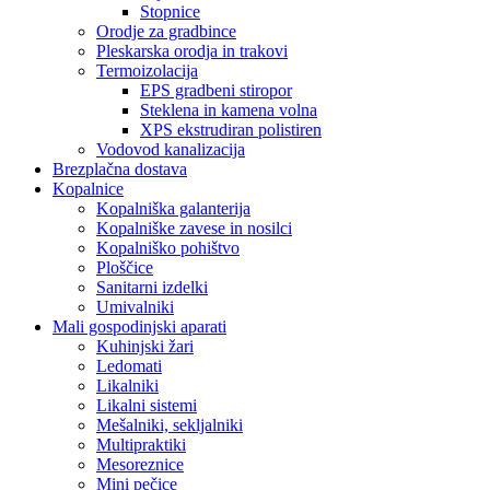
Stopnice
Orodje za gradbince
Pleskarska orodja in trakovi
Termoizolacija
EPS gradbeni stiropor
Steklena in kamena volna
XPS ekstrudiran polistiren
Vodovod kanalizacija
Brezplačna dostava
Kopalnice
Kopalniška galanterija
Kopalniške zavese in nosilci
Kopalniško pohištvo
Ploščice
Sanitarni izdelki
Umivalniki
Mali gospodinjski aparati
Kuhinjski žari
Ledomati
Likalniki
Likalni sistemi
Mešalniki, sekljalniki
Multipraktiki
Mesoreznice
Mini pečice