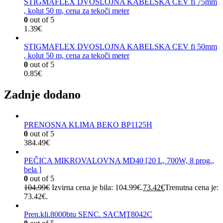
STIGMAFLEX DVOSLOJNA KABELSKA CEV fi 75mm
, kolut 50 m, cena za tekoči meter
0
out of 5
1.39
€
STIGMAFLEX DVOSLOJNA KABELSKA CEV fi 50mm
, kolut 50 m, cena za tekoči meter
0
out of 5
0.85
€
Zadnje dodano
PRENOSNA KLIMA BEKO BP1125H
0
out of 5
384.49
€
PEČICA MIKROVALOVNA MD40 [20 L, 700W, 8 prog.,
bela ]
0
out of 5
104.99
€
Izvirna cena je bila: 104.99€.
73.42
€
Trenutna cena je:
73.42€.
Pren.kli.8000btu SENC. SACMT8042C