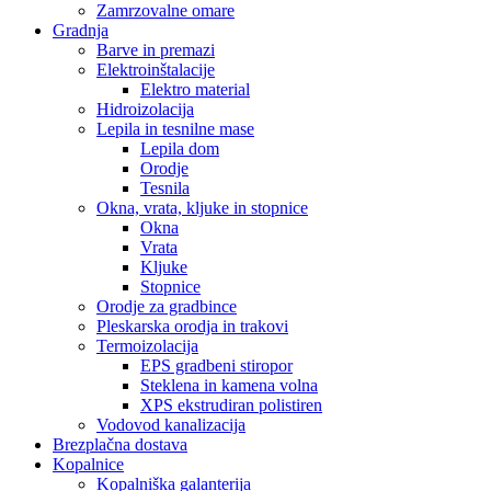
Zamrzovalne omare
Gradnja
Barve in premazi
Elektroinštalacije
Elektro material
Hidroizolacija
Lepila in tesnilne mase
Lepila dom
Orodje
Tesnila
Okna, vrata, kljuke in stopnice
Okna
Vrata
Kljuke
Stopnice
Orodje za gradbince
Pleskarska orodja in trakovi
Termoizolacija
EPS gradbeni stiropor
Steklena in kamena volna
XPS ekstrudiran polistiren
Vodovod kanalizacija
Brezplačna dostava
Kopalnice
Kopalniška galanterija