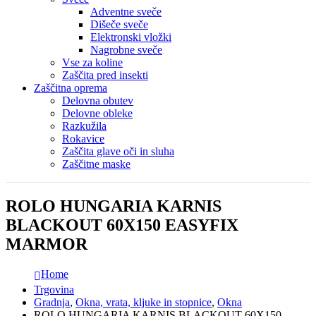
Adventne sveče
Dišeče sveče
Elektronski vložki
Nagrobne sveče
Vse za koline
Zaščita pred insekti
Zaščitna oprema
Delovna obutev
Delovne obleke
Razkužila
Rokavice
Zaščita glave oči in sluha
Zaščitne maske
ROLO HUNGARIA KARNIS
BLACKOUT 60X150 EASYFIX
MARMOR
Home
Trgovina
Gradnja
,
Okna, vrata, kljuke in stopnice
,
Okna
ROLO HUNGARIA KARNIS BLACKOUT 60X150