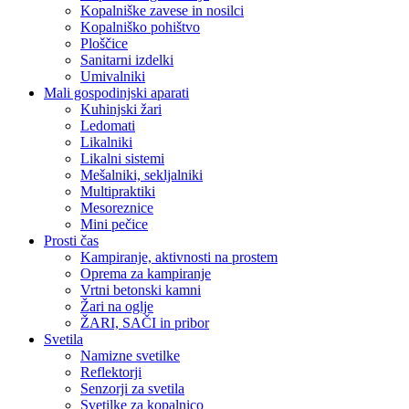
Kopalniške zavese in nosilci
Kopalniško pohištvo
Ploščice
Sanitarni izdelki
Umivalniki
Mali gospodinjski aparati
Kuhinjski žari
Ledomati
Likalniki
Likalni sistemi
Mešalniki, sekljalniki
Multipraktiki
Mesoreznice
Mini pečice
Prosti čas
Kampiranje, aktivnosti na prostem
Oprema za kampiranje
Vrtni betonski kamni
Žari na oglje
ŽARI, SAČI in pribor
Svetila
Namizne svetilke
Reflektorji
Senzorji za svetila
Svetilke za kopalnico