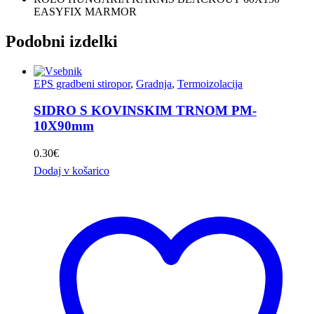
EASYFIX MARMOR
Podobni izdelki
EPS gradbeni stiropor
,
Gradnja
,
Termoizolacija
SIDRO S KOVINSKIM TRNOM PM-
10X90mm
0.30
€
Dodaj v košarico