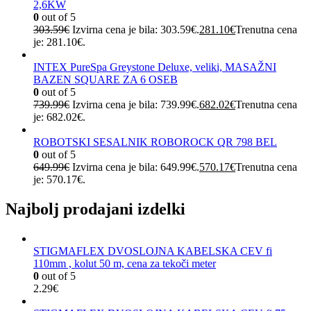
2,6KW
0
out of 5
303.59
€
Izvirna cena je bila: 303.59€.
281.10
€
Trenutna cena
je: 281.10€.
INTEX PureSpa Greystone Deluxe, veliki, MASAŽNI
BAZEN SQUARE ZA 6 OSEB
0
out of 5
739.99
€
Izvirna cena je bila: 739.99€.
682.02
€
Trenutna cena
je: 682.02€.
ROBOTSKI SESALNIK ROBOROCK QR 798 BEL
0
out of 5
649.99
€
Izvirna cena je bila: 649.99€.
570.17
€
Trenutna cena
je: 570.17€.
Najbolj prodajani izdelki
STIGMAFLEX DVOSLOJNA KABELSKA CEV fi
110mm , kolut 50 m, cena za tekoči meter
0
out of 5
2.29
€