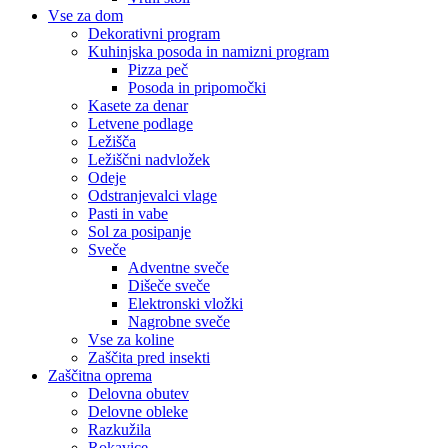
Vse za dom
Dekorativni program
Kuhinjska posoda in namizni program
Pizza peč
Posoda in pripomočki
Kasete za denar
Letvene podlage
Ležišča
Ležiščni nadvložek
Odeje
Odstranjevalci vlage
Pasti in vabe
Sol za posipanje
Sveče
Adventne sveče
Dišeče sveče
Elektronski vložki
Nagrobne sveče
Vse za koline
Zaščita pred insekti
Zaščitna oprema
Delovna obutev
Delovne obleke
Razkužila
Rokavice