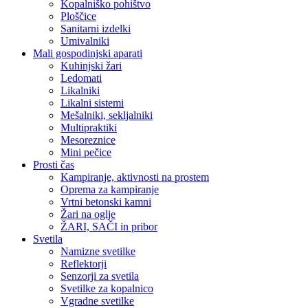
Kopalniško pohištvo
Ploščice
Sanitarni izdelki
Umivalniki
Mali gospodinjski aparati
Kuhinjski žari
Ledomati
Likalniki
Likalni sistemi
Mešalniki, sekljalniki
Multipraktiki
Mesoreznice
Mini pečice
Prosti čas
Kampiranje, aktivnosti na prostem
Oprema za kampiranje
Vrtni betonski kamni
Žari na oglje
ŽARI, SAČI in pribor
Svetila
Namizne svetilke
Reflektorji
Senzorji za svetila
Svetilke za kopalnico
Vgradne svetilke