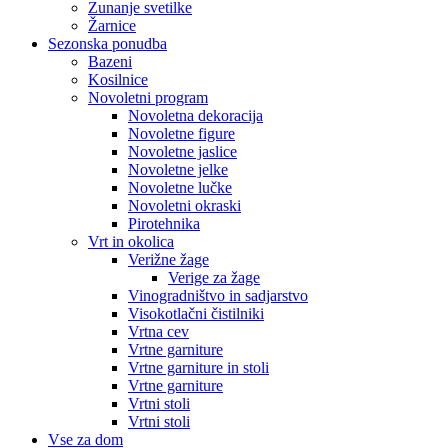
Zunanje svetilke
Žarnice
Sezonska ponudba
Bazeni
Kosilnice
Novoletni program
Novoletna dekoracija
Novoletne figure
Novoletne jaslice
Novoletne jelke
Novoletne lučke
Novoletni okraski
Pirotehnika
Vrt in okolica
Verižne žage
Verige za žage
Vinogradništvo in sadjarstvo
Visokotlačni čistilniki
Vrtna cev
Vrtne garniture
Vrtne garniture in stoli
Vrtne garniture
Vrtni stoli
Vrtni stoli
Vse za dom