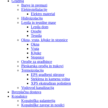
Gradnja
Barve in premazi
Elektroinštalacije
Elektro material
Hidroizolacija
Lepila in tesnilne mase
Lepila dom
Orodje
Tesnila
Okna, vrata, kljuke in stopnice
Okna
Vrata
Kljuke
Stopnice
Orodje za gradbince
Pleskarska orodja in trakovi
Termoizolacija
EPS gradbeni stiropor
Steklena in kamena volna
XPS ekstrudiran polistiren
Vodovod kanalizacija
Brezplačna dostava
Kopalnice
Kopalniška galanterija
Kopalniške zavese in nosilci