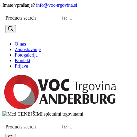
Imate vprašanje?
info@voc-trgovina.si
Products search
O nas
Zaposlovanje
Fotogalerija
Kontakt
Prijava
Products search