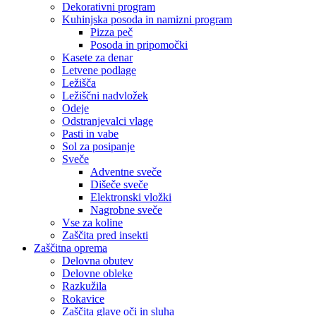
Dekorativni program
Kuhinjska posoda in namizni program
Pizza peč
Posoda in pripomočki
Kasete za denar
Letvene podlage
Ležišča
Ležiščni nadvložek
Odeje
Odstranjevalci vlage
Pasti in vabe
Sol za posipanje
Sveče
Adventne sveče
Dišeče sveče
Elektronski vložki
Nagrobne sveče
Vse za koline
Zaščita pred insekti
Zaščitna oprema
Delovna obutev
Delovne obleke
Razkužila
Rokavice
Zaščita glave oči in sluha