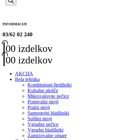
INFORMACIJE
03/62 02 240
0
0 izdelkov
0
0 izdelkov
AKCIJA
Bela tehnika
Kombinirani štedilniki
Kuhalne plošče
Mikrovalovne pečice
Pomivalni stroji
Pralni stroji
Samostojni hladilniki
Sušilni stroji
Vgradne pečice
Vgradni hladilniki
Zamrzovalne omare