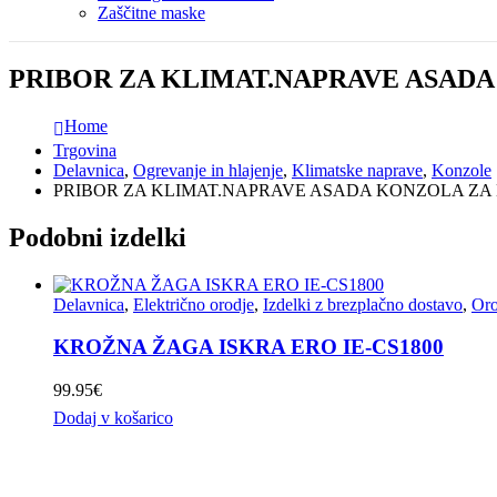
Zaščitne maske
PRIBOR ZA KLIMAT.NAPRAVE ASADA
Home
Trgovina
Delavnica
,
Ogrevanje in hlajenje
,
Klimatske naprave
,
Konzole
PRIBOR ZA KLIMAT.NAPRAVE ASADA KONZOLA ZA 
Podobni izdelki
Delavnica
,
Električno orodje
,
Izdelki z brezplačno dostavo
,
Oro
KROŽNA ŽAGA ISKRA ERO IE-CS1800
99.95
€
Dodaj v košarico