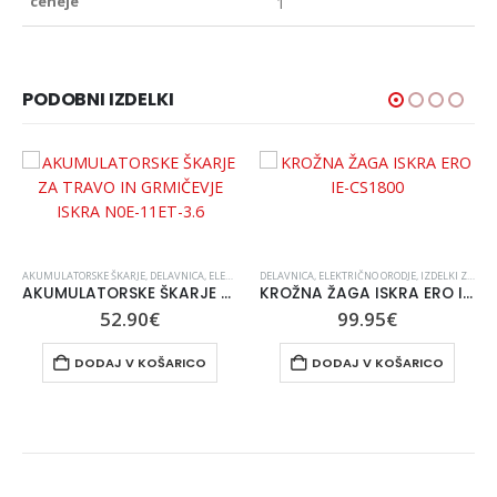
ceneje
1
PODOBNI IZDELKI
AKUMULATORSKE ŠKARJE
,
ORODJE
,
VRTALNIKI
,
DELAVNICA
,
ELEKTRIČNO ORODJE
DELAVNICA
,
ORODJE
,
ELEKTRIČNO ORODJE
,
PO NOVOLETNA RAZPRODAJA
,
IZDELKI Z BREZPLAČNO DOSTAVO
,
AKUMULATORSKE ŠKARJE ZA TRAVO IN GRMIČEVJE ISKRA N0E-11ET-3.6
KROŽNA ŽAGA ISKRA ERO IE-CS1800
utna
52.90
€
99.95
€
DODAJ V KOŠARICO
DODAJ V KOŠARICO
€.