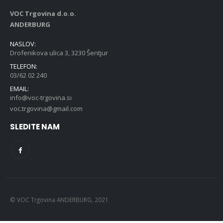
VOC Trgovina d.o.o.
ANDERBURG
NASLOV:
Drofenikova ulica 3, 3230 Šentjur
TELEFON:
03/62 02 240
EMAIL:
info@voc-trgovina.si
voc.trgovina@gmail.com
SLEDITE NAM
© VOC Trgovina ANDERBURG, 2021