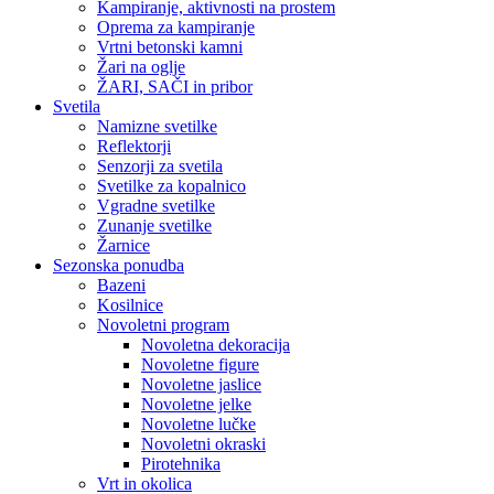
Kampiranje, aktivnosti na prostem
Oprema za kampiranje
Vrtni betonski kamni
Žari na oglje
ŽARI, SAČI in pribor
Svetila
Namizne svetilke
Reflektorji
Senzorji za svetila
Svetilke za kopalnico
Vgradne svetilke
Zunanje svetilke
Žarnice
Sezonska ponudba
Bazeni
Kosilnice
Novoletni program
Novoletna dekoracija
Novoletne figure
Novoletne jaslice
Novoletne jelke
Novoletne lučke
Novoletni okraski
Pirotehnika
Vrt in okolica