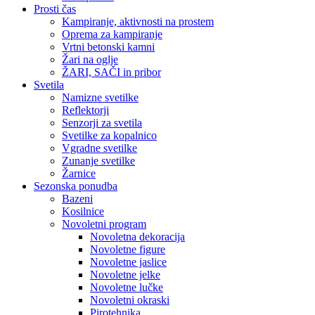
Prosti čas
Kampiranje, aktivnosti na prostem
Oprema za kampiranje
Vrtni betonski kamni
Žari na oglje
ŽARI, SAČI in pribor
Svetila
Namizne svetilke
Reflektorji
Senzorji za svetila
Svetilke za kopalnico
Vgradne svetilke
Zunanje svetilke
Žarnice
Sezonska ponudba
Bazeni
Kosilnice
Novoletni program
Novoletna dekoracija
Novoletne figure
Novoletne jaslice
Novoletne jelke
Novoletne lučke
Novoletni okraski
Pirotehnika