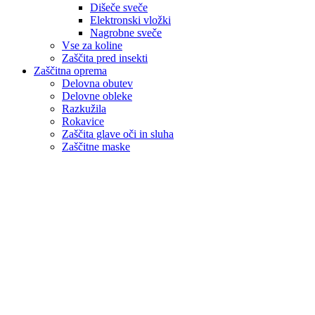
Dišeče sveče
Elektronski vložki
Nagrobne sveče
Vse za koline
Zaščita pred insekti
Zaščitna oprema
Delovna obutev
Delovne obleke
Razkužila
Rokavice
Zaščita glave oči in sluha
Zaščitne maske