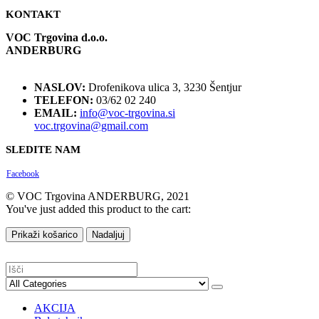
KONTAKT
VOC Trgovina d.o.o.
ANDERBURG
NASLOV:
Drofenikova ulica 3, 3230 Šentjur
TELEFON:
03/62 02 240
EMAIL:
info@voc-trgovina.si
voc.trgovina@gmail.com
SLEDITE NAM
Facebook
© VOC Trgovina ANDERBURG, 2021
You've just added this product to the cart:
Prikaži košarico
Nadaljuj
AKCIJA