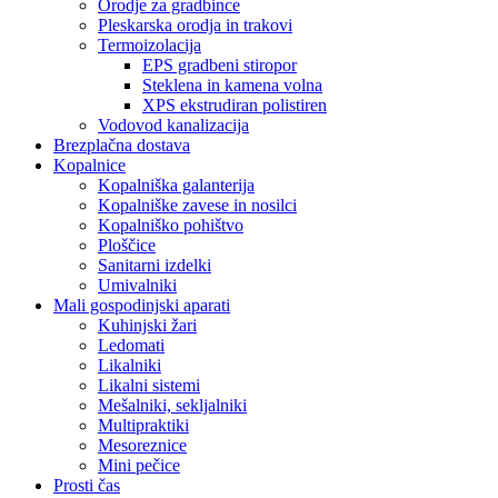
Orodje za gradbince
Pleskarska orodja in trakovi
Termoizolacija
EPS gradbeni stiropor
Steklena in kamena volna
XPS ekstrudiran polistiren
Vodovod kanalizacija
Brezplačna dostava
Kopalnice
Kopalniška galanterija
Kopalniške zavese in nosilci
Kopalniško pohištvo
Ploščice
Sanitarni izdelki
Umivalniki
Mali gospodinjski aparati
Kuhinjski žari
Ledomati
Likalniki
Likalni sistemi
Mešalniki, sekljalniki
Multipraktiki
Mesoreznice
Mini pečice
Prosti čas