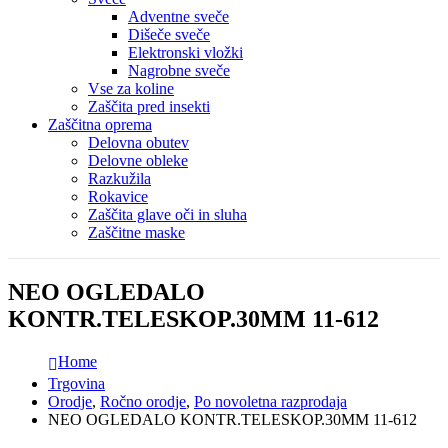
Adventne sveče
Dišeče sveče
Elektronski vložki
Nagrobne sveče
Vse za koline
Zaščita pred insekti
Zaščitna oprema
Delovna obutev
Delovne obleke
Razkužila
Rokavice
Zaščita glave oči in sluha
Zaščitne maske
NEO OGLEDALO
KONTR.TELESKOP.30MM 11-612
Home
Trgovina
Orodje
,
Ročno orodje
,
Po novoletna razprodaja
NEO OGLEDALO KONTR.TELESKOP.30MM 11-612