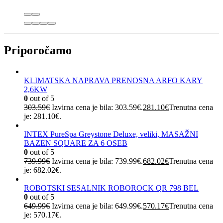
Priporočamo
KLIMATSKA NAPRAVA PRENOSNA ARFO KARY
2,6KW
0
out of 5
303.59
€
Izvirna cena je bila: 303.59€.
281.10
€
Trenutna cena
je: 281.10€.
INTEX PureSpa Greystone Deluxe, veliki, MASAŽNI
BAZEN SQUARE ZA 6 OSEB
0
out of 5
739.99
€
Izvirna cena je bila: 739.99€.
682.02
€
Trenutna cena
je: 682.02€.
ROBOTSKI SESALNIK ROBOROCK QR 798 BEL
0
out of 5
649.99
€
Izvirna cena je bila: 649.99€.
570.17
€
Trenutna cena
je: 570.17€.