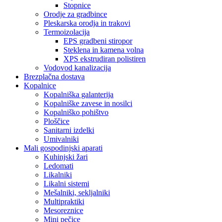
Stopnice
Orodje za gradbince
Pleskarska orodja in trakovi
Termoizolacija
EPS gradbeni stiropor
Steklena in kamena volna
XPS ekstrudiran polistiren
Vodovod kanalizacija
Brezplačna dostava
Kopalnice
Kopalniška galanterija
Kopalniške zavese in nosilci
Kopalniško pohištvo
Ploščice
Sanitarni izdelki
Umivalniki
Mali gospodinjski aparati
Kuhinjski žari
Ledomati
Likalniki
Likalni sistemi
Mešalniki, sekljalniki
Multipraktiki
Mesoreznice
Mini pečice