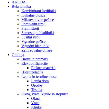
AKCIJA
Bela tehnika
Kombinirani štedilniki
Kuhalne plošče
Mikrovalovne pečice
Pomivalni stroji
Pralni stroji
Samostojni hladilniki
Sušilni stroji
Vgradne pečice
Vgradni hladilniki
Zamrzovalne omare
Gradnja
Barve in premazi
Elektroinštalacije
Elektro material
Hidroizolacija
Lepila in tesnilne mase
Lepila dom
Orodje
Tesnila
Okna, vrata, kljuke in stopnice
Okna
Vrata
Kljuke