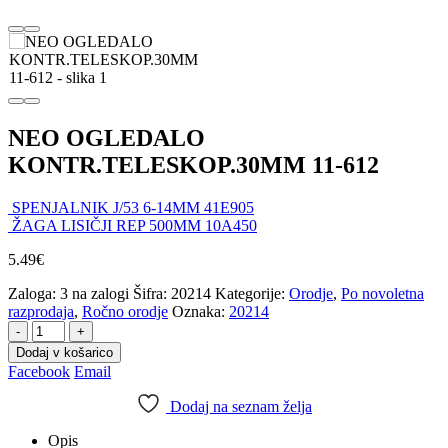
NEO OGLEDALO
KONTR.TELESKOP.30MM 11-612
SPENJALNIK J/53 6-14MM 41E905
ŽAGA LISIČJI REP 500MM 10A450
5.49
€
Zaloga:
3 na zalogi
Šifra:
20214
Kategorije:
Orodje
,
Po novoletna
razprodaja
,
Ročno orodje
Oznaka:
20214
-
+
Dodaj v košarico
Facebook
Email
Dodaj na seznam želja
Opis