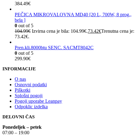
384.49
€
PEČICA MIKROVALOVNA MD40 [20 L, 700W, 8 prog.,
bela ]
0
out of 5
104.99
€
Izvirna cena je bila: 104.99€.
73.42
€
Trenutna cena je:
73.42€.
Pren.kli.8000btu SENC. SACMT8042C
0
out of 5
299.90
€
INFORMACIJE
O nas
Osnovni podatki
Piškotki
Splošni pogoji
Pogoji uporabe Leanpay
Odpoklic izdelka
DELOVNI ČAS
Ponedeljek – petek
07:00 – 19:00