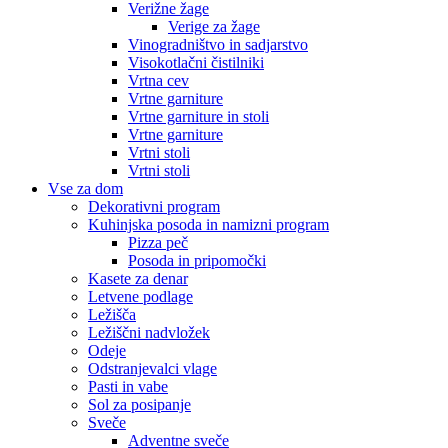
Verižne žage
Verige za žage
Vinogradništvo in sadjarstvo
Visokotlačni čistilniki
Vrtna cev
Vrtne garniture
Vrtne garniture in stoli
Vrtne garniture
Vrtni stoli
Vrtni stoli
Vse za dom
Dekorativni program
Kuhinjska posoda in namizni program
Pizza peč
Posoda in pripomočki
Kasete za denar
Letvene podlage
Ležišča
Ležiščni nadvložek
Odeje
Odstranjevalci vlage
Pasti in vabe
Sol za posipanje
Sveče
Adventne sveče