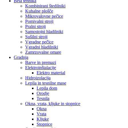
Bela tehnika
Kombinirani štedilniki
Kuhalne plošče
Mikrovalovne pečice
Pomivalni stroji
Pralni stroji
Samostojni hladilniki
Sušilni stroji
Vgradne pečice
Vgradni hladilniki
Zamrzovalne omare
Gradnja
Barve in premazi
Elektroinštalacije
Elektro material
Hidroizolacija
Lepila in tesnilne mase
Lepila dom
Orodje
Tesnila
Okna, vrata, kljuke in stopnice
Okna
Vrata
Kljuke
Stopnice