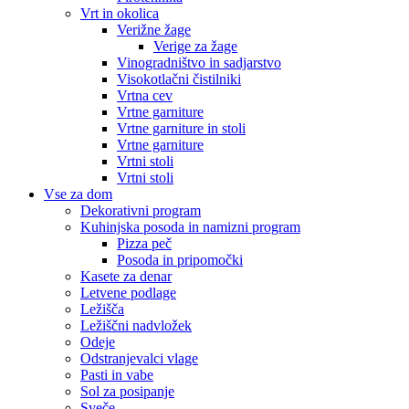
Vrt in okolica
Verižne žage
Verige za žage
Vinogradništvo in sadjarstvo
Visokotlačni čistilniki
Vrtna cev
Vrtne garniture
Vrtne garniture in stoli
Vrtne garniture
Vrtni stoli
Vrtni stoli
Vse za dom
Dekorativni program
Kuhinjska posoda in namizni program
Pizza peč
Posoda in pripomočki
Kasete za denar
Letvene podlage
Ležišča
Ležiščni nadvložek
Odeje
Odstranjevalci vlage
Pasti in vabe
Sol za posipanje
Sveče