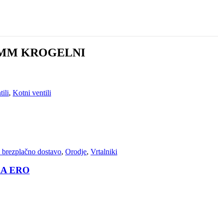
5 MM KROGELNI
ili
,
Kotni ventili
z brezplačno dostavo
,
Orodje
,
Vrtalniki
RA ERO