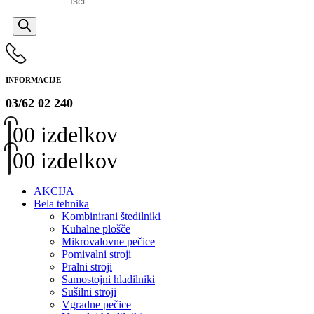
search
INFORMACIJE
03/62 02 240
0
0 izdelkov
0
0 izdelkov
AKCIJA
Bela tehnika
Kombinirani štedilniki
Kuhalne plošče
Mikrovalovne pečice
Pomivalni stroji
Pralni stroji
Samostojni hladilniki
Sušilni stroji
Vgradne pečice