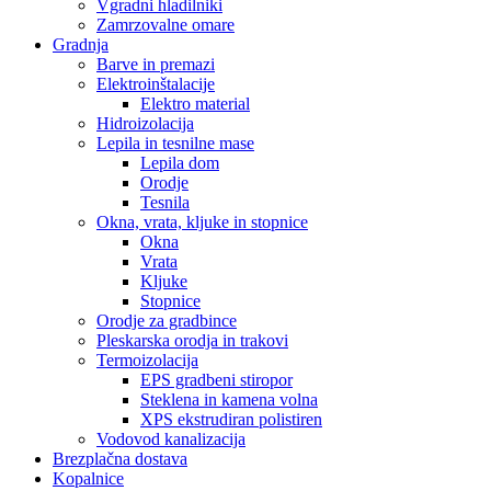
Vgradni hladilniki
Zamrzovalne omare
Gradnja
Barve in premazi
Elektroinštalacije
Elektro material
Hidroizolacija
Lepila in tesnilne mase
Lepila dom
Orodje
Tesnila
Okna, vrata, kljuke in stopnice
Okna
Vrata
Kljuke
Stopnice
Orodje za gradbince
Pleskarska orodja in trakovi
Termoizolacija
EPS gradbeni stiropor
Steklena in kamena volna
XPS ekstrudiran polistiren
Vodovod kanalizacija
Brezplačna dostava
Kopalnice