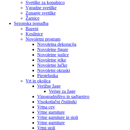
Svetilke za kopalnico
Vgradne svetilke
Zunanje svetilke
Žarnice
Sezonska ponudba
Bazeni
Kosilnice
Novoletni program
Novoletna dekoracija
Novoletne figure
Novoletne jaslice
Novoletne jelke
Novoletne lučke
Novoletni okraski
Pirotehnika
Vrt in okolica
Verižne žage
Verige za žage
Vinogradništvo in sadjarstvo
Visokotlačni čistilniki
Vrtna cev
Vrtne garniture
Vrtne garniture in stoli
Vrtne garniture
Vrtni stoli