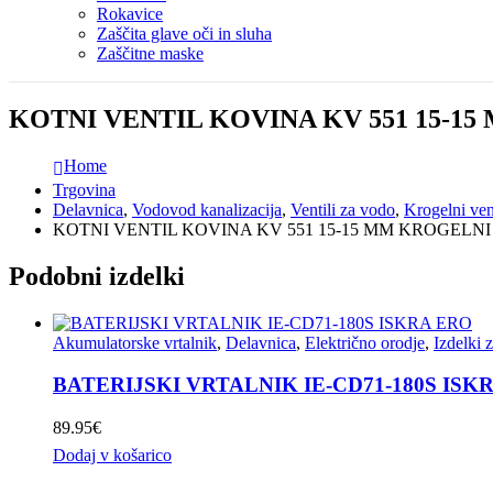
Rokavice
Zaščita glave oči in sluha
Zaščitne maske
KOTNI VENTIL KOVINA KV 551 15-1
Home
Trgovina
Delavnica
,
Vodovod kanalizacija
,
Ventili za vodo
,
Krogelni vent
KOTNI VENTIL KOVINA KV 551 15-15 MM KROGELNI
Podobni izdelki
Akumulatorske vrtalnik
,
Delavnica
,
Električno orodje
,
Izdelki 
BATERIJSKI VRTALNIK IE-CD71-180S ISK
89.95
€
Dodaj v košarico