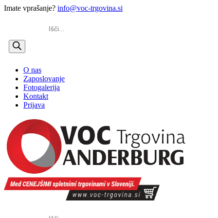
Imate vprašanje?
info@voc-trgovina.si
Products
search
O nas
Zaposlovanje
Fotogalerija
Kontakt
Prijava
Products