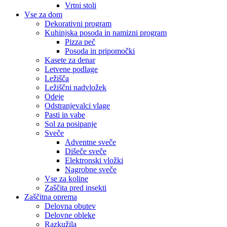
Vrtni stoli
Vse za dom
Dekorativni program
Kuhinjska posoda in namizni program
Pizza peč
Posoda in pripomočki
Kasete za denar
Letvene podlage
Ležišča
Ležiščni nadvložek
Odeje
Odstranjevalci vlage
Pasti in vabe
Sol za posipanje
Sveče
Adventne sveče
Dišeče sveče
Elektronski vložki
Nagrobne sveče
Vse za koline
Zaščita pred insekti
Zaščitna oprema
Delovna obutev
Delovne obleke
Razkužila