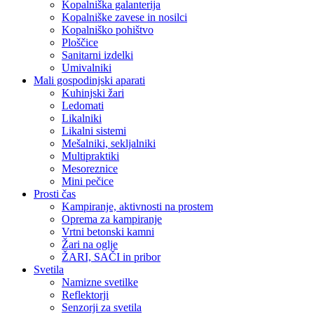
Kopalniška galanterija
Kopalniške zavese in nosilci
Kopalniško pohištvo
Ploščice
Sanitarni izdelki
Umivalniki
Mali gospodinjski aparati
Kuhinjski žari
Ledomati
Likalniki
Likalni sistemi
Mešalniki, sekljalniki
Multipraktiki
Mesoreznice
Mini pečice
Prosti čas
Kampiranje, aktivnosti na prostem
Oprema za kampiranje
Vrtni betonski kamni
Žari na oglje
ŽARI, SAČI in pribor
Svetila
Namizne svetilke
Reflektorji
Senzorji za svetila