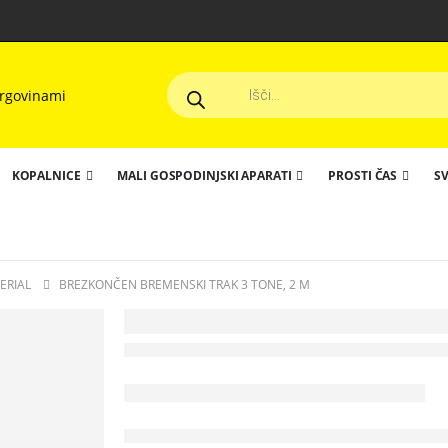
Products
search
KOPALNICE
MALI GOSPODINJSKI APARATI
PROSTI ČAS
SV
ERIAL
BREZKONČEN BREMENSKI TRAK 3 TONE, 2 M