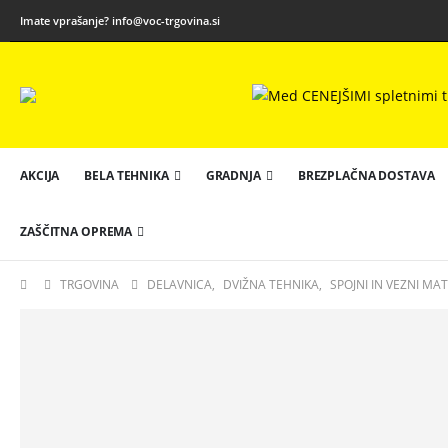
Imate vprašanje?
info@voc-trgovina.si
AKCIJA
BELA TEHNIKA
GRADNJA
BREZPLAČNA DOSTAVA
ZAŠČITNA OPREMA
TRGOVINA
DELAVNICA
,
DVIŽNA TEHNIKA
,
SPOJNI IN VEZNI MAT