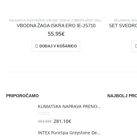
DELAVNICA
,
ELEKTRIČNO ORODJE
,
IZDELKI Z BREZPLAČNO DOSTAVO
,
ORODJE
DELAVNICA
,
ŽAGE IN 
,
KOV
VBODNA ŽAGA ISKRA ERO IE-JS710
55.95
€
DODAJ V KOŠARICO
PRIPOROČAMO
NAJBOLJ PRO
KLIMATSKA NAPRAVA PRENOSNA ARFO KARY 2,6KW
0
out of 5
Izvirna
Trenutna
281.10
€
303.59
€
cena
cena
INTEX PureSpa Greystone Deluxe, veliki, MASAŽNI BAZEN SQUARE ZA 6 OSEB
je
je: