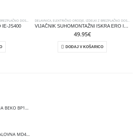
BREZPLAČNO DOSTAVO
,
DELAVNICA
ORODJE
,
PO NOVOLETNA RAZPRODAJA
,
ELEKTRIČNO ORODJE
,
IZDELKI Z BREZPLAČNO DOSTAVO
,
ŽAGE IN SEKIRE
,
O
IE-JS400
VIJAČNIK SUHOMONTAŽNI ISKRA ERO IE-DS3-600
49.95
€
O
DODAJ V KOŠARICO
PRENOSNA KLIMA BEKO BP1125H
PEČICA MIKROVALOVNA MD40 [20 L, 700W, 8 prog., bela ]