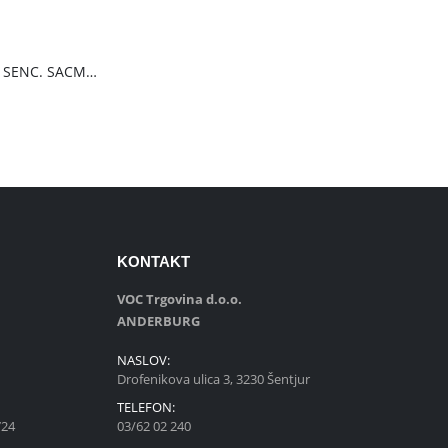
renutna
ena
Pren.kli.8000btu SENC. SACMT8042C
:
3.42€.
KONTAKT
VOC Trgovina d.o.o.
ANDERBURG
NASLOV:
Drofenikova ulica 3, 3230 Šentjur
e
TELEFON:
724
03/62 02 240