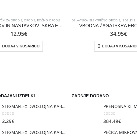
SEKIRE
ČKI ZA ORODJE
,
ORODJE
,
ROČNO ORODJE
DELAVNICA
,
ELEKTRIČNO ORODJE
,
IZDELKI Z 
SET SVEDROV IN NASTAVKOV ISKRA ERO FST050, 50-DELNI
VBODNA ŽAGA ISKRA ERO 
12.95
€
34.95
€
DODAJ V KOŠARICO
DODAJ V KOŠARIC
DAJANI IZDELKI
ZADNJE DODANO
STIGMAFLEX DVOSLOJNA KABELSKA CEV fi 110mm , kolut 50 m, cena za tekoči meter
0
out of 5
0
out of 5
2.29
€
384.49
€
STIGMAFLEX DVOSLOJNA KABELSKA CEV fi 75mm , kolut 50 m, cena za tekoči meter