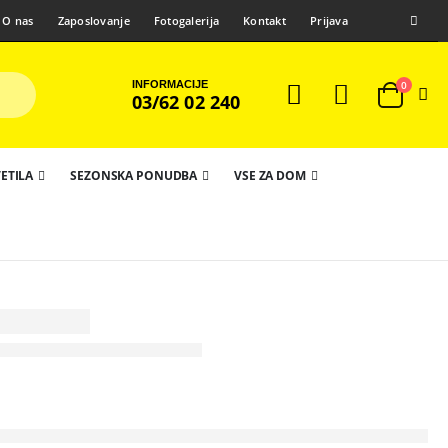
O nas
Zaposlovanje
Fotogalerija
Kontakt
Prijava
INFORMACIJE
0
03/62 02 240
ETILA
SEZONSKA PONUDBA
VSE ZA DOM