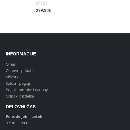
bila:
73.42€.
0
out of 5
299.90
€
104.99€.
INFORMACIJE
O nas
Osnovni podatki
Piškotki
Splošni pogoji
Pogoji uporabe Leanpay
Odpoklic izdelka
DELOVNI ČAS
Ponedeljek – petek
07:00 – 19:00