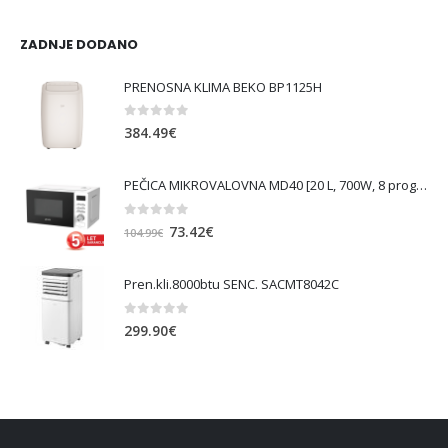
ZADNJE DODANO
PRENOSNA KLIMA BEKO BP1125H
0
out of 5
384.49
€
PEČICA MIKROVALOVNA MD40 [20 L, 700W, 8 prog., bela ]
0
out of 5
Izvirna
Trenutna
73.42
€
104.99
€
cena
cena
je
je:
Pren.kli.8000btu SENC. SACMT8042C
bila:
73.42€.
104.99€.
0
out of 5
299.90
€