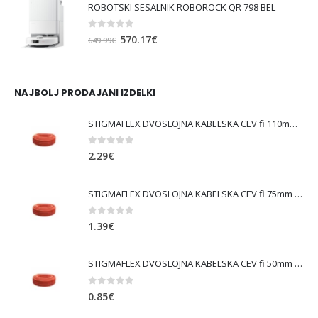
ROBOTSKI SESALNIK ROBOROCK QR 798 BEL
bila:
682.02€.
739.99€.
0
out of 5
Izvirna
Trenutna
570.17
€
649.99
€
cena
cena
je
je:
bila:
570.17€.
NAJBOLJ PRODAJANI IZDELKI
649.99€.
STIGMAFLEX DVOSLOJNA KABELSKA CEV fi 110mm , kolut 50 m, cena za tekoči meter
0
out of 5
2.29
€
STIGMAFLEX DVOSLOJNA KABELSKA CEV fi 75mm , kolut 50 m, cena za tekoči meter
0
out of 5
1.39
€
STIGMAFLEX DVOSLOJNA KABELSKA CEV fi 50mm , kolut 50 m, cena za tekoči meter
0
out of 5
0.85
€