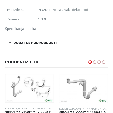
Ime izdelka
TENDANCE Polica 2 vak., deko prod
Znamka
TRENDI
Specifikacija izdelka
DODATNE PODROBNOSTI
PODOBNI IZDELKI
KOPALNICE
,
PODOMETNI IN NADOMETNI SANITARNI SISTEMI
,
SANITARNI IZDELKI
KOPALNICE
,
PODOMETNI IN NADOMETNI SANITARNI SISTEMI
SIFON ZA KORITO 195558 FI 115 S PRIKLJ. ZA PS
SIFON ZA KORITO 196549 POHIŠTVENI ENOJNI LIV