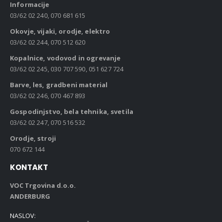
Informacije
03/62 02 240, 070 681 615
Okovje, vijaki, orodje, elektro
03/62 02 244, 070 512 620
Kopalnice, vodovod in ogrevanje
03/62 02 245, 030 707 590, 051 627 724
Barve, les, gradbeni material
03/62 02 246, 070 467 893
Gospodinjstvo, bela tehnika, svetila
03/62 02 247, 070 516 532
Orodje, stroji
070 672 144
KONTAKT
VOC Trgovina d.o.o.
ANDERBURG
NASLOV: