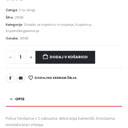
Zaloga:
3 na zalogi
Šifra:
29598
Kategorije:
Dodatki za kopalnico in kopanje
,
Kopalnice
,
Kopalniška galanterija
Oznaka:
29598
DODAJ V KOŠARICO
DODAJ NA SEZNAM ŽELJA
OPIS
Polica Tendance z 2 vakuuma, dekoracija kamenčki. Enostavna
montaža brez vrtanja.