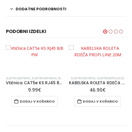
DODATNE PODROBNOSTI
PODOBNI IZDELKI
ELEKTRO MATERIAL
,
ELEKTROINŠTALACIJE
,
ELEKTRO MATERIAL IN PRIBOR
,
STIKALA IN VTIČNICE
,
ELEKTRO MATERIAL
ELEKTROINŠTALACIJE
,
ELEKTROINŠTALACIJE
,
STIKALA IN VTIČNICE
Vtičnica CAT5e KS RJ45 8/8 PW
KABELSKA ROLETA RDEČA PROFI LINE 20M
9.99
€
46.90
€
DODAJ V KOŠARICO
DODAJ V KOŠARICO