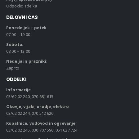
Odpoklic izdelka
DELOVNI ČAS
Ponedeljek – petek
07:00 – 19:00
Sobota:
08:00 – 13.00
Nedelja in prazniki:
Zaprto
ODDELKI
Informacije
03/62 02 240, 070 681 615
Okovje, vijaki, orodje, elektro
03/62 02 244, 070 512 620
Kopalnice, vodovod in ogrevanje
03/62 02 245, 030 707 590, 051 627 724