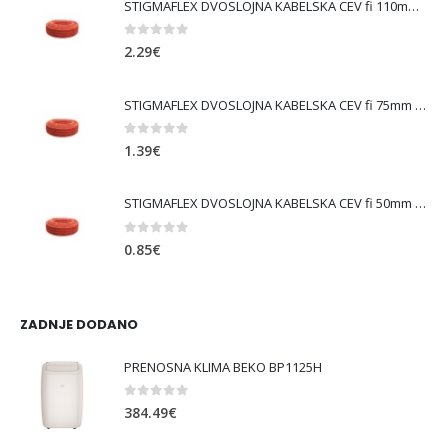
STIGMAFLEX DVOSLOJNA KABELSKA CEV fi 110mm , kolut 50 m, cena za tekoči meter
0
out of 5
2.29
€
STIGMAFLEX DVOSLOJNA KABELSKA CEV fi 75mm , kolut 50 m, cena za tekoči meter
0
out of 5
1.39
€
STIGMAFLEX DVOSLOJNA KABELSKA CEV fi 50mm , kolut 50 m, cena za tekoči meter
0
out of 5
0.85
€
ZADNJE DODANO
PRENOSNA KLIMA BEKO BP1125H
0
out of 5
384.49
€