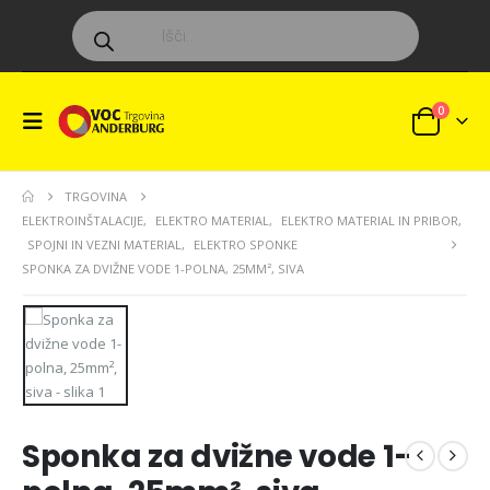
Products
search
0
TRGOVINA
ELEKTROINŠTALACIJE
,
ELEKTRO MATERIAL
,
ELEKTRO MATERIAL IN PRIBOR
,
SPOJNI IN VEZNI MATERIAL
,
ELEKTRO SPONKE
SPONKA ZA DVIŽNE VODE 1-POLNA, 25MM², SIVA
Sponka za dvižne vode 1-