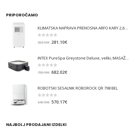
PRIPOROČAMO
KLIMATSKA NAPRAVA PRENOSNA ARFO KARY 2,6KW
0
out of 5
Izvirna
Trenutna
281.10
€
303.59
€
cena
cena
je
je:
INTEX PureSpa Greystone Deluxe, veliki, MASAŽNI BAZEN SQUARE ZA 6 OSEB
bila:
281.10€.
303.59€.
0
out of 5
Izvirna
Trenutna
682.02
€
739.99
€
cena
cena
je
je:
ROBOTSKI SESALNIK ROBOROCK QR 798 BEL
bila:
682.02€.
739.99€.
0
out of 5
Izvirna
Trenutna
570.17
€
649.99
€
cena
cena
je
je:
bila:
570.17€.
NAJBOLJ PRODAJANI IZDELKI
649.99€.