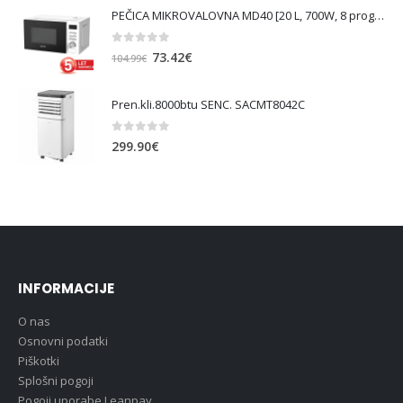
PEČICA MIKROVALOVNA MD40 [20 L, 700W, 8 prog., bela ]
0
out of 5
Izvirna
Trenutna
73.42
€
104.99
€
cena
cena
je
je:
Pren.kli.8000btu SENC. SACMT8042C
bila:
73.42€.
104.99€.
0
out of 5
299.90
€
INFORMACIJE
O nas
Osnovni podatki
Piškotki
Splošni pogoji
Pogoji uporabe Leanpay