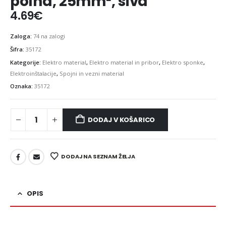
polna, 25mm², siva
4.69
€
Zaloga:
74 na zalogi
Šifra:
35172
Kategorije:
Elektro material
,
Elektro material in pribor
,
Elektro sponke
,
Elektroinštalacije
,
Spojni in vezni material
Oznaka:
35172
DODAJ V KOŠARICO
DODAJ NA SEZNAM ŽELJA
OPIS