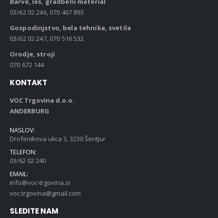
Barve, les, gradbeni material
03/62 02 246, 070 467 893
Gospodinjstvo, bela tehnika, svetila
03/62 02 247, 070 516 532
Orodje, stroji
070 672 144
KONTAKT
VOC Trgovina d.o.o.
ANDERBURG
NASLOV:
Drofenikova ulica 3, 3230 Šentjur
TELEFON:
03/62 02 240
EMAIL:
info@voc-trgovina.si
voc.trgovina@gmail.com
SLEDITE NAM