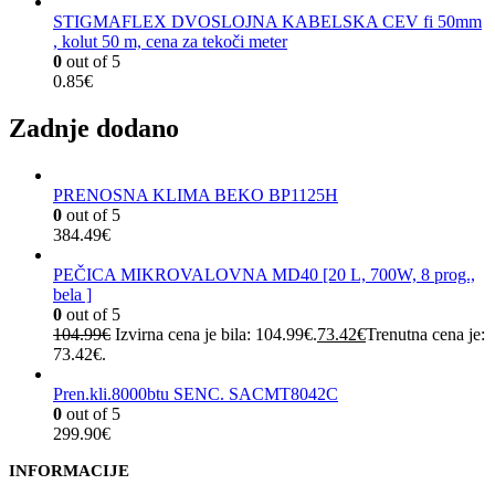
STIGMAFLEX DVOSLOJNA KABELSKA CEV fi 50mm
, kolut 50 m, cena za tekoči meter
0
out of 5
0.85
€
Zadnje dodano
PRENOSNA KLIMA BEKO BP1125H
0
out of 5
384.49
€
PEČICA MIKROVALOVNA MD40 [20 L, 700W, 8 prog.,
bela ]
0
out of 5
104.99
€
Izvirna cena je bila: 104.99€.
73.42
€
Trenutna cena je:
73.42€.
Pren.kli.8000btu SENC. SACMT8042C
0
out of 5
299.90
€
INFORMACIJE