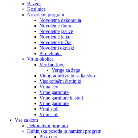
Bazeni
Kosilnice
Novoletni program
Novoletna dekoracija
Novoletne figure
Novoletne jaslice
Novoletne jelke
Novoletne lučke
Novoletni okraski
Pirotehnika
Vrt in okolica
Verižne žage
Verige za žage
Vinogradništvo in sadjarstvo
Visokotlačni čistilniki
Vrtna cev
Vrtne garniture
Vrtne garniture in stoli
Vrtne garniture
Vrtni stoli
Vrtni stoli
Vse za dom
Dekorativni program
Kuhinjska posoda in namizni program
Pizza peč