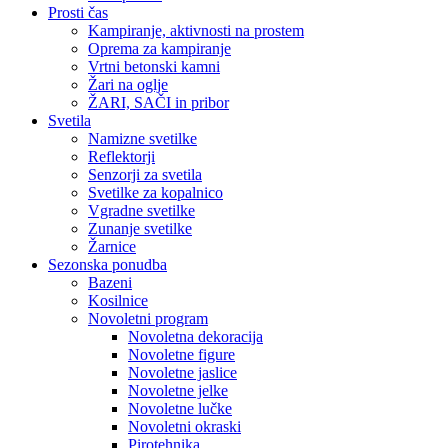
Prosti čas
Kampiranje, aktivnosti na prostem
Oprema za kampiranje
Vrtni betonski kamni
Žari na oglje
ŽARI, SAČI in pribor
Svetila
Namizne svetilke
Reflektorji
Senzorji za svetila
Svetilke za kopalnico
Vgradne svetilke
Zunanje svetilke
Žarnice
Sezonska ponudba
Bazeni
Kosilnice
Novoletni program
Novoletna dekoracija
Novoletne figure
Novoletne jaslice
Novoletne jelke
Novoletne lučke
Novoletni okraski
Pirotehnika