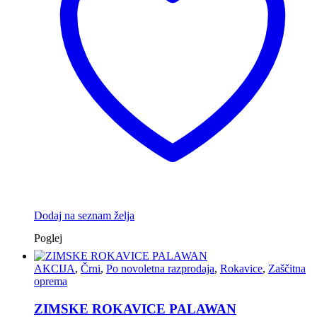
Dodaj na seznam želja
Poglej
AKCIJA
,
Črni
,
Po novoletna razprodaja
,
Rokavice
,
Zaščitna
oprema
ZIMSKE ROKAVICE PALAWAN