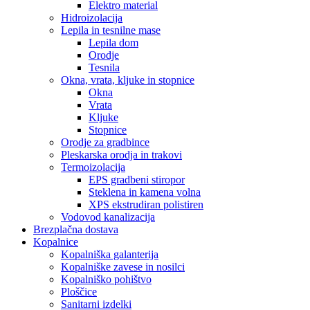
Elektro material
Hidroizolacija
Lepila in tesnilne mase
Lepila dom
Orodje
Tesnila
Okna, vrata, kljuke in stopnice
Okna
Vrata
Kljuke
Stopnice
Orodje za gradbince
Pleskarska orodja in trakovi
Termoizolacija
EPS gradbeni stiropor
Steklena in kamena volna
XPS ekstrudiran polistiren
Vodovod kanalizacija
Brezplačna dostava
Kopalnice
Kopalniška galanterija
Kopalniške zavese in nosilci
Kopalniško pohištvo
Ploščice
Sanitarni izdelki