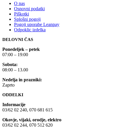
O nas
Osnovni podatki
Piškotki
Splošni pogoji
Pogoji uporabe Leanpay
Odpoklic izdelka
DELOVNI ČAS
Ponedeljek – petek
07:00 – 19:00
Sobota:
08:00 – 13.00
Nedelja in prazniki:
Zaprto
ODDELKI
Informacije
03/62 02 240, 070 681 615
Okovje, vijaki, orodje, elektro
03/62 02 244, 070 512 620