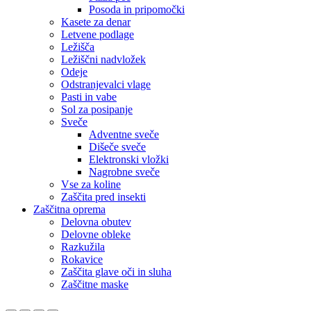
Posoda in pripomočki
Kasete za denar
Letvene podlage
Ležišča
Ležiščni nadvložek
Odeje
Odstranjevalci vlage
Pasti in vabe
Sol za posipanje
Sveče
Adventne sveče
Dišeče sveče
Elektronski vložki
Nagrobne sveče
Vse za koline
Zaščita pred insekti
Zaščitna oprema
Delovna obutev
Delovne obleke
Razkužila
Rokavice
Zaščita glave oči in sluha
Zaščitne maske