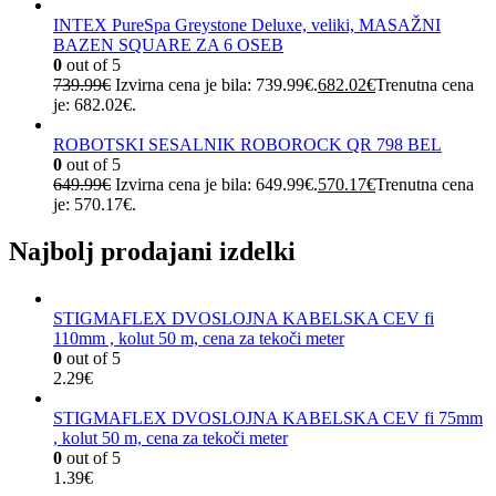
INTEX PureSpa Greystone Deluxe, veliki, MASAŽNI
BAZEN SQUARE ZA 6 OSEB
0
out of 5
739.99
€
Izvirna cena je bila: 739.99€.
682.02
€
Trenutna cena
je: 682.02€.
ROBOTSKI SESALNIK ROBOROCK QR 798 BEL
0
out of 5
649.99
€
Izvirna cena je bila: 649.99€.
570.17
€
Trenutna cena
je: 570.17€.
Najbolj prodajani izdelki
STIGMAFLEX DVOSLOJNA KABELSKA CEV fi
110mm , kolut 50 m, cena za tekoči meter
0
out of 5
2.29
€
STIGMAFLEX DVOSLOJNA KABELSKA CEV fi 75mm
, kolut 50 m, cena za tekoči meter
0
out of 5
1.39
€