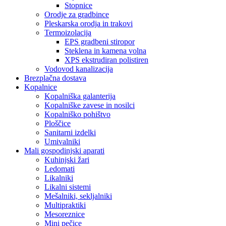
Stopnice
Orodje za gradbince
Pleskarska orodja in trakovi
Termoizolacija
EPS gradbeni stiropor
Steklena in kamena volna
XPS ekstrudiran polistiren
Vodovod kanalizacija
Brezplačna dostava
Kopalnice
Kopalniška galanterija
Kopalniške zavese in nosilci
Kopalniško pohištvo
Ploščice
Sanitarni izdelki
Umivalniki
Mali gospodinjski aparati
Kuhinjski žari
Ledomati
Likalniki
Likalni sistemi
Mešalniki, sekljalniki
Multipraktiki
Mesoreznice
Mini pečice