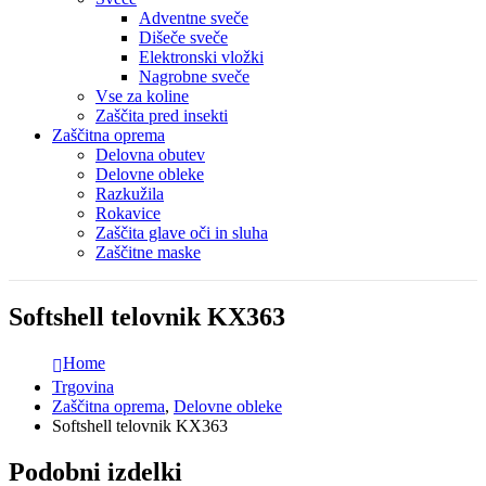
Adventne sveče
Dišeče sveče
Elektronski vložki
Nagrobne sveče
Vse za koline
Zaščita pred insekti
Zaščitna oprema
Delovna obutev
Delovne obleke
Razkužila
Rokavice
Zaščita glave oči in sluha
Zaščitne maske
Softshell telovnik KX363
Home
Trgovina
Zaščitna oprema
,
Delovne obleke
Softshell telovnik KX363
Podobni izdelki