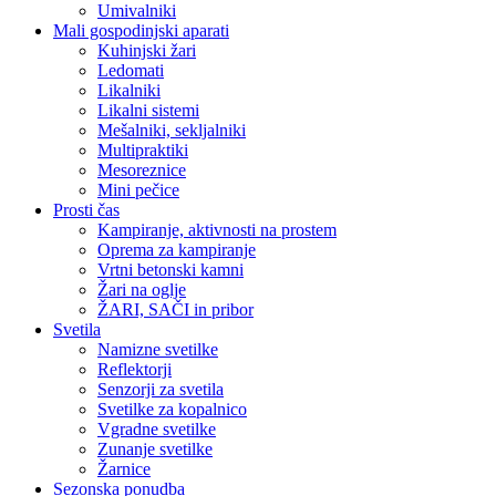
Umivalniki
Mali gospodinjski aparati
Kuhinjski žari
Ledomati
Likalniki
Likalni sistemi
Mešalniki, sekljalniki
Multipraktiki
Mesoreznice
Mini pečice
Prosti čas
Kampiranje, aktivnosti na prostem
Oprema za kampiranje
Vrtni betonski kamni
Žari na oglje
ŽARI, SAČI in pribor
Svetila
Namizne svetilke
Reflektorji
Senzorji za svetila
Svetilke za kopalnico
Vgradne svetilke
Zunanje svetilke
Žarnice
Sezonska ponudba