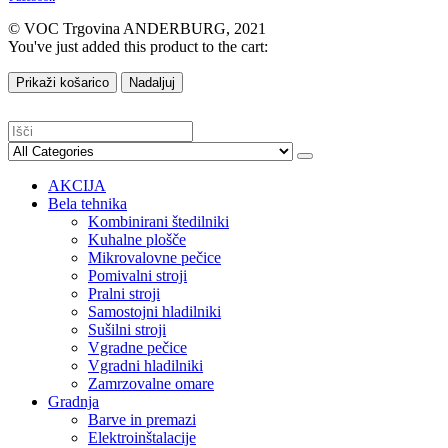
© VOC Trgovina ANDERBURG, 2021
You've just added this product to the cart:
Prikaži košarico
Nadaljuj
AKCIJA
Bela tehnika
Kombinirani štedilniki
Kuhalne plošče
Mikrovalovne pečice
Pomivalni stroji
Pralni stroji
Samostojni hladilniki
Sušilni stroji
Vgradne pečice
Vgradni hladilniki
Zamrzovalne omare
Gradnja
Barve in premazi
Elektroinštalacije