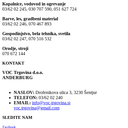
Kopalnice, vodovod in ogrevanje
03/62 02 245, 030 707 590, 051 627 724
Barve, les, gradbeni material
03/62 02 246, 070 467 893
Gospodinjstvo, bela tehnika, svetila
03/62 02 247, 070 516 532
Orodje, stroji
070 672 144
KONTAKT
VOC Trgovina d.o.o.
ANDERBURG
NASLOV:
Drofenikova ulica 3, 3230 Šentjur
TELEFON:
03/62 02 240
EMAIL:
info@voc-trgovina.si
voc.trgovina@gmail.com
SLEDITE NAM
Facebook