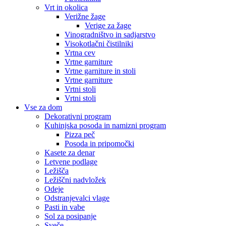
Vrt in okolica
Verižne žage
Verige za žage
Vinogradništvo in sadjarstvo
Visokotlačni čistilniki
Vrtna cev
Vrtne garniture
Vrtne garniture in stoli
Vrtne garniture
Vrtni stoli
Vrtni stoli
Vse za dom
Dekorativni program
Kuhinjska posoda in namizni program
Pizza peč
Posoda in pripomočki
Kasete za denar
Letvene podlage
Ležišča
Ležiščni nadvložek
Odeje
Odstranjevalci vlage
Pasti in vabe
Sol za posipanje
Sveče