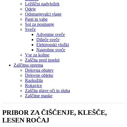
Ležiščni nadvložek
Odeje
Odstranjevalci vlage
Pasti in vabe
Sol za posipanje
Sveče
Adventne sveče
Dišeče sveče
Elektronski vložki
Nagrobne sveče
Vse za koline
Zaščita pred insekti
Zaščitna oprema
Delovna obutev
Delovne obleke
Razkužila
Rokavice
Zaščita glave oči in sluha
Zaščitne maske
PRIBOR ZA ČIŠČENJE, KLEŠČE,
LESEN ROČAJ