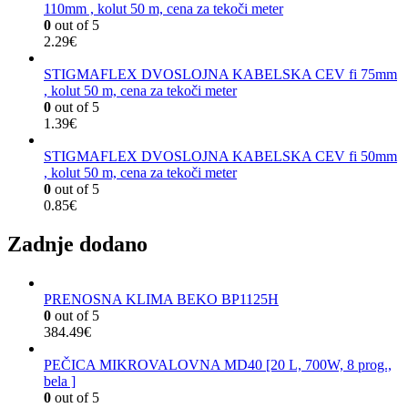
110mm , kolut 50 m, cena za tekoči meter
0
out of 5
2.29
€
STIGMAFLEX DVOSLOJNA KABELSKA CEV fi 75mm
, kolut 50 m, cena za tekoči meter
0
out of 5
1.39
€
STIGMAFLEX DVOSLOJNA KABELSKA CEV fi 50mm
, kolut 50 m, cena za tekoči meter
0
out of 5
0.85
€
Zadnje dodano
PRENOSNA KLIMA BEKO BP1125H
0
out of 5
384.49
€
PEČICA MIKROVALOVNA MD40 [20 L, 700W, 8 prog.,
bela ]
0
out of 5