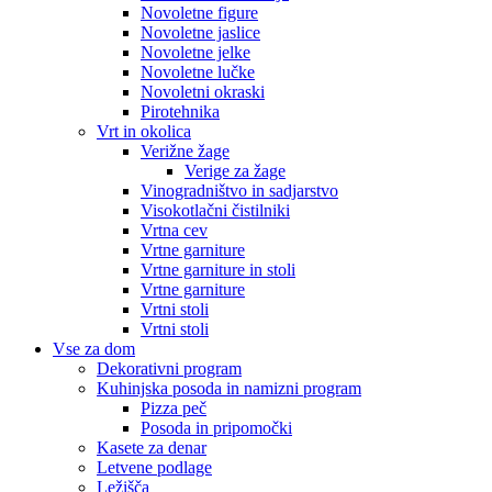
Novoletne figure
Novoletne jaslice
Novoletne jelke
Novoletne lučke
Novoletni okraski
Pirotehnika
Vrt in okolica
Verižne žage
Verige za žage
Vinogradništvo in sadjarstvo
Visokotlačni čistilniki
Vrtna cev
Vrtne garniture
Vrtne garniture in stoli
Vrtne garniture
Vrtni stoli
Vrtni stoli
Vse za dom
Dekorativni program
Kuhinjska posoda in namizni program
Pizza peč
Posoda in pripomočki
Kasete za denar
Letvene podlage
Ležišča