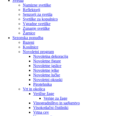
Svetila
Namizne svetilke
Reflektorji
Senzorji za svetila
Svetilke za kopalnico
Vgradne svetilke
Zunanje svetilke
Žarnice
Sezonska ponudba
Bazeni
Kosilnice
Novoletni program
Novoletna dekoracija
Novoletne figure
Novoletne jaslice
Novoletne jelke
Novoletne lučke
Novoletni okraski
Pirotehnika
Vrt in okolica
Verižne žage
Verige za žage
Vinogradništvo in sadjarstvo
Visokotlačni čistilniki
Vrtna cev