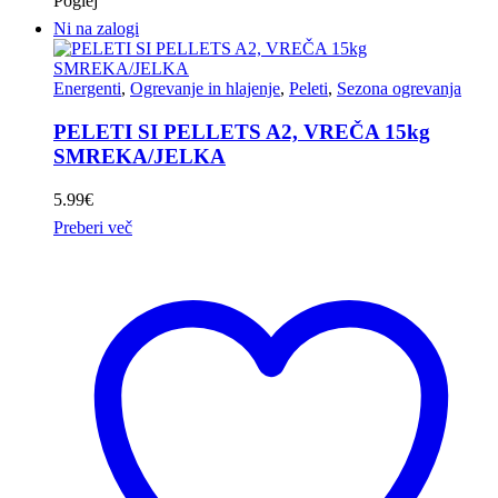
Poglej
Ni na zalogi
Energenti
,
Ogrevanje in hlajenje
,
Peleti
,
Sezona ogrevanja
PELETI SI PELLETS A2, VREČA 15kg
SMREKA/JELKA
5.99
€
Preberi več