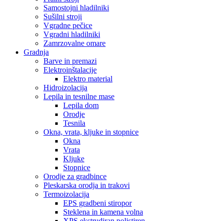
Samostojni hladilniki
Sušilni stroji
Vgradne pečice
Vgradni hladilniki
Zamrzovalne omare
Gradnja
Barve in premazi
Elektroinštalacije
Elektro material
Hidroizolacija
Lepila in tesnilne mase
Lepila dom
Orodje
Tesnila
Okna, vrata, kljuke in stopnice
Okna
Vrata
Kljuke
Stopnice
Orodje za gradbince
Pleskarska orodja in trakovi
Termoizolacija
EPS gradbeni stiropor
Steklena in kamena volna
XPS ekstrudiran polistiren