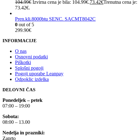
104.99
€
Izvirna cena je bila: 104.99€.
73.42
€
Trenutna cena je:
73.42€.
Pren.kli.8000btu SENC. SACMT8042C
0
out of 5
299.90
€
INFORMACIJE
O nas
Osnovni podatki
Piškotki
Splošni pogoji
Pogoji uporabe Leanpay
Odpoklic izdelka
DELOVNI ČAS
Ponedeljek – petek
07:00 – 19:00
Sobota:
08:00 – 13.00
Nedelja in prazniki:
Zaprto