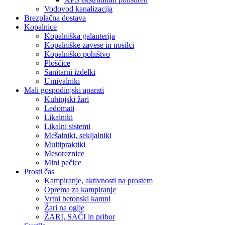
Vodovod kanalizacija
Brezplačna dostava
Kopalnice
Kopalniška galanterija
Kopalniške zavese in nosilci
Kopalniško pohištvo
Ploščice
Sanitarni izdelki
Umivalniki
Mali gospodinjski aparati
Kuhinjski žari
Ledomati
Likalniki
Likalni sistemi
Mešalniki, sekljalniki
Multipraktiki
Mesoreznice
Mini pečice
Prosti čas
Kampiranje, aktivnosti na prostem
Oprema za kampiranje
Vrtni betonski kamni
Žari na oglje
ŽARI, SAČI in pribor