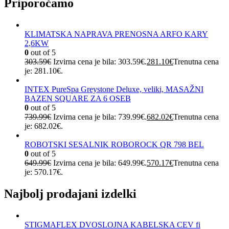
Priporočamo
KLIMATSKA NAPRAVA PRENOSNA ARFO KARY
2,6KW
0
out of 5
303.59
€
Izvirna cena je bila: 303.59€.
281.10
€
Trenutna cena
je: 281.10€.
INTEX PureSpa Greystone Deluxe, veliki, MASAŽNI
BAZEN SQUARE ZA 6 OSEB
0
out of 5
739.99
€
Izvirna cena je bila: 739.99€.
682.02
€
Trenutna cena
je: 682.02€.
ROBOTSKI SESALNIK ROBOROCK QR 798 BEL
0
out of 5
649.99
€
Izvirna cena je bila: 649.99€.
570.17
€
Trenutna cena
je: 570.17€.
Najbolj prodajani izdelki
STIGMAFLEX DVOSLOJNA KABELSKA CEV fi