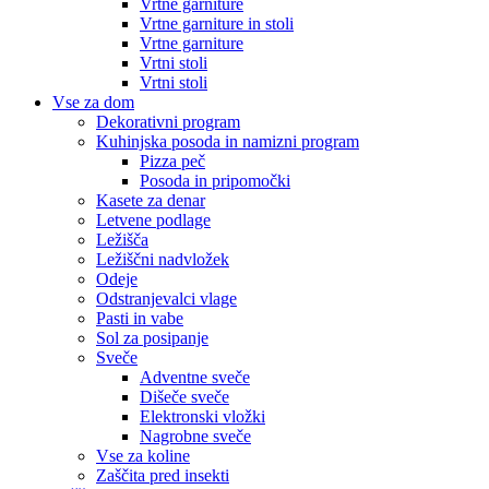
Vrtne garniture
Vrtne garniture in stoli
Vrtne garniture
Vrtni stoli
Vrtni stoli
Vse za dom
Dekorativni program
Kuhinjska posoda in namizni program
Pizza peč
Posoda in pripomočki
Kasete za denar
Letvene podlage
Ležišča
Ležiščni nadvložek
Odeje
Odstranjevalci vlage
Pasti in vabe
Sol za posipanje
Sveče
Adventne sveče
Dišeče sveče
Elektronski vložki
Nagrobne sveče
Vse za koline
Zaščita pred insekti