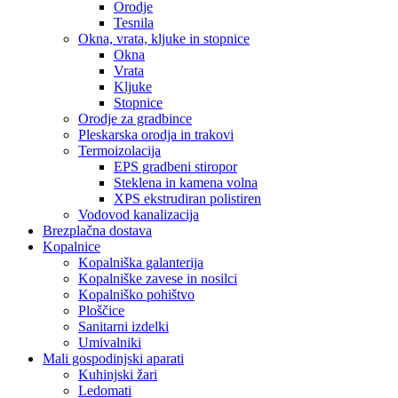
Orodje
Tesnila
Okna, vrata, kljuke in stopnice
Okna
Vrata
Kljuke
Stopnice
Orodje za gradbince
Pleskarska orodja in trakovi
Termoizolacija
EPS gradbeni stiropor
Steklena in kamena volna
XPS ekstrudiran polistiren
Vodovod kanalizacija
Brezplačna dostava
Kopalnice
Kopalniška galanterija
Kopalniške zavese in nosilci
Kopalniško pohištvo
Ploščice
Sanitarni izdelki
Umivalniki
Mali gospodinjski aparati
Kuhinjski žari
Ledomati