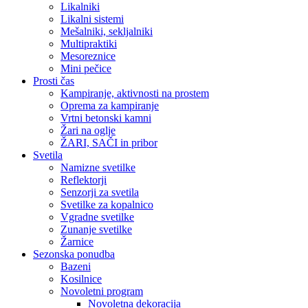
Likalniki
Likalni sistemi
Mešalniki, sekljalniki
Multipraktiki
Mesoreznice
Mini pečice
Prosti čas
Kampiranje, aktivnosti na prostem
Oprema za kampiranje
Vrtni betonski kamni
Žari na oglje
ŽARI, SAČI in pribor
Svetila
Namizne svetilke
Reflektorji
Senzorji za svetila
Svetilke za kopalnico
Vgradne svetilke
Zunanje svetilke
Žarnice
Sezonska ponudba
Bazeni
Kosilnice
Novoletni program
Novoletna dekoracija