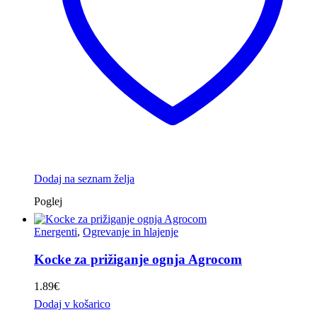
Dodaj na seznam želja
Poglej
Energenti
,
Ogrevanje in hlajenje
Kocke za prižiganje ognja Agrocom
1.89
€
Dodaj v košarico