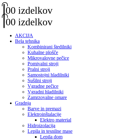
0
0 izdelkov
0
0 izdelkov
AKCIJA
Bela tehnika
Kombinirani štedilniki
Kuhalne plošče
Mikrovalovne pečice
Pomivalni stroji
Pralni stroji
Samostojni hladilniki
Sušilni stroji
Vgradne pečice
Vgradni hladilniki
Zamrzovalne omare
Gradnja
Barve in premazi
Elektroinštalacije
Elektro material
Hidroizolacija
Lepila in tesnilne mase
Lepila dom