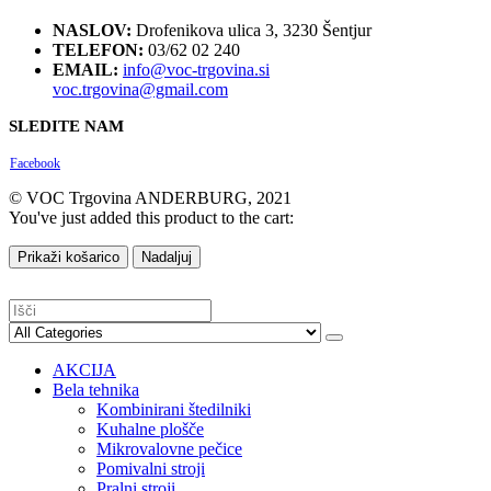
NASLOV:
Drofenikova ulica 3, 3230 Šentjur
TELEFON:
03/62 02 240
EMAIL:
info@voc-trgovina.si
voc.trgovina@gmail.com
SLEDITE NAM
Facebook
© VOC Trgovina ANDERBURG, 2021
You've just added this product to the cart:
Prikaži košarico
Nadaljuj
AKCIJA
Bela tehnika
Kombinirani štedilniki
Kuhalne plošče
Mikrovalovne pečice
Pomivalni stroji
Pralni stroji