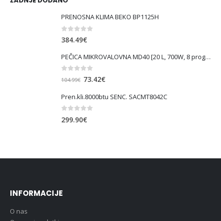
ZADNJE DODANO
PRENOSNA KLIMA BEKO BP1125H
0
out of 5
384.49
€
PEČICA MIKROVALOVNA MD40 [20 L, 700W, 8 prog., bela ]
0
out of 5
Izvirna
Trenutna
73.42
€
104.99
€
cena
cena
Pren.kli.8000btu SENC. SACMT8042C
je
je:
bila:
73.42€.
0
out of 5
299.90
€
104.99€.
INFORMACIJE
O nas