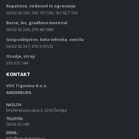
Kopalnice, vodovod in ogrevanje
03/62 02 245, 030 707 590, 051 627 724
Barve, les, gradbeni material
03/62 02 246, 070 467 893
Gospodinjstvo, bela tehnika, svetila
03/62 02 247, 070 516 532
Orodje, stroji
070 672 144
KONTAKT
VOC Trgovina d.o.o.
ANDERBURG
NASLOV:
Drofenikova ulica 3, 3230 Šentjur
TELEFON:
03/62 02 240
EMAIL:
info@voc-trgovina.si