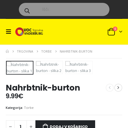
Products
search
0
TRGOVINA
TORBE
NAHRBTNIK-BURTON
Nahrbtnik-burton
9.99
€
Kategorija:
Torbe
DODAJ V KOŠARICO