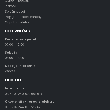
Osnovni podatki
Piškotki
Splošni pogoji
Pogoji uporabe Leanpay
Odpoklic izdelka
DELOVNI ČAS
Ponedeljek – petek
07:00 – 19:00
Sobota:
08:00 – 13.00
Nedelja in prazniki:
Zaprto
ODDELKI
Informacije
03/62 02 240, 070 681 615
Okovje, vijaki, orodje, elektro
03/62 02 244, 070 512 620