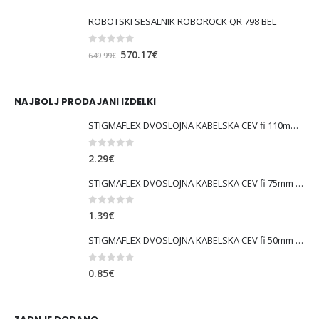
cena
cena
ROBOTSKI SESALNIK ROBOROCK QR 798 BEL
je
je:
bila:
682.02€.
0
out of 5
Izvirna
Trenutna
570.17
€
649.99
€
739.99€.
cena
cena
je
je:
bila:
570.17€.
NAJBOLJ PRODAJANI IZDELKI
649.99€.
STIGMAFLEX DVOSLOJNA KABELSKA CEV fi 110mm , kolut 50 m, cena za tekoči meter
0
out of 5
2.29
€
STIGMAFLEX DVOSLOJNA KABELSKA CEV fi 75mm , kolut 50 m, cena za tekoči meter
0
out of 5
1.39
€
STIGMAFLEX DVOSLOJNA KABELSKA CEV fi 50mm , kolut 50 m, cena za tekoči meter
0
out of 5
0.85
€