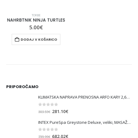
TORBE
NAHRBTNIK NINJA TURTLES
5.00
€
DODAJ V KOŠARICO
PRIPOROČAMO
KLIMATSKA NAPRAVA PRENOSNA ARFO KARY 2,6KW
0
out of 5
Izvirna
Trenutna
281.10
€
303.59
€
cena
cena
INTEX PureSpa Greystone Deluxe, veliki, MASAŽNI BAZEN SQUARE ZA 6 OSEB
je
je:
bila:
281.10€.
0
out of 5
Izvirna
Trenutna
682.02
€
739.99
€
303.59€.