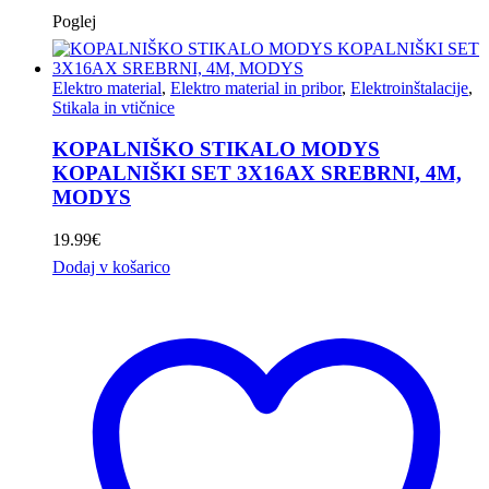
Poglej
Elektro material
,
Elektro material in pribor
,
Elektroinštalacije
,
Stikala in vtičnice
KOPALNIŠKO STIKALO MODYS
KOPALNIŠKI SET 3X16AX SREBRNI, 4M,
MODYS
19.99
€
Dodaj v košarico