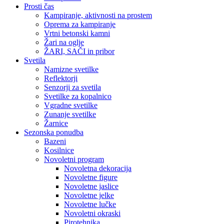
Prosti čas
Kampiranje, aktivnosti na prostem
Oprema za kampiranje
Vrtni betonski kamni
Žari na oglje
ŽARI, SAČI in pribor
Svetila
Namizne svetilke
Reflektorji
Senzorji za svetila
Svetilke za kopalnico
Vgradne svetilke
Zunanje svetilke
Žarnice
Sezonska ponudba
Bazeni
Kosilnice
Novoletni program
Novoletna dekoracija
Novoletne figure
Novoletne jaslice
Novoletne jelke
Novoletne lučke
Novoletni okraski
Pirotehnika