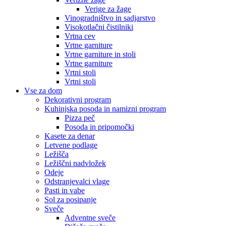
Verige za žage
Vinogradništvo in sadjarstvo
Visokotlačni čistilniki
Vrtna cev
Vrtne garniture
Vrtne garniture in stoli
Vrtne garniture
Vrtni stoli
Vrtni stoli
Vse za dom
Dekorativni program
Kuhinjska posoda in namizni program
Pizza peč
Posoda in pripomočki
Kasete za denar
Letvene podlage
Ležišča
Ležiščni nadvložek
Odeje
Odstranjevalci vlage
Pasti in vabe
Sol za posipanje
Sveče
Adventne sveče