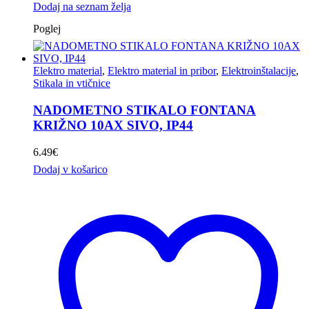
Dodaj na seznam želja
Poglej
Elektro material
,
Elektro material in pribor
,
Elektroinštalacije
,
Stikala in vtičnice
NADOMETNO STIKALO FONTANA
KRIŽNO 10AX SIVO, IP44
6.49
€
Dodaj v košarico