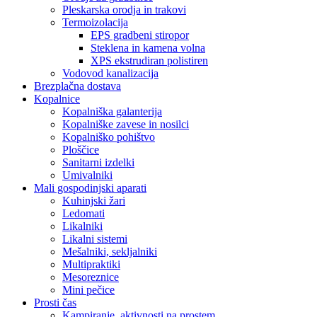
Pleskarska orodja in trakovi
Termoizolacija
EPS gradbeni stiropor
Steklena in kamena volna
XPS ekstrudiran polistiren
Vodovod kanalizacija
Brezplačna dostava
Kopalnice
Kopalniška galanterija
Kopalniške zavese in nosilci
Kopalniško pohištvo
Ploščice
Sanitarni izdelki
Umivalniki
Mali gospodinjski aparati
Kuhinjski žari
Ledomati
Likalniki
Likalni sistemi
Mešalniki, sekljalniki
Multipraktiki
Mesoreznice
Mini pečice
Prosti čas
Kampiranje, aktivnosti na prostem