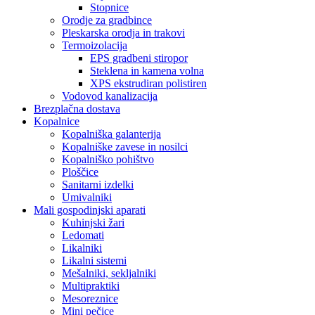
Stopnice
Orodje za gradbince
Pleskarska orodja in trakovi
Termoizolacija
EPS gradbeni stiropor
Steklena in kamena volna
XPS ekstrudiran polistiren
Vodovod kanalizacija
Brezplačna dostava
Kopalnice
Kopalniška galanterija
Kopalniške zavese in nosilci
Kopalniško pohištvo
Ploščice
Sanitarni izdelki
Umivalniki
Mali gospodinjski aparati
Kuhinjski žari
Ledomati
Likalniki
Likalni sistemi
Mešalniki, sekljalniki
Multipraktiki
Mesoreznice
Mini pečice