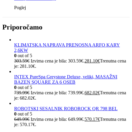
Poglej
Priporočamo
KLIMATSKA NAPRAVA PRENOSNA ARFO KARY
2,6KW
0
out of 5
303.59
€
Izvirna cena je bila: 303.59€.
281.10
€
Trenutna cena
je: 281.10€.
INTEX PureSpa Greystone Deluxe, veliki, MASAŽNI
BAZEN SQUARE ZA 6 OSEB
0
out of 5
739.99
€
Izvirna cena je bila: 739.99€.
682.02
€
Trenutna cena
je: 682.02€.
ROBOTSKI SESALNIK ROBOROCK QR 798 BEL
0
out of 5
649.99
€
Izvirna cena je bila: 649.99€.
570.17
€
Trenutna cena
je: 570.17€.