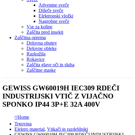
Adventne sveče
Dišeče sveče
Elektronski vložki
Nagrobne sveče
Vse za koline
Zaščita pred insekti
Zaščitna oprema
Delovna obutev
Delovne obleke
Razkužila
Rokavice
Zaščita glave oči in sluha
Zaščitne maske
GEWISS GW60019H IEC309 RDEČI
INDUSTRIJSKI VTIČ Z VIJAČNO
SPONKO IP44 3P+E 32A 400V
Home
Trgovina
Elektro material
,
Vtikači in razdelilniki
GEWISS GW60019H IEC309 RDEČI INDUSTRIJSKI