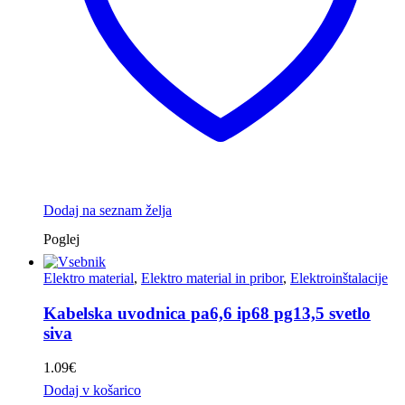
Dodaj na seznam želja
Poglej
Elektro material
,
Elektro material in pribor
,
Elektroinštalacije
Kabelska uvodnica pa6,6 ip68 pg13,5 svetlo
siva
1.09
€
Dodaj v košarico