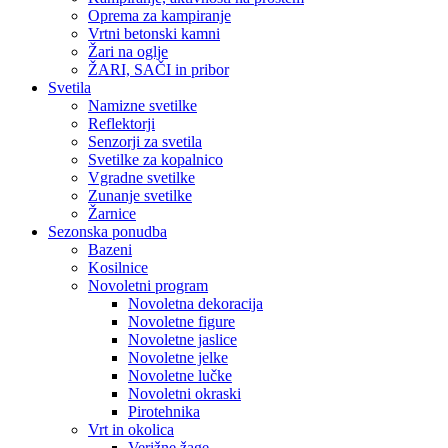
Oprema za kampiranje
Vrtni betonski kamni
Žari na oglje
ŽARI, SAČI in pribor
Svetila
Namizne svetilke
Reflektorji
Senzorji za svetila
Svetilke za kopalnico
Vgradne svetilke
Zunanje svetilke
Žarnice
Sezonska ponudba
Bazeni
Kosilnice
Novoletni program
Novoletna dekoracija
Novoletne figure
Novoletne jaslice
Novoletne jelke
Novoletne lučke
Novoletni okraski
Pirotehnika
Vrt in okolica
Verižne žage