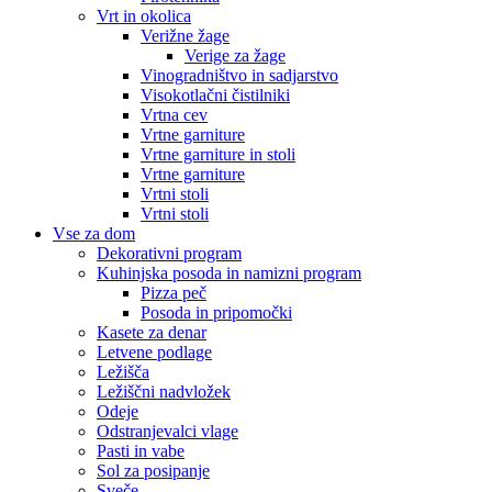
Vrt in okolica
Verižne žage
Verige za žage
Vinogradništvo in sadjarstvo
Visokotlačni čistilniki
Vrtna cev
Vrtne garniture
Vrtne garniture in stoli
Vrtne garniture
Vrtni stoli
Vrtni stoli
Vse za dom
Dekorativni program
Kuhinjska posoda in namizni program
Pizza peč
Posoda in pripomočki
Kasete za denar
Letvene podlage
Ležišča
Ležiščni nadvložek
Odeje
Odstranjevalci vlage
Pasti in vabe
Sol za posipanje
Sveče