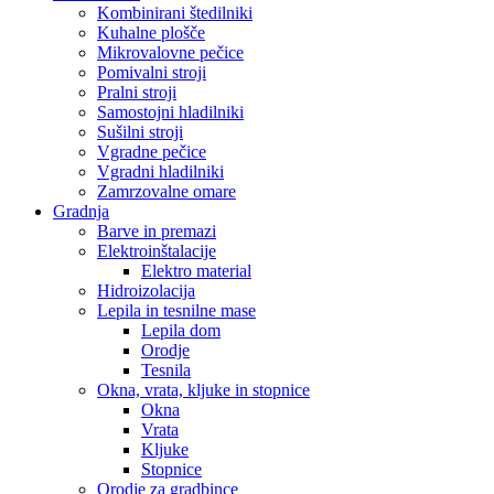
Kombinirani štedilniki
Kuhalne plošče
Mikrovalovne pečice
Pomivalni stroji
Pralni stroji
Samostojni hladilniki
Sušilni stroji
Vgradne pečice
Vgradni hladilniki
Zamrzovalne omare
Gradnja
Barve in premazi
Elektroinštalacije
Elektro material
Hidroizolacija
Lepila in tesnilne mase
Lepila dom
Orodje
Tesnila
Okna, vrata, kljuke in stopnice
Okna
Vrata
Kljuke
Stopnice
Orodje za gradbince