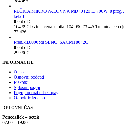
384.49
€
PEČICA MIKROVALOVNA MD40 [20 L, 700W, 8 prog.,
bela ]
0
out of 5
104.99
€
Izvirna cena je bila: 104.99€.
73.42
€
Trenutna cena je:
73.42€.
Pren.kli.8000btu SENC. SACMT8042C
0
out of 5
299.90
€
INFORMACIJE
O nas
Osnovni podatki
Piškotki
Splošni pogoji
Pogoji uporabe Leanpay
Odpoklic izdelka
DELOVNI ČAS
Ponedeljek – petek
07:00 – 19:00