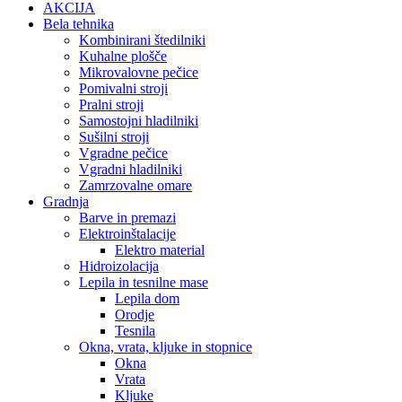
AKCIJA
Bela tehnika
Kombinirani štedilniki
Kuhalne plošče
Mikrovalovne pečice
Pomivalni stroji
Pralni stroji
Samostojni hladilniki
Sušilni stroji
Vgradne pečice
Vgradni hladilniki
Zamrzovalne omare
Gradnja
Barve in premazi
Elektroinštalacije
Elektro material
Hidroizolacija
Lepila in tesnilne mase
Lepila dom
Orodje
Tesnila
Okna, vrata, kljuke in stopnice
Okna
Vrata
Kljuke