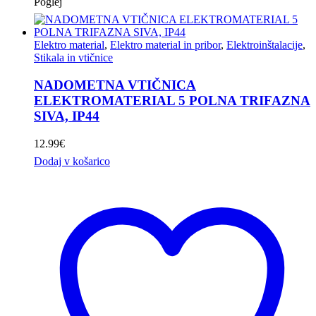
Poglej
Elektro material
,
Elektro material in pribor
,
Elektroinštalacije
,
Stikala in vtičnice
NADOMETNA VTIČNICA
ELEKTROMATERIAL 5 POLNA TRIFAZNA
SIVA, IP44
12.99
€
Dodaj v košarico