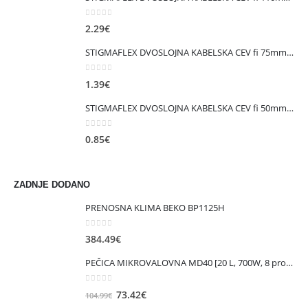
0
out of 5
2.29
€
STIGMAFLEX DVOSLOJNA KABELSKA CEV fi 75mm , kolut 50 m, cena za tekoči meter
0
out of 5
1.39
€
STIGMAFLEX DVOSLOJNA KABELSKA CEV fi 50mm , kolut 50 m, cena za tekoči meter
0
out of 5
0.85
€
ZADNJE DODANO
PRENOSNA KLIMA BEKO BP1125H
0
out of 5
384.49
€
PEČICA MIKROVALOVNA MD40 [20 L, 700W, 8 prog., bela ]
0
out of 5
Izvirna
Trenutna
73.42
€
104.99
€