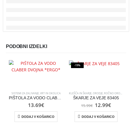
PODOBNI IZDELKI
-19%
SISTEMI ZA ZALIVANJE
,
VRT IN OKOLICA
KLEŠČA IN ŠKARJE
,
ORODJE
,
ROČNO ORODJE
,
ROČ
B
PIŠTOLA ZA VODO CLABER DVOJNA *ERGO*
ŠKARJE ZA VEJE 83405
Izvirna
Trenutn
13.69
€
12.99
€
15.99
€
cena
cena
je
je:
DODAJ V KOŠARICO
DODAJ V KOŠARICO
bila:
12.99€.
15.99€.