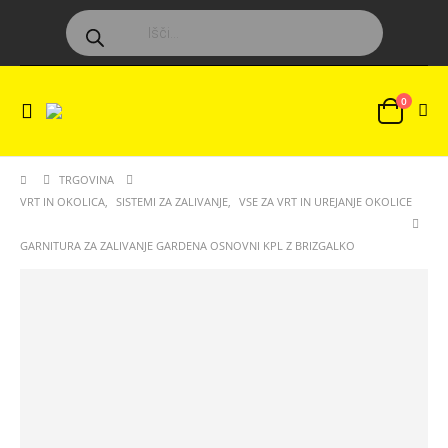
Products
search
0
TRGOVINA
VRT IN OKOLICA
,
SISTEMI ZA ZALIVANJE
,
VSE ZA VRT IN UREJANJE OKOLICE
GARNITURA ZA ZALIVANJE GARDENA OSNOVNI KPL Z BRIZGALKO