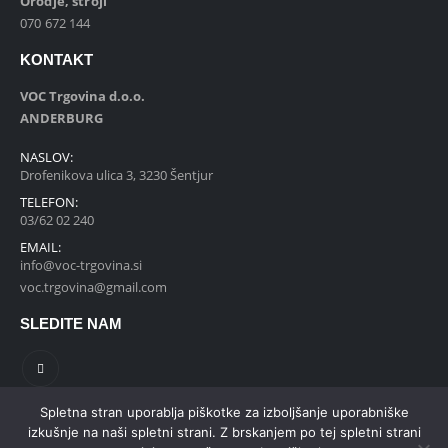
Orodje, stroji
070 672 144
KONTAKT
VOC Trgovina d.o.o.
ANDERBURG
NASLOV:
Drofenikova ulica 3, 3230 Šentjur
TELEFON:
03/62 02 240
EMAIL:
info@voc-trgovina.si
voc.trgovina@gmail.com
SLEDITE NAM
Spletna stran uporablja piškotke za izboljšanje uporabniške
izkušnje na naši spletni strani. Z brskanjem po tej spletni strani