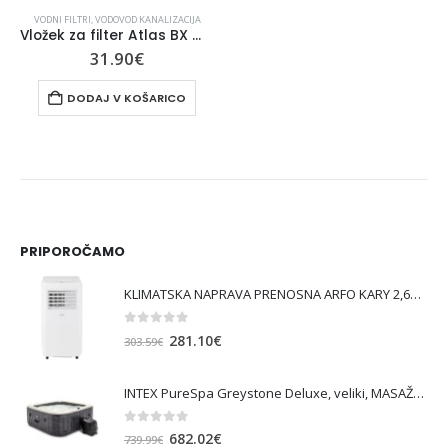
VODNI FILTRI
,
VODOVOD KANALIZACIJA
Vložek za filter Atlas BX mehčalec – 10″ SENIOR TS 87
31.90
€
DODAJ V KOŠARICO
PRIPOROČAMO
KLIMATSKA NAPRAVA PRENOSNA ARFO KARY 2,6KW
0
out of 5
Izvirna
Trenutna
281.10
€
303.59
€
cena
cena
je
je:
INTEX PureSpa Greystone Deluxe, veliki, MASAŽNI BAZEN SQUARE ZA 6 OSEB
bila:
281.10€.
303.59€.
0
out of 5
Izvirna
Trenutna
682.02
€
739.99
€