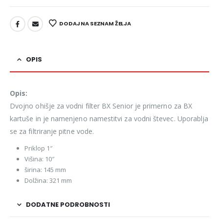
DODAJ NA SEZNAM ŽELJA
OPIS
Opis:
Dvojno ohišje za vodni filter BX Senior je primerno za BX
kartuše in je namenjeno namestitvi za vodni števec. Uporablja
se za filtriranje pitne vode.
Priklop 1″
Višina: 10″
širina: 145 mm
Dolžina: 321 mm
DODATNE PODROBNOSTI