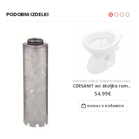
PODOBNI IZDELKI
SANITARNI IZDELKI
,
VODOVOD KANALIZACIJA
,
WC 
CERSANIT wc školjka roma new R10 baltik K07-015-EX3
54.99
€
IZACIJA
DODAJ V KOŠARICO