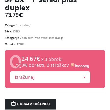
duplex
73.79
€
Zaloga:
1 na zalogi
Šifra:
17483
Kategoriji:
Vodni filtri
,
Vodovod kanalizacija
Oznaka:
17483
24.67€
x 3 obroki
0% obresti, 0 stroškov
Izračunaj
DODAJ V KOŠARICO