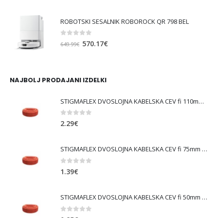
cena
cena
je
je:
ROBOTSKI SESALNIK ROBOROCK QR 798 BEL
bila:
682.02€.
739.99€.
0
out of 5
Izvirna
Trenutna
570.17
€
649.99
€
cena
cena
je
je:
bila:
570.17€.
NAJBOLJ PRODAJANI IZDELKI
649.99€.
STIGMAFLEX DVOSLOJNA KABELSKA CEV fi 110mm , kolut 50 m, cena za tekoči meter
0
out of 5
2.29
€
STIGMAFLEX DVOSLOJNA KABELSKA CEV fi 75mm , kolut 50 m, cena za tekoči meter
0
out of 5
1.39
€
STIGMAFLEX DVOSLOJNA KABELSKA CEV fi 50mm , kolut 50 m, cena za tekoči meter
0
out of 5