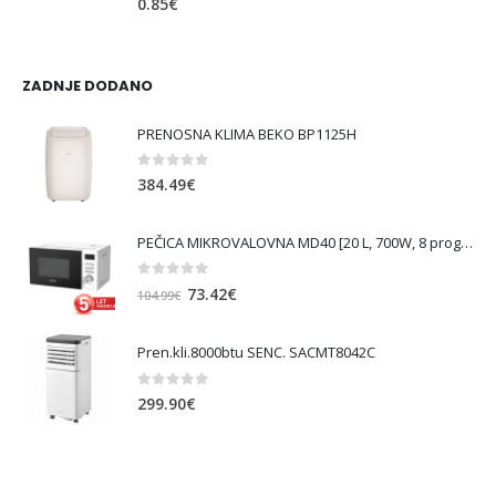
0.85
€
ZADNJE DODANO
PRENOSNA KLIMA BEKO BP1125H
0
out of 5
384.49
€
PEČICA MIKROVALOVNA MD40 [20 L, 700W, 8 prog., bela ]
0
out of 5
Izvirna
Trenutna
73.42
€
104.99
€
cena
cena
je
je:
Pren.kli.8000btu SENC. SACMT8042C
bila:
73.42€.
104.99€.
0
out of 5
299.90
€