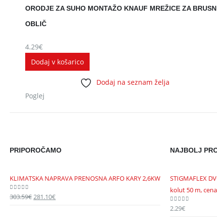
ORODJE ZA SUHO MONTAŽO KNAUF MREŽICE ZA BRUSN
OBLIČ
4.29
€
Dodaj v košarico
Dodaj na seznam želja
Poglej
PRIPOROČAMO
NAJBOLJ PRO
KLIMATSKA NAPRAVA PRENOSNA ARFO KARY 2,6KW
STIGMAFLEX DV
kolut 50 m, cena
303.59
€
Izvirna
281.10
€
Trenutna
0
out of 5
cena
cena
2.29
€
0
out of 5