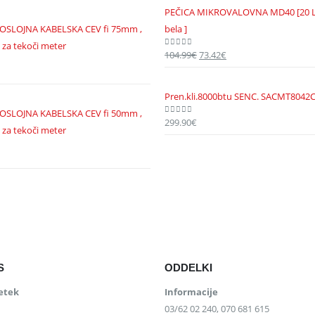
PEČICA MIKROVALOVNA MD40 [20 L, 
OSLOJNA KABELSKA CEV fi 75mm ,
bela ]
 za tekoči meter
104.99
€
Izvirna
73.42
€
Trenutna
0
out of 5
cena
cena
je
je:
Pren.kli.8000btu SENC. SACMT8042
bila:
73.42€.
OSLOJNA KABELSKA CEV fi 50mm ,
104.99€.
299.90
€
0
out of 5
 za tekoči meter
S
ODDELKI
etek
Informacije
03/62 02 240, 070 681 615