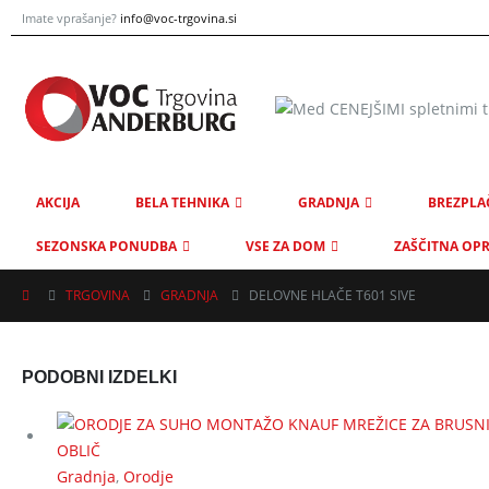
Imate vprašanje?
info@voc-trgovina.si
AKCIJA
BELA TEHNIKA
GRADNJA
BREZPLA
SEZONSKA PONUDBA
VSE ZA DOM
ZAŠČITNA OP
TRGOVINA
GRADNJA
DELOVNE HLAČE T601 SIVE
PODOBNI IZDELKI
Gradnja
,
Orodje