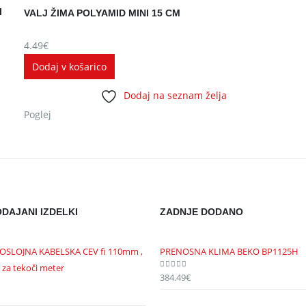
I
VALJ ŽIMA POLYAMID MINI 15 CM
4.49
€
Dodaj v košarico
Dodaj na seznam želja
Poglej
DAJANI IZDELKI
ZADNJE DODANO
OSLOJNA KABELSKA CEV fi 110mm ,
PRENOSNA KLIMA BEKO BP1125H
 za tekoči meter
384.49
€
0
out of 5