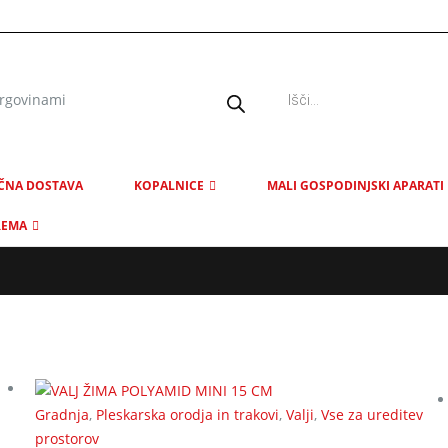
Products
search
ČNA DOSTAVA
KOPALNICE
MALI GOSPODINJSKI APARATI
REMA
Gradnja
,
Pleskarska orodja in trakovi
,
Valji
,
Vse za ureditev
prostorov