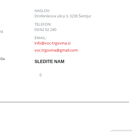
NASLOV:
Drofenikova ulica 3, 3230 Šentjur
TELEFON:
03/62 02 240
24
EMAIL:
info@voc-trgovina.si
voc.trgovina@gmail.com
ila
SLEDITE NAM