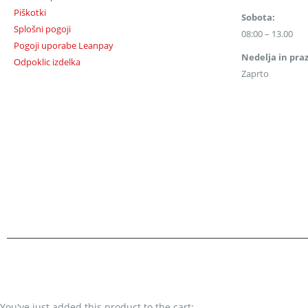
Piškotki
Sobota:
Splošni pogoji
08:00 – 13.00
Pogoji uporabe Leanpay
Nedelja in praz
Odpoklic izdelka
Zaprto
You've just added this product to the cart: