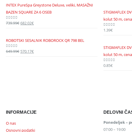
je
je:
INTEX PureSpa Greystone Deluxe, veliki, MASAŽNI
bila:
281.10€.
BAZEN SQUARE ZA 6 OSEB
STIGMAFLEX DV
303.59€.
kolut 50 m, cena
739.99
€
Izvirna
682.02
€
Trenutna
0
out of 5
cena
cena
1.39
€
0
out of 5
je
je:
ROBOTSKI SESALNIK ROBOROCK QR 798 BEL
bila:
682.02€.
STIGMAFLEX DV
739.99€.
649.99
€
Izvirna
570.17
€
Trenutna
0
out of 5
kolut 50 m, cena
cena
cena
je
je:
0.85
€
0
out of 5
bila:
570.17€.
649.99€.
INFORMACIJE
DELOVNI ČA
Ponedeljek – p
O nas
07:00 – 19:00
Osnovni podatki