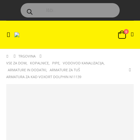
Products
search
0
TRGOVINA
VSE ZA DOM
,
KOPALNICE
,
PIPE
,
VODOVOD KANALIZACIJA
,
ARMATURE IN DODATKI
,
ARMATURE ZA TUŠ
ARMATURA ZA KAD VOXORT DOLPHIN N11139