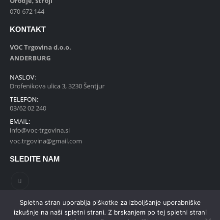
Orodje, stroji
070 672 144
KONTAKT
VOC Trgovina d.o.o.
ANDERBURG
NASLOV:
Drofenikova ulica 3, 3230 Šentjur
TELEFON:
03/62 02 240
EMAIL:
info@voc-trgovina.si
voc.trgovina@gmail.com
SLEDITE NAM
Spletna stran uporablja piškotke za izboljšanje uporabniške
izkušnje na naši spletni strani. Z brskanjem po tej spletni strani