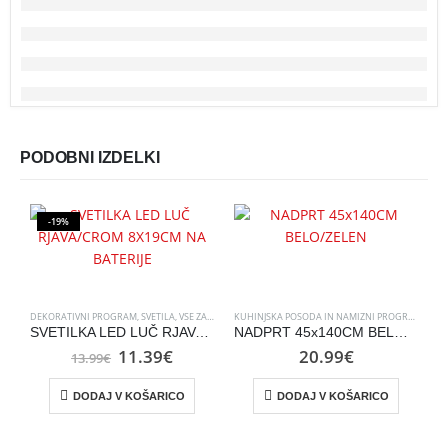
PODOBNI IZDELKI
-19%
DEKORATIVNI PROGRAM
,
SVETILA
,
VSE ZA DOM
KUHINJSKA POSODA IN NAMIZNI PROGRAM
,
VSE 
SVETILKA LED LUČ RJAVA/CROM 8X19CM NA BATERIJE
NADPRT 45x140CM BELO/ZELEN
Izvirna
Trenutna
11.39
€
20.99
€
13.99
€
cena
cena
je
je:
DODAJ V KOŠARICO
DODAJ V KOŠARICO
bila:
11.39€.
13.99€.