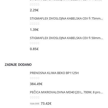
0
out of 5
2.29
€
STIGMAFLEX DVOSLOJNA KABELSKA CEV fi 75mm , kolut 50 m, cena za tekoči meter
0
out of 5
1.39
€
STIGMAFLEX DVOSLOJNA KABELSKA CEV fi 50mm , kolut 50 m, cena za tekoči meter
0
out of 5
0.85
€
ZADNJE DODANO
PRENOSNA KLIMA BEKO BP1125H
0
out of 5
384.49
€
PEČICA MIKROVALOVNA MD40 [20 L, 700W, 8 prog., bela ]
0
out of 5
Izvirna
Trenutna
73.42
€
104.99
€