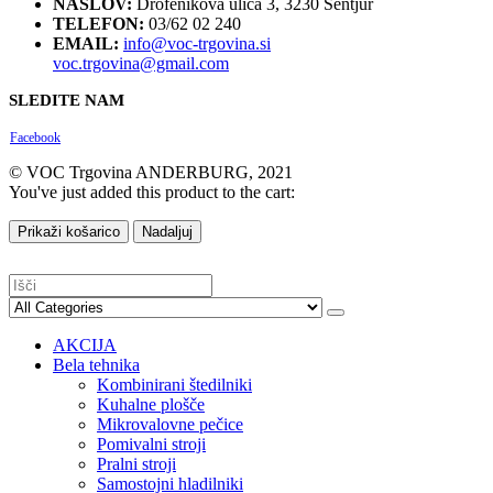
NASLOV:
Drofenikova ulica 3, 3230 Šentjur
TELEFON:
03/62 02 240
EMAIL:
info@voc-trgovina.si
voc.trgovina@gmail.com
SLEDITE NAM
Facebook
© VOC Trgovina ANDERBURG, 2021
You've just added this product to the cart:
Prikaži košarico
Nadaljuj
AKCIJA
Bela tehnika
Kombinirani štedilniki
Kuhalne plošče
Mikrovalovne pečice
Pomivalni stroji
Pralni stroji
Samostojni hladilniki