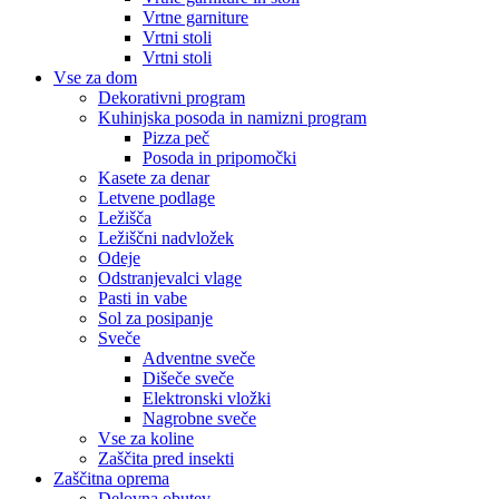
Vrtne garniture
Vrtni stoli
Vrtni stoli
Vse za dom
Dekorativni program
Kuhinjska posoda in namizni program
Pizza peč
Posoda in pripomočki
Kasete za denar
Letvene podlage
Ležišča
Ležiščni nadvložek
Odeje
Odstranjevalci vlage
Pasti in vabe
Sol za posipanje
Sveče
Adventne sveče
Dišeče sveče
Elektronski vložki
Nagrobne sveče
Vse za koline
Zaščita pred insekti
Zaščitna oprema
Delovna obutev