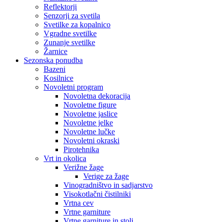
Reflektorji
Senzorji za svetila
Svetilke za kopalnico
Vgradne svetilke
Zunanje svetilke
Žarnice
Sezonska ponudba
Bazeni
Kosilnice
Novoletni program
Novoletna dekoracija
Novoletne figure
Novoletne jaslice
Novoletne jelke
Novoletne lučke
Novoletni okraski
Pirotehnika
Vrt in okolica
Verižne žage
Verige za žage
Vinogradništvo in sadjarstvo
Visokotlačni čistilniki
Vrtna cev
Vrtne garniture
Vrtne garniture in stoli