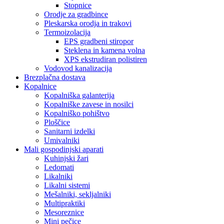
Stopnice
Orodje za gradbince
Pleskarska orodja in trakovi
Termoizolacija
EPS gradbeni stiropor
Steklena in kamena volna
XPS ekstrudiran polistiren
Vodovod kanalizacija
Brezplačna dostava
Kopalnice
Kopalniška galanterija
Kopalniške zavese in nosilci
Kopalniško pohištvo
Ploščice
Sanitarni izdelki
Umivalniki
Mali gospodinjski aparati
Kuhinjski žari
Ledomati
Likalniki
Likalni sistemi
Mešalniki, sekljalniki
Multipraktiki
Mesoreznice
Mini pečice