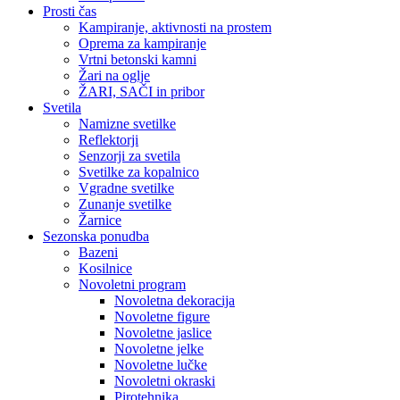
Prosti čas
Kampiranje, aktivnosti na prostem
Oprema za kampiranje
Vrtni betonski kamni
Žari na oglje
ŽARI, SAČI in pribor
Svetila
Namizne svetilke
Reflektorji
Senzorji za svetila
Svetilke za kopalnico
Vgradne svetilke
Zunanje svetilke
Žarnice
Sezonska ponudba
Bazeni
Kosilnice
Novoletni program
Novoletna dekoracija
Novoletne figure
Novoletne jaslice
Novoletne jelke
Novoletne lučke
Novoletni okraski
Pirotehnika