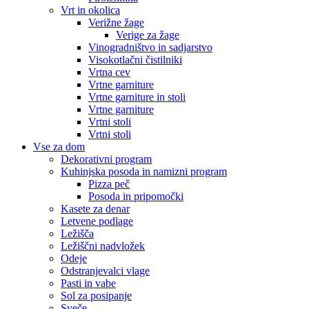
Vrt in okolica
Verižne žage
Verige za žage
Vinogradništvo in sadjarstvo
Visokotlačni čistilniki
Vrtna cev
Vrtne garniture
Vrtne garniture in stoli
Vrtne garniture
Vrtni stoli
Vrtni stoli
Vse za dom
Dekorativni program
Kuhinjska posoda in namizni program
Pizza peč
Posoda in pripomočki
Kasete za denar
Letvene podlage
Ležišča
Ležiščni nadvložek
Odeje
Odstranjevalci vlage
Pasti in vabe
Sol za posipanje
Sveče