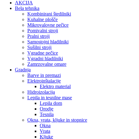
AKCIJA
Bela tehnika
Kombinirani štedilniki
Kuhalne plošče
Mikrovalovne pečice
Pomivalni stroji
Pralni stroji
Samostojni hladilniki
Sušilni stroji
Vgradne pečice
Vgradni hladilniki
Zamrzovalne omare
Gradnja
Barve in premazi
Elektroinštalacije
Elektro material
Hidroizolacija
Lepila in tesnilne mase
Lepila dom
Orodje
Tesnila
Okna, vrata, kljuke in stopnice
Okna
Vrata
Kljuke