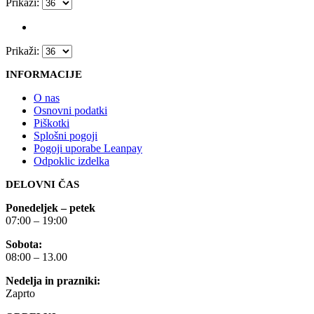
Prikaži:
Prikaži:
INFORMACIJE
O nas
Osnovni podatki
Piškotki
Splošni pogoji
Pogoji uporabe Leanpay
Odpoklic izdelka
DELOVNI ČAS
Ponedeljek – petek
07:00 – 19:00
Sobota:
08:00 – 13.00
Nedelja in prazniki:
Zaprto