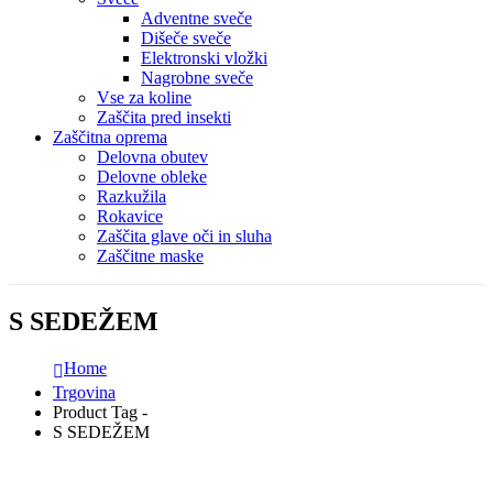
Adventne sveče
Dišeče sveče
Elektronski vložki
Nagrobne sveče
Vse za koline
Zaščita pred insekti
Zaščitna oprema
Delovna obutev
Delovne obleke
Razkužila
Rokavice
Zaščita glave oči in sluha
Zaščitne maske
S SEDEŽEM
Home
Trgovina
Product Tag -
S SEDEŽEM