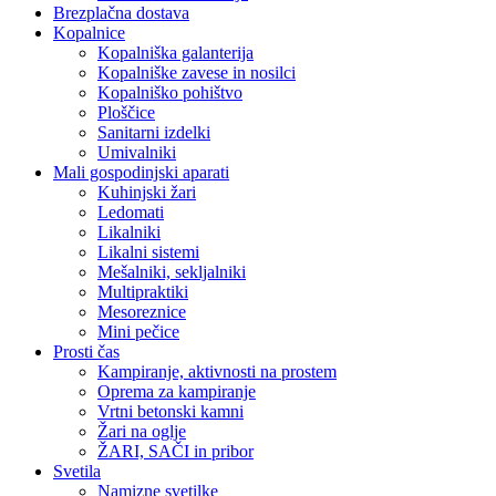
Brezplačna dostava
Kopalnice
Kopalniška galanterija
Kopalniške zavese in nosilci
Kopalniško pohištvo
Ploščice
Sanitarni izdelki
Umivalniki
Mali gospodinjski aparati
Kuhinjski žari
Ledomati
Likalniki
Likalni sistemi
Mešalniki, sekljalniki
Multipraktiki
Mesoreznice
Mini pečice
Prosti čas
Kampiranje, aktivnosti na prostem
Oprema za kampiranje
Vrtni betonski kamni
Žari na oglje
ŽARI, SAČI in pribor
Svetila
Namizne svetilke