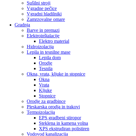
Sušilni stroji
Vgradne pečice
Vgradni hladilniki
Zamrzovalne omare
Gradnja
Barve in premazi
Elektroinštalacije
Elektro material
Hidroizolacija
Lepila in tesnilne mase
Lepila dom
Orodje
Tesnila
Okna, vrata, kljuke in stopnice
Okna
Vrata
Kljuke
Stopnice
Orodje za gradbince
Pleskarska orodja in trakovi
Termoizolacija
EPS gradbeni stiropor
Steklena in kamena volna
XPS ekstrudiran polistiren
Vodovod kanalizacija