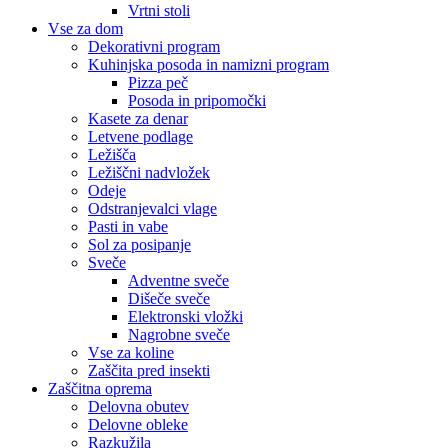
Vrtni stoli
Vse za dom
Dekorativni program
Kuhinjska posoda in namizni program
Pizza peč
Posoda in pripomočki
Kasete za denar
Letvene podlage
Ležišča
Ležiščni nadvložek
Odeje
Odstranjevalci vlage
Pasti in vabe
Sol za posipanje
Sveče
Adventne sveče
Dišeče sveče
Elektronski vložki
Nagrobne sveče
Vse za koline
Zaščita pred insekti
Zaščitna oprema
Delovna obutev
Delovne obleke
Razkužila