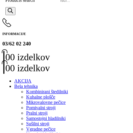
Products search
INFORMACIJE
03/62 02 240
0
0 izdelkov
0
0 izdelkov
AKCIJA
Bela tehnika
Kombinirani štedilniki
Kuhalne plošče
Mikrovalovne pečice
Pomivalni stroji
Pralni stroji
Samostojni hladilniki
Sušilni stroji
Vgradne pečice