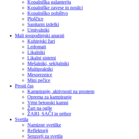
Kopalniška galanterija
Kopalniške zavese in nosilci
Kopalniško pohištvo
Ploščice
Sanitarni izdelki
Umivalniki
Mali gospodinjski aparati
Kuhinjski žari
Ledomati
Likalniki
Likalni sistemi
Mešalniki, sekljalniki
Multipraktiki
Mesoreznice
Mini pečice
Prosti čas
Kampiranje, aktivnosti na prostem
Oprema za kampiranje
Vrtni betonski kamni
Žari na oglje
ŽARI, SAČI in pribor
Svetila
Namizne svetilke
Reflektorji
Senzorji za svetila