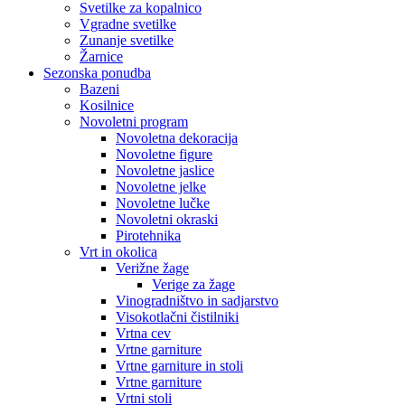
Svetilke za kopalnico
Vgradne svetilke
Zunanje svetilke
Žarnice
Sezonska ponudba
Bazeni
Kosilnice
Novoletni program
Novoletna dekoracija
Novoletne figure
Novoletne jaslice
Novoletne jelke
Novoletne lučke
Novoletni okraski
Pirotehnika
Vrt in okolica
Verižne žage
Verige za žage
Vinogradništvo in sadjarstvo
Visokotlačni čistilniki
Vrtna cev
Vrtne garniture
Vrtne garniture in stoli
Vrtne garniture
Vrtni stoli