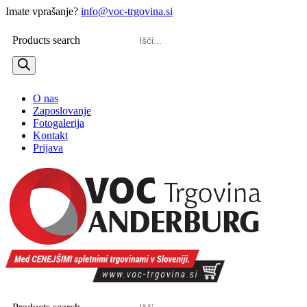
Imate vprašanje?
info@voc-trgovina.si
Products search
O nas
Zaposlovanje
Fotogalerija
Kontakt
Prijava