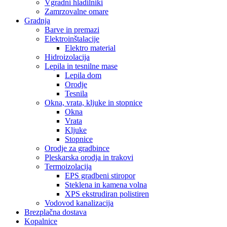
Vgradni hladilniki
Zamrzovalne omare
Gradnja
Barve in premazi
Elektroinštalacije
Elektro material
Hidroizolacija
Lepila in tesnilne mase
Lepila dom
Orodje
Tesnila
Okna, vrata, kljuke in stopnice
Okna
Vrata
Kljuke
Stopnice
Orodje za gradbince
Pleskarska orodja in trakovi
Termoizolacija
EPS gradbeni stiropor
Steklena in kamena volna
XPS ekstrudiran polistiren
Vodovod kanalizacija
Brezplačna dostava
Kopalnice