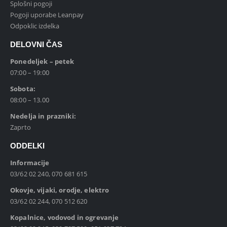
Splošni pogoji
Pogoji uporabe Leanpay
Odpoklic izdelka
DELOVNI ČAS
Ponedeljek – petek
07:00 – 19:00
Sobota:
08:00 – 13.00
Nedelja in prazniki:
Zaprto
ODDELKI
Informacije
03/62 02 240, 070 681 615
Okovje, vijaki, orodje, elektro
03/62 02 244, 070 512 620
Kopalnice, vodovod in ogrevanje