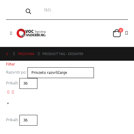
0
TRGOVINA
PRODUCT TAG -
DODATEK
Filter
Razvrsti po:
Prikaži:
Prikaži: