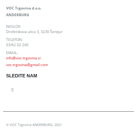
VOC Trgovina d.o.o.
ANDERBURG
NASLOV:
Drofenikova ulica 3, 3230 Šentjur
TELEFON:
03/62 02 240
EMAIL:
info@voc-trgovina.si
voc.trgovina@gmail.com
SLEDITE NAM
© VOC Trgovina ANDERBURG, 2021