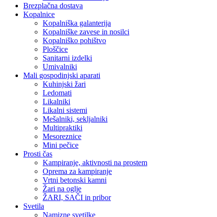
Brezplačna dostava
Kopalnice
Kopalniška galanterija
Kopalniške zavese in nosilci
Kopalniško pohištvo
Ploščice
Sanitarni izdelki
Umivalniki
Mali gospodinjski aparati
Kuhinjski žari
Ledomati
Likalniki
Likalni sistemi
Mešalniki, sekljalniki
Multipraktiki
Mesoreznice
Mini pečice
Prosti čas
Kampiranje, aktivnosti na prostem
Oprema za kampiranje
Vrtni betonski kamni
Žari na oglje
ŽARI, SAČI in pribor
Svetila
Namizne svetilke