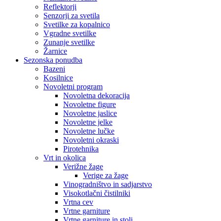
Reflektorji
Senzorji za svetila
Svetilke za kopalnico
Vgradne svetilke
Zunanje svetilke
Žarnice
Sezonska ponudba
Bazeni
Kosilnice
Novoletni program
Novoletna dekoracija
Novoletne figure
Novoletne jaslice
Novoletne jelke
Novoletne lučke
Novoletni okraski
Pirotehnika
Vrt in okolica
Verižne žage
Verige za žage
Vinogradništvo in sadjarstvo
Visokotlačni čistilniki
Vrtna cev
Vrtne garniture
Vrtne garniture in stoli