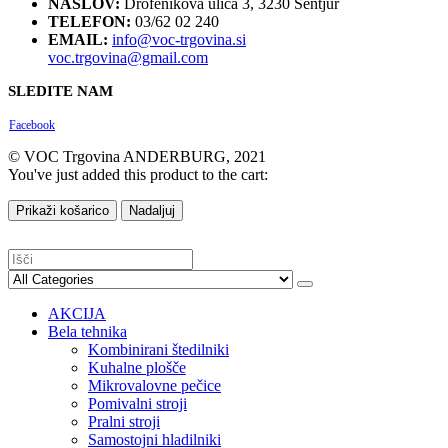
NASLOV:
Drofenikova ulica 3, 3230 Šentjur
TELEFON:
03/62 02 240
EMAIL:
info@voc-trgovina.si
voc.trgovina@gmail.com
SLEDITE NAM
Facebook
© VOC Trgovina ANDERBURG, 2021
You've just added this product to the cart:
Prikaži košarico
Nadaljuj
AKCIJA
Bela tehnika
Kombinirani štedilniki
Kuhalne plošče
Mikrovalovne pečice
Pomivalni stroji
Pralni stroji
Samostojni hladilniki