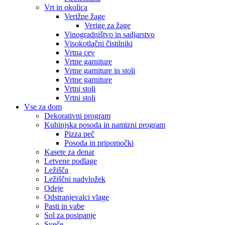
Vrt in okolica
Verižne žage
Verige za žage
Vinogradništvo in sadjarstvo
Visokotlačni čistilniki
Vrtna cev
Vrtne garniture
Vrtne garniture in stoli
Vrtne garniture
Vrtni stoli
Vrtni stoli
Vse za dom
Dekorativni program
Kuhinjska posoda in namizni program
Pizza peč
Posoda in pripomočki
Kasete za denar
Letvene podlage
Ležišča
Ležiščni nadvložek
Odeje
Odstranjevalci vlage
Pasti in vabe
Sol za posipanje
Sveče