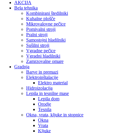
AKCIJA
Bela tehnika
Kombinirani štedilniki
Kuhalne plošče
Mikrovalovne pečice
Pomivalni stroji
Pralni stroji
Samostojni hladilniki
Sušilni stroji
Vgradne pečice
Vgradni hladilniki
Zamrzovalne omare
Gradnja
Barve in premazi
Elektroinštalacije
Elektro material
Hidroizolacija
Lepila in tesnilne mase
Lepila dom
Orodje
Tesnila
Okna, vrata, kljuke in stopnice
Okna
Vrata
Kljuke