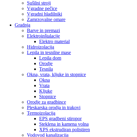
Sušilni stroji
Vgradne pečice
Vgradni hladilniki
Zamrzovalne omare
Gradnja
Barve in premazi
Elektroinštalacije
Elektro material
Hidroizolacija
Lepila in tesnilne mase
Lepila dom
Orodje
Tesnila
Okna, vrata, kljuke in stopnice
Okna
Vrata
Kljuke
Stopnice
Orodje za gradbince
Pleskarska orodja in trakovi
Termoizolacija
EPS gradbeni stiropor
Steklena in kamena volna
XPS ekstrudiran polistiren
Vodovod kanalizacija