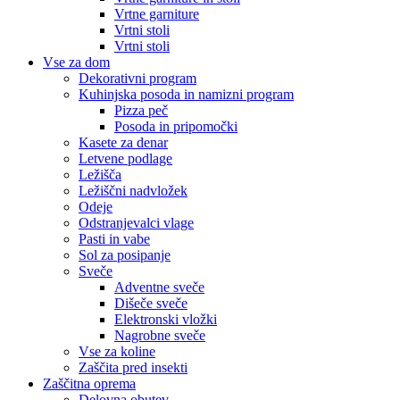
Vrtne garniture
Vrtni stoli
Vrtni stoli
Vse za dom
Dekorativni program
Kuhinjska posoda in namizni program
Pizza peč
Posoda in pripomočki
Kasete za denar
Letvene podlage
Ležišča
Ležiščni nadvložek
Odeje
Odstranjevalci vlage
Pasti in vabe
Sol za posipanje
Sveče
Adventne sveče
Dišeče sveče
Elektronski vložki
Nagrobne sveče
Vse za koline
Zaščita pred insekti
Zaščitna oprema
Delovna obutev