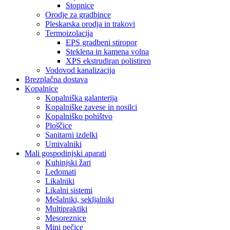
Stopnice
Orodje za gradbince
Pleskarska orodja in trakovi
Termoizolacija
EPS gradbeni stiropor
Steklena in kamena volna
XPS ekstrudiran polistiren
Vodovod kanalizacija
Brezplačna dostava
Kopalnice
Kopalniška galanterija
Kopalniške zavese in nosilci
Kopalniško pohištvo
Ploščice
Sanitarni izdelki
Umivalniki
Mali gospodinjski aparati
Kuhinjski žari
Ledomati
Likalniki
Likalni sistemi
Mešalniki, sekljalniki
Multipraktiki
Mesoreznice
Mini pečice