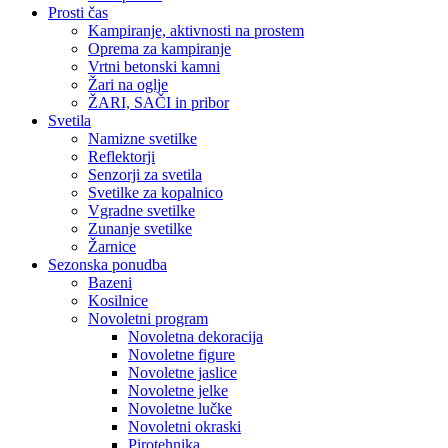
Prosti čas
Kampiranje, aktivnosti na prostem
Oprema za kampiranje
Vrtni betonski kamni
Žari na oglje
ŽARI, SAČI in pribor
Svetila
Namizne svetilke
Reflektorji
Senzorji za svetila
Svetilke za kopalnico
Vgradne svetilke
Zunanje svetilke
Žarnice
Sezonska ponudba
Bazeni
Kosilnice
Novoletni program
Novoletna dekoracija
Novoletne figure
Novoletne jaslice
Novoletne jelke
Novoletne lučke
Novoletni okraski
Pirotehnika