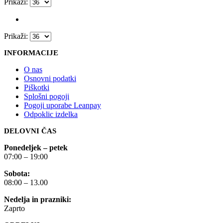
Prikaži:
Prikaži:
INFORMACIJE
O nas
Osnovni podatki
Piškotki
Splošni pogoji
Pogoji uporabe Leanpay
Odpoklic izdelka
DELOVNI ČAS
Ponedeljek – petek
07:00 – 19:00
Sobota:
08:00 – 13.00
Nedelja in prazniki:
Zaprto