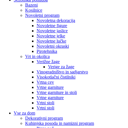
Bazeni
Kosilnice
Novoletni program
Novoletna dekoracija
Novoletne figure
Novoletne jaslice
Novoletne jelke
Novoletne lučke
Novoletni okraski
Pirotehnika
Vrt in okolica
Verižne žage
Verige za žage
Vinogradništvo in sadjarstvo
Visokotlačni čistilniki
Vrtna cev
Vrtne garniture
Vrtne garniture in stoli
Vrtne garniture
Vrtni stoli
Vrtni stoli
Vse za dom
Dekorativni program
Kuhinjska posoda in namizni program