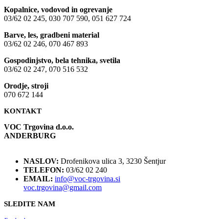
Kopalnice, vodovod in ogrevanje
03/62 02 245, 030 707 590, 051 627 724
Barve, les, gradbeni material
03/62 02 246, 070 467 893
Gospodinjstvo, bela tehnika, svetila
03/62 02 247, 070 516 532
Orodje, stroji
070 672 144
KONTAKT
VOC Trgovina d.o.o.
ANDERBURG
NASLOV:
Drofenikova ulica 3, 3230 Šentjur
TELEFON:
03/62 02 240
EMAIL:
info@voc-trgovina.si
voc.trgovina@gmail.com
SLEDITE NAM
NIK