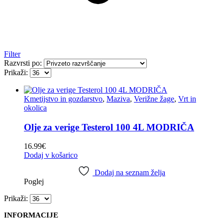
Filter
Razvrsti po:
Prikaži:
Kmetijstvo in gozdarstvo
,
Maziva
,
Verižne žage
,
Vrt in
okolica
Olje za verige Testerol 100 4L MODRIČA
16.99
€
Dodaj v košarico
Dodaj na seznam želja
Poglej
Prikaži:
INFORMACIJE