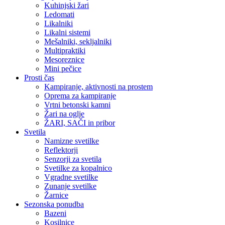
Kuhinjski žari
Ledomati
Likalniki
Likalni sistemi
Mešalniki, sekljalniki
Multipraktiki
Mesoreznice
Mini pečice
Prosti čas
Kampiranje, aktivnosti na prostem
Oprema za kampiranje
Vrtni betonski kamni
Žari na oglje
ŽARI, SAČI in pribor
Svetila
Namizne svetilke
Reflektorji
Senzorji za svetila
Svetilke za kopalnico
Vgradne svetilke
Zunanje svetilke
Žarnice
Sezonska ponudba
Bazeni
Kosilnice