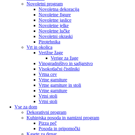
Novoletni program
Novoletna dekoracija
Novoletne figure
Novoletne jaslice
Novoletne jelke
Novoletne lučke
Novoletni okraski
Pirotehnika
Vrt in okolica
Verižne žage
Verige za žage
Vinogradništvo in sadjarstvo
Visokotlačni čistilniki
Vrtna cev
Vrtne garniture
Vrtne garniture in stoli
Vrtne garniture
Vrtni stoli
Vrtni stoli
Vse za dom
Dekorativni program
Kuhinjska posoda in namizni program
Pizza peč
Posoda in pripomočki
Kasete za denar