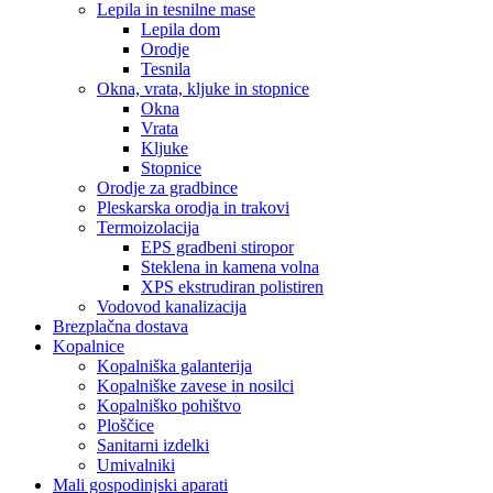
Lepila in tesnilne mase
Lepila dom
Orodje
Tesnila
Okna, vrata, kljuke in stopnice
Okna
Vrata
Kljuke
Stopnice
Orodje za gradbince
Pleskarska orodja in trakovi
Termoizolacija
EPS gradbeni stiropor
Steklena in kamena volna
XPS ekstrudiran polistiren
Vodovod kanalizacija
Brezplačna dostava
Kopalnice
Kopalniška galanterija
Kopalniške zavese in nosilci
Kopalniško pohištvo
Ploščice
Sanitarni izdelki
Umivalniki
Mali gospodinjski aparati