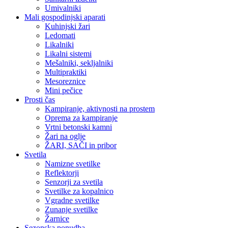
Umivalniki
Mali gospodinjski aparati
Kuhinjski žari
Ledomati
Likalniki
Likalni sistemi
Mešalniki, sekljalniki
Multipraktiki
Mesoreznice
Mini pečice
Prosti čas
Kampiranje, aktivnosti na prostem
Oprema za kampiranje
Vrtni betonski kamni
Žari na oglje
ŽARI, SAČI in pribor
Svetila
Namizne svetilke
Reflektorji
Senzorji za svetila
Svetilke za kopalnico
Vgradne svetilke
Zunanje svetilke
Žarnice
Sezonska ponudba