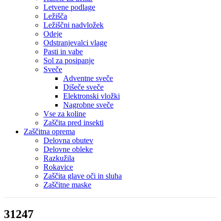
Letvene podlage
Ležišča
Ležiščni nadvložek
Odeje
Odstranjevalci vlage
Pasti in vabe
Sol za posipanje
Sveče
Adventne sveče
Dišeče sveče
Elektronski vložki
Nagrobne sveče
Vse za koline
Zaščita pred insekti
Zaščitna oprema
Delovna obutev
Delovne obleke
Razkužila
Rokavice
Zaščita glave oči in sluha
Zaščitne maske
31247