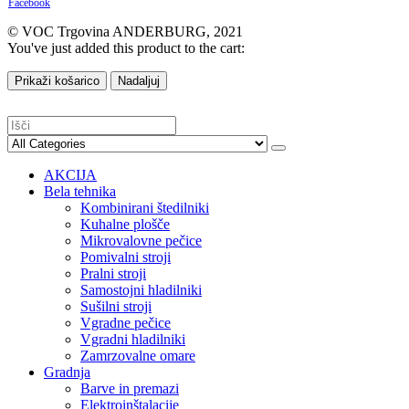
Facebook
© VOC Trgovina ANDERBURG, 2021
You've just added this product to the cart:
Prikaži košarico
Nadaljuj
AKCIJA
Bela tehnika
Kombinirani štedilniki
Kuhalne plošče
Mikrovalovne pečice
Pomivalni stroji
Pralni stroji
Samostojni hladilniki
Sušilni stroji
Vgradne pečice
Vgradni hladilniki
Zamrzovalne omare
Gradnja
Barve in premazi
Elektroinštalacije