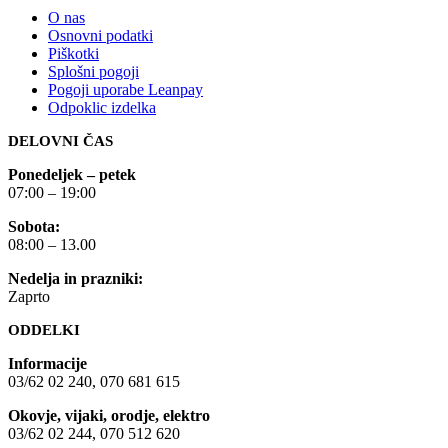
O nas
Osnovni podatki
Piškotki
Splošni pogoji
Pogoji uporabe Leanpay
Odpoklic izdelka
DELOVNI ČAS
Ponedeljek – petek
07:00 – 19:00
Sobota:
08:00 – 13.00
Nedelja in prazniki:
Zaprto
ODDELKI
Informacije
03/62 02 240, 070 681 615
Okovje, vijaki, orodje, elektro
03/62 02 244, 070 512 620