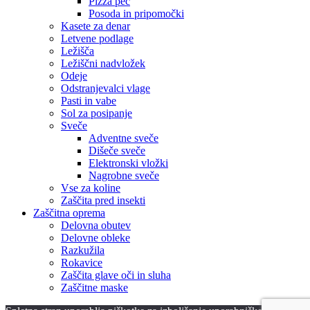
Pizza peč
Posoda in pripomočki
Kasete za denar
Letvene podlage
Ležišča
Ležiščni nadvložek
Odeje
Odstranjevalci vlage
Pasti in vabe
Sol za posipanje
Sveče
Adventne sveče
Dišeče sveče
Elektronski vložki
Nagrobne sveče
Vse za koline
Zaščita pred insekti
Zaščitna oprema
Delovna obutev
Delovne obleke
Razkužila
Rokavice
Zaščita glave oči in sluha
Zaščitne maske