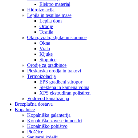
Elektro material
Hidroizolacija
Lepila in tesnilne mase
Lepila dom
Orodje
Tesnila
Okna, vrata, kljuke in stopnice
Okna
Vrata
Kljuke
Stopnice
Orodje za gradbince
Pleskarska orodja in trakovi
Termoizolacija
EPS gradbeni stiropor
Steklena in kamena volna
XPS ekstrudiran polistiren
Vodovod kanalizacija
Brezplačna dostava
Kopalnice
Kopalniška galanterija
Kopalniške zavese in nosilci
Kopalniško pohištvo
Ploščice
Sanitarni izdelki