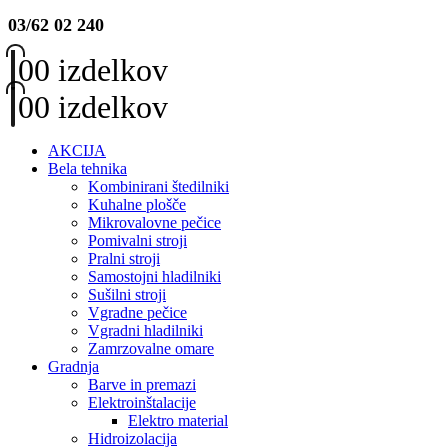
03/62 02 240
0
0 izdelkov
0
0 izdelkov
AKCIJA
Bela tehnika
Kombinirani štedilniki
Kuhalne plošče
Mikrovalovne pečice
Pomivalni stroji
Pralni stroji
Samostojni hladilniki
Sušilni stroji
Vgradne pečice
Vgradni hladilniki
Zamrzovalne omare
Gradnja
Barve in premazi
Elektroinštalacije
Elektro material
Hidroizolacija