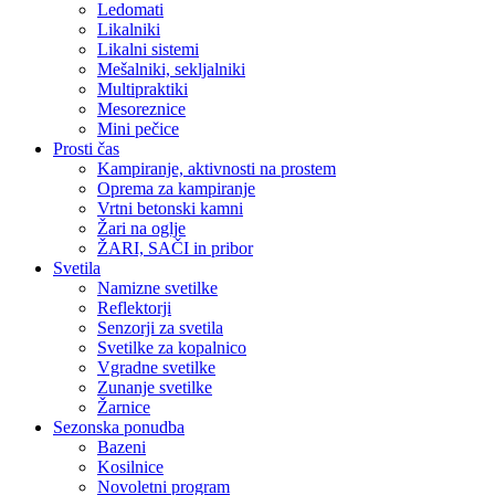
Ledomati
Likalniki
Likalni sistemi
Mešalniki, sekljalniki
Multipraktiki
Mesoreznice
Mini pečice
Prosti čas
Kampiranje, aktivnosti na prostem
Oprema za kampiranje
Vrtni betonski kamni
Žari na oglje
ŽARI, SAČI in pribor
Svetila
Namizne svetilke
Reflektorji
Senzorji za svetila
Svetilke za kopalnico
Vgradne svetilke
Zunanje svetilke
Žarnice
Sezonska ponudba
Bazeni
Kosilnice
Novoletni program