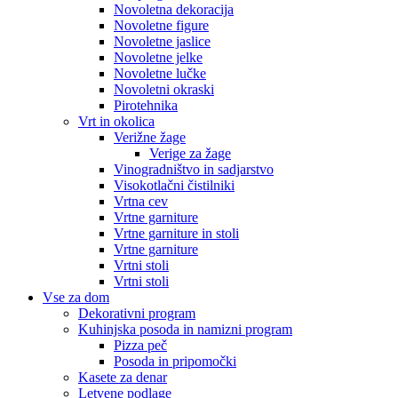
Novoletna dekoracija
Novoletne figure
Novoletne jaslice
Novoletne jelke
Novoletne lučke
Novoletni okraski
Pirotehnika
Vrt in okolica
Verižne žage
Verige za žage
Vinogradništvo in sadjarstvo
Visokotlačni čistilniki
Vrtna cev
Vrtne garniture
Vrtne garniture in stoli
Vrtne garniture
Vrtni stoli
Vrtni stoli
Vse za dom
Dekorativni program
Kuhinjska posoda in namizni program
Pizza peč
Posoda in pripomočki
Kasete za denar
Letvene podlage