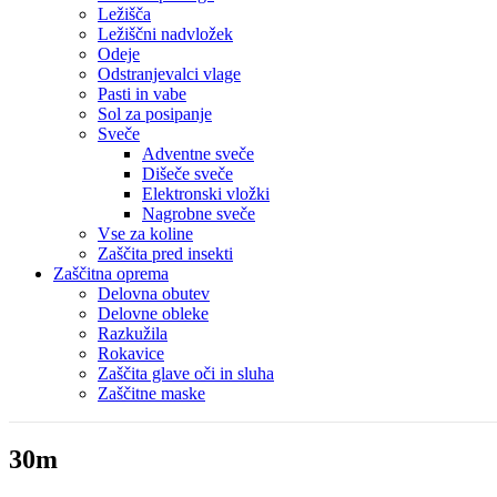
Ležišča
Ležiščni nadvložek
Odeje
Odstranjevalci vlage
Pasti in vabe
Sol za posipanje
Sveče
Adventne sveče
Dišeče sveče
Elektronski vložki
Nagrobne sveče
Vse za koline
Zaščita pred insekti
Zaščitna oprema
Delovna obutev
Delovne obleke
Razkužila
Rokavice
Zaščita glave oči in sluha
Zaščitne maske
30m