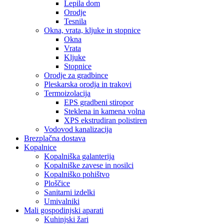
Lepila dom
Orodje
Tesnila
Okna, vrata, kljuke in stopnice
Okna
Vrata
Kljuke
Stopnice
Orodje za gradbince
Pleskarska orodja in trakovi
Termoizolacija
EPS gradbeni stiropor
Steklena in kamena volna
XPS ekstrudiran polistiren
Vodovod kanalizacija
Brezplačna dostava
Kopalnice
Kopalniška galanterija
Kopalniške zavese in nosilci
Kopalniško pohištvo
Ploščice
Sanitarni izdelki
Umivalniki
Mali gospodinjski aparati
Kuhinjski žari