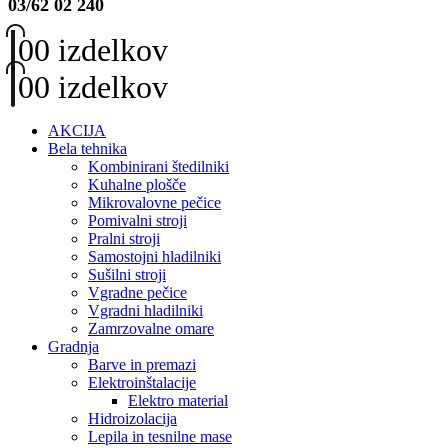
03/62 02 240
0
0 izdelkov
0
0 izdelkov
AKCIJA
Bela tehnika
Kombinirani štedilniki
Kuhalne plošče
Mikrovalovne pečice
Pomivalni stroji
Pralni stroji
Samostojni hladilniki
Sušilni stroji
Vgradne pečice
Vgradni hladilniki
Zamrzovalne omare
Gradnja
Barve in premazi
Elektroinštalacije
Elektro material
Hidroizolacija
Lepila in tesnilne mase