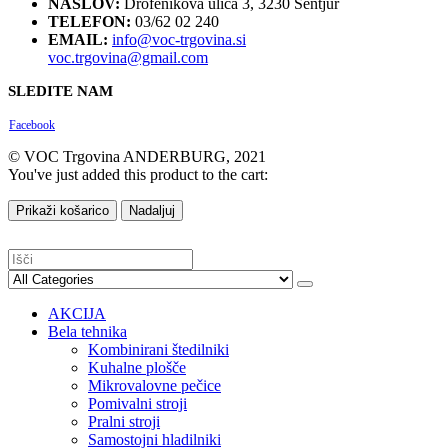
NASLOV:
Drofenikova ulica 3, 3230 Šentjur
TELEFON:
03/62 02 240
EMAIL:
info@voc-trgovina.si
voc.trgovina@gmail.com
SLEDITE NAM
Facebook
© VOC Trgovina ANDERBURG, 2021
You've just added this product to the cart:
Prikaži košarico
Nadaljuj
AKCIJA
Bela tehnika
Kombinirani štedilniki
Kuhalne plošče
Mikrovalovne pečice
Pomivalni stroji
Pralni stroji
Samostojni hladilniki