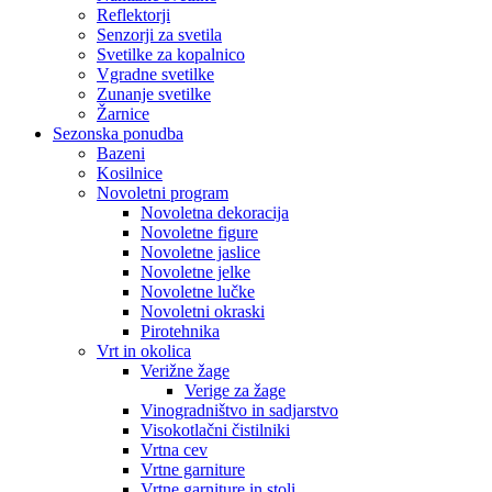
Reflektorji
Senzorji za svetila
Svetilke za kopalnico
Vgradne svetilke
Zunanje svetilke
Žarnice
Sezonska ponudba
Bazeni
Kosilnice
Novoletni program
Novoletna dekoracija
Novoletne figure
Novoletne jaslice
Novoletne jelke
Novoletne lučke
Novoletni okraski
Pirotehnika
Vrt in okolica
Verižne žage
Verige za žage
Vinogradništvo in sadjarstvo
Visokotlačni čistilniki
Vrtna cev
Vrtne garniture
Vrtne garniture in stoli