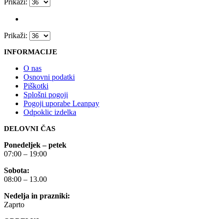
Prikaži:
Prikaži:
INFORMACIJE
O nas
Osnovni podatki
Piškotki
Splošni pogoji
Pogoji uporabe Leanpay
Odpoklic izdelka
DELOVNI ČAS
Ponedeljek – petek
07:00 – 19:00
Sobota:
08:00 – 13.00
Nedelja in prazniki:
Zaprto