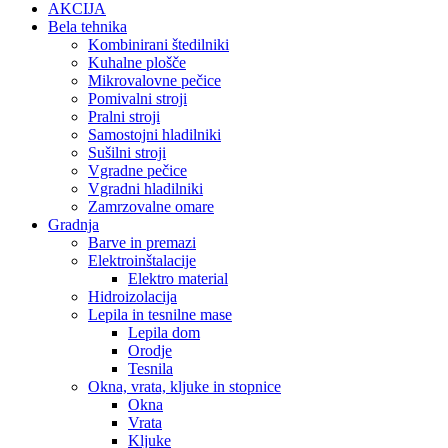
AKCIJA
Bela tehnika
Kombinirani štedilniki
Kuhalne plošče
Mikrovalovne pečice
Pomivalni stroji
Pralni stroji
Samostojni hladilniki
Sušilni stroji
Vgradne pečice
Vgradni hladilniki
Zamrzovalne omare
Gradnja
Barve in premazi
Elektroinštalacije
Elektro material
Hidroizolacija
Lepila in tesnilne mase
Lepila dom
Orodje
Tesnila
Okna, vrata, kljuke in stopnice
Okna
Vrata
Kljuke