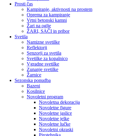
Prosti čas
Kampiranje, aktivnosti na prostem
Oprema za kampiranje
Vrtni betonski kamni
Žari na oglje
ŽARI, SAČI in pribor
Svetila
Namizne svetilke
Reflektorji
Senzorji za svetila
Svetilke za kopalnico
Vgradne svetilke
Zunanje svetilke
Žarnice
Sezonska ponudba
Bazeni
Kosilnice
Novoletni program
Novoletna dekoracija
Novoletne figure
Novoletne jaslice
Novoletne jelke
Novoletne lučke
Novoletni okraski
Pirotehnika