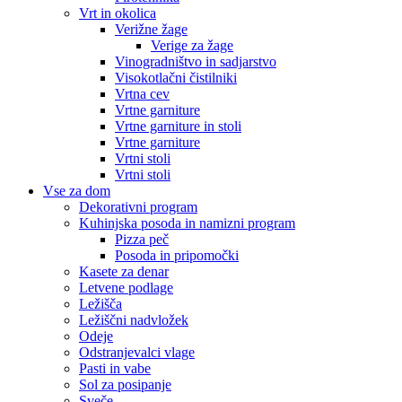
Vrt in okolica
Verižne žage
Verige za žage
Vinogradništvo in sadjarstvo
Visokotlačni čistilniki
Vrtna cev
Vrtne garniture
Vrtne garniture in stoli
Vrtne garniture
Vrtni stoli
Vrtni stoli
Vse za dom
Dekorativni program
Kuhinjska posoda in namizni program
Pizza peč
Posoda in pripomočki
Kasete za denar
Letvene podlage
Ležišča
Ležiščni nadvložek
Odeje
Odstranjevalci vlage
Pasti in vabe
Sol za posipanje
Sveče