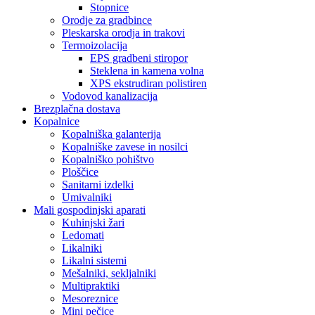
Stopnice
Orodje za gradbince
Pleskarska orodja in trakovi
Termoizolacija
EPS gradbeni stiropor
Steklena in kamena volna
XPS ekstrudiran polistiren
Vodovod kanalizacija
Brezplačna dostava
Kopalnice
Kopalniška galanterija
Kopalniške zavese in nosilci
Kopalniško pohištvo
Ploščice
Sanitarni izdelki
Umivalniki
Mali gospodinjski aparati
Kuhinjski žari
Ledomati
Likalniki
Likalni sistemi
Mešalniki, sekljalniki
Multipraktiki
Mesoreznice
Mini pečice