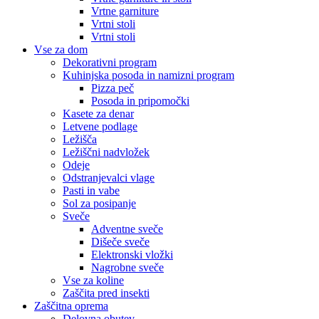
Vrtne garniture
Vrtni stoli
Vrtni stoli
Vse za dom
Dekorativni program
Kuhinjska posoda in namizni program
Pizza peč
Posoda in pripomočki
Kasete za denar
Letvene podlage
Ležišča
Ležiščni nadvložek
Odeje
Odstranjevalci vlage
Pasti in vabe
Sol za posipanje
Sveče
Adventne sveče
Dišeče sveče
Elektronski vložki
Nagrobne sveče
Vse za koline
Zaščita pred insekti
Zaščitna oprema
Delovna obutev