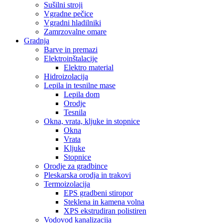
Sušilni stroji
Vgradne pečice
Vgradni hladilniki
Zamrzovalne omare
Gradnja
Barve in premazi
Elektroinštalacije
Elektro material
Hidroizolacija
Lepila in tesnilne mase
Lepila dom
Orodje
Tesnila
Okna, vrata, kljuke in stopnice
Okna
Vrata
Kljuke
Stopnice
Orodje za gradbince
Pleskarska orodja in trakovi
Termoizolacija
EPS gradbeni stiropor
Steklena in kamena volna
XPS ekstrudiran polistiren
Vodovod kanalizacija