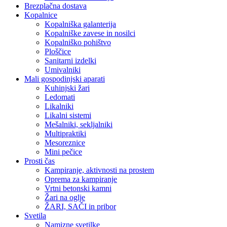
Brezplačna dostava
Kopalnice
Kopalniška galanterija
Kopalniške zavese in nosilci
Kopalniško pohištvo
Ploščice
Sanitarni izdelki
Umivalniki
Mali gospodinjski aparati
Kuhinjski žari
Ledomati
Likalniki
Likalni sistemi
Mešalniki, sekljalniki
Multipraktiki
Mesoreznice
Mini pečice
Prosti čas
Kampiranje, aktivnosti na prostem
Oprema za kampiranje
Vrtni betonski kamni
Žari na oglje
ŽARI, SAČI in pribor
Svetila
Namizne svetilke