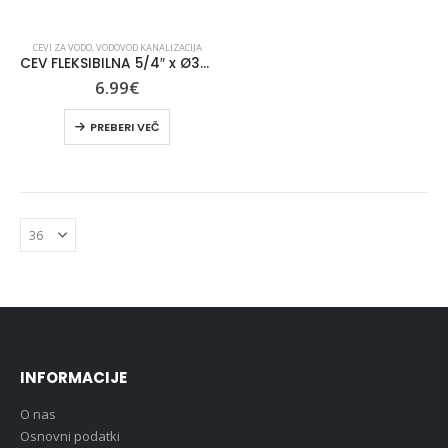
CEVI ZA VODO
,
VODOVOD KANALIZACIJA
CEV FLEKSIBILNA 5/4″ x Ø32/40 mm
6.99
€
PREBERI VEČ
INFORMACIJE
O nas
Osnovni podatki