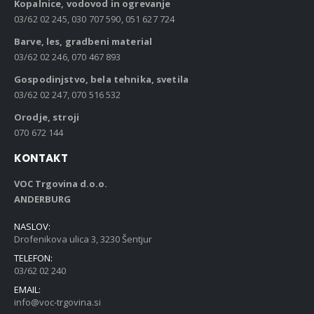
Kopalnice, vodovod in ogrevanje
03/62 02 245, 030 707 590, 051 627 724
Barve, les, gradbeni material
03/62 02 246, 070 467 893
Gospodinjstvo, bela tehnika, svetila
03/62 02 247, 070 516 532
Orodje, stroji
070 672 144
KONTAKT
VOC Trgovina d.o.o.
ANDERBURG
NASLOV:
Drofenikova ulica 3, 3230 Šentjur
TELEFON:
03/62 02 240
EMAIL:
info@voc-trgovina.si