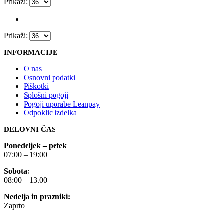
Prikaži:
Prikaži:
INFORMACIJE
O nas
Osnovni podatki
Piškotki
Splošni pogoji
Pogoji uporabe Leanpay
Odpoklic izdelka
DELOVNI ČAS
Ponedeljek – petek
07:00 – 19:00
Sobota:
08:00 – 13.00
Nedelja in prazniki:
Zaprto