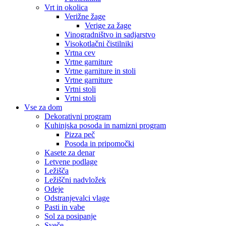
Vrt in okolica
Verižne žage
Verige za žage
Vinogradništvo in sadjarstvo
Visokotlačni čistilniki
Vrtna cev
Vrtne garniture
Vrtne garniture in stoli
Vrtne garniture
Vrtni stoli
Vrtni stoli
Vse za dom
Dekorativni program
Kuhinjska posoda in namizni program
Pizza peč
Posoda in pripomočki
Kasete za denar
Letvene podlage
Ležišča
Ležiščni nadvložek
Odeje
Odstranjevalci vlage
Pasti in vabe
Sol za posipanje
Sveče