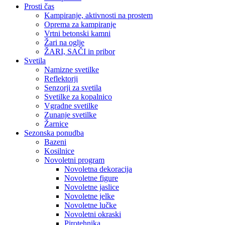
Prosti čas
Kampiranje, aktivnosti na prostem
Oprema za kampiranje
Vrtni betonski kamni
Žari na oglje
ŽARI, SAČI in pribor
Svetila
Namizne svetilke
Reflektorji
Senzorji za svetila
Svetilke za kopalnico
Vgradne svetilke
Zunanje svetilke
Žarnice
Sezonska ponudba
Bazeni
Kosilnice
Novoletni program
Novoletna dekoracija
Novoletne figure
Novoletne jaslice
Novoletne jelke
Novoletne lučke
Novoletni okraski
Pirotehnika