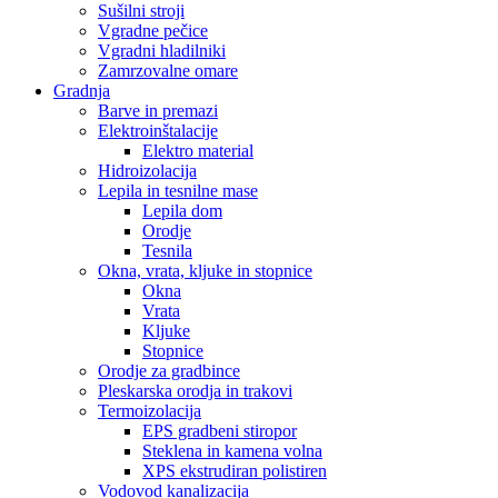
Sušilni stroji
Vgradne pečice
Vgradni hladilniki
Zamrzovalne omare
Gradnja
Barve in premazi
Elektroinštalacije
Elektro material
Hidroizolacija
Lepila in tesnilne mase
Lepila dom
Orodje
Tesnila
Okna, vrata, kljuke in stopnice
Okna
Vrata
Kljuke
Stopnice
Orodje za gradbince
Pleskarska orodja in trakovi
Termoizolacija
EPS gradbeni stiropor
Steklena in kamena volna
XPS ekstrudiran polistiren
Vodovod kanalizacija