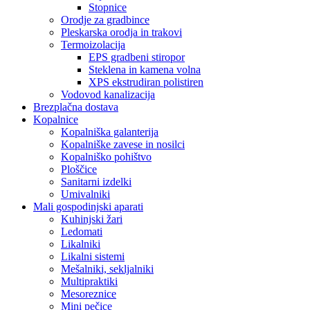
Stopnice
Orodje za gradbince
Pleskarska orodja in trakovi
Termoizolacija
EPS gradbeni stiropor
Steklena in kamena volna
XPS ekstrudiran polistiren
Vodovod kanalizacija
Brezplačna dostava
Kopalnice
Kopalniška galanterija
Kopalniške zavese in nosilci
Kopalniško pohištvo
Ploščice
Sanitarni izdelki
Umivalniki
Mali gospodinjski aparati
Kuhinjski žari
Ledomati
Likalniki
Likalni sistemi
Mešalniki, sekljalniki
Multipraktiki
Mesoreznice
Mini pečice