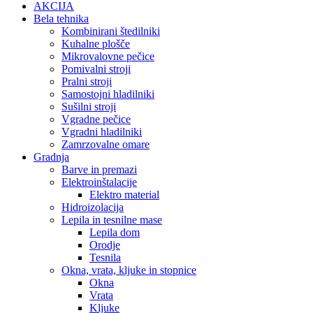
AKCIJA
Bela tehnika
Kombinirani štedilniki
Kuhalne plošče
Mikrovalovne pečice
Pomivalni stroji
Pralni stroji
Samostojni hladilniki
Sušilni stroji
Vgradne pečice
Vgradni hladilniki
Zamrzovalne omare
Gradnja
Barve in premazi
Elektroinštalacije
Elektro material
Hidroizolacija
Lepila in tesnilne mase
Lepila dom
Orodje
Tesnila
Okna, vrata, kljuke in stopnice
Okna
Vrata
Kljuke