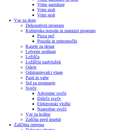
Vrtne garniture
Vrtni stoli
Vrtni stoli
Vse za dom
Dekorativni program
Kuhinjska posoda in namizni program
Pizza peč
Posoda in pripomočki
Kasete za denar
Letvene podlage
Ležišča
Ležiščni nadvložek
Odeje
Odstranjevalci vlage
Pasti in vabe
Sol za posipanje
Sveče
Adventne sveče
Dišeče sveče
Elektronski vložki
Nagrobne sveče
Vse za koline
Zaščita pred insekti
Zaščitna oprema
Delovna obutev