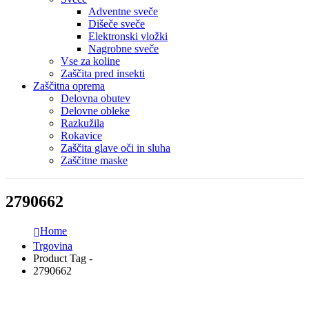
Adventne sveče
Dišeče sveče
Elektronski vložki
Nagrobne sveče
Vse za koline
Zaščita pred insekti
Zaščitna oprema
Delovna obutev
Delovne obleke
Razkužila
Rokavice
Zaščita glave oči in sluha
Zaščitne maske
2790662
Home
Trgovina
Product Tag -
2790662