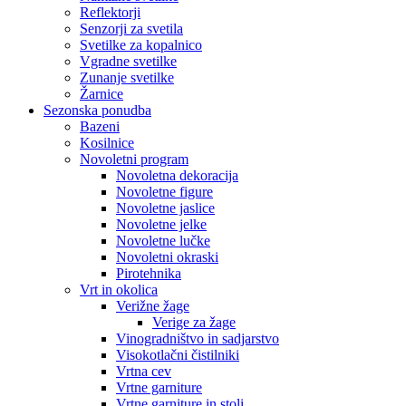
Reflektorji
Senzorji za svetila
Svetilke za kopalnico
Vgradne svetilke
Zunanje svetilke
Žarnice
Sezonska ponudba
Bazeni
Kosilnice
Novoletni program
Novoletna dekoracija
Novoletne figure
Novoletne jaslice
Novoletne jelke
Novoletne lučke
Novoletni okraski
Pirotehnika
Vrt in okolica
Verižne žage
Verige za žage
Vinogradništvo in sadjarstvo
Visokotlačni čistilniki
Vrtna cev
Vrtne garniture
Vrtne garniture in stoli