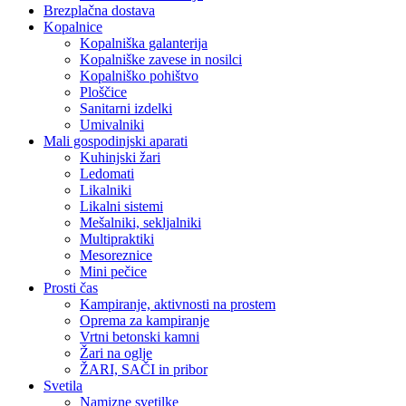
Brezplačna dostava
Kopalnice
Kopalniška galanterija
Kopalniške zavese in nosilci
Kopalniško pohištvo
Ploščice
Sanitarni izdelki
Umivalniki
Mali gospodinjski aparati
Kuhinjski žari
Ledomati
Likalniki
Likalni sistemi
Mešalniki, sekljalniki
Multipraktiki
Mesoreznice
Mini pečice
Prosti čas
Kampiranje, aktivnosti na prostem
Oprema za kampiranje
Vrtni betonski kamni
Žari na oglje
ŽARI, SAČI in pribor
Svetila
Namizne svetilke