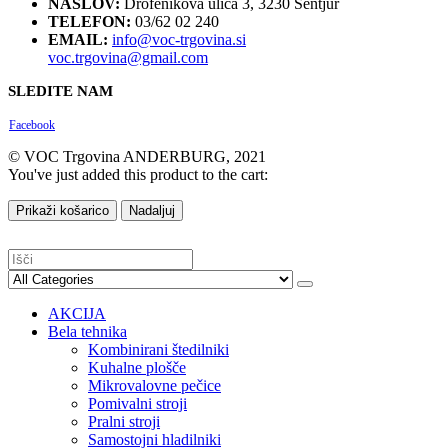
NASLOV:
Drofenikova ulica 3, 3230 Šentjur
TELEFON:
03/62 02 240
EMAIL:
info@voc-trgovina.si
voc.trgovina@gmail.com
SLEDITE NAM
Facebook
© VOC Trgovina ANDERBURG, 2021
You've just added this product to the cart:
Prikaži košarico
Nadaljuj
AKCIJA
Bela tehnika
Kombinirani štedilniki
Kuhalne plošče
Mikrovalovne pečice
Pomivalni stroji
Pralni stroji
Samostojni hladilniki