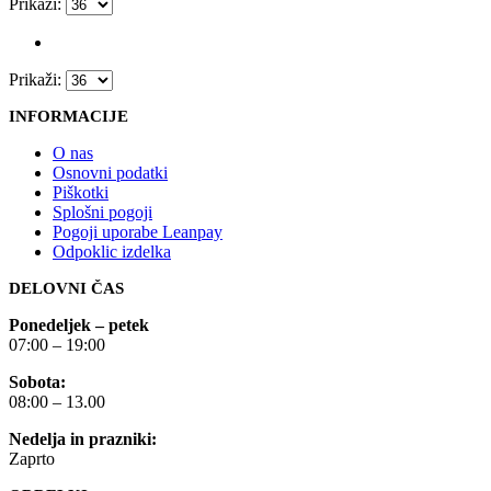
Prikaži:
Prikaži:
INFORMACIJE
O nas
Osnovni podatki
Piškotki
Splošni pogoji
Pogoji uporabe Leanpay
Odpoklic izdelka
DELOVNI ČAS
Ponedeljek – petek
07:00 – 19:00
Sobota:
08:00 – 13.00
Nedelja in prazniki:
Zaprto