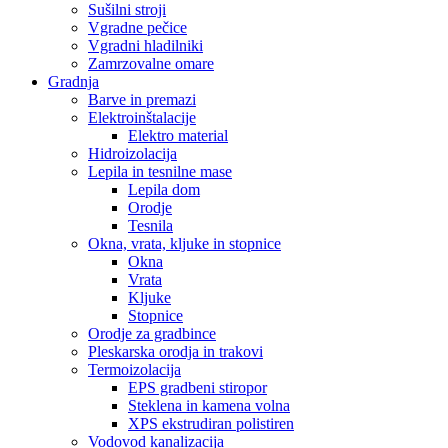
Sušilni stroji
Vgradne pečice
Vgradni hladilniki
Zamrzovalne omare
Gradnja
Barve in premazi
Elektroinštalacije
Elektro material
Hidroizolacija
Lepila in tesnilne mase
Lepila dom
Orodje
Tesnila
Okna, vrata, kljuke in stopnice
Okna
Vrata
Kljuke
Stopnice
Orodje za gradbince
Pleskarska orodja in trakovi
Termoizolacija
EPS gradbeni stiropor
Steklena in kamena volna
XPS ekstrudiran polistiren
Vodovod kanalizacija