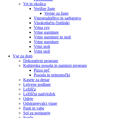
Vrt in okolica
Verižne žage
Verige za žage
Vinogradništvo in sadjarstvo
Visokotlačni čistilniki
Vrtna cev
Vrtne garniture
Vrtne garniture in stoli
Vrtne garniture
Vrtni stoli
Vrtni stoli
Vse za dom
Dekorativni program
Kuhinjska posoda in namizni program
Pizza peč
Posoda in pripomočki
Kasete za denar
Letvene podlage
Ležišča
Ležiščni nadvložek
Odeje
Odstranjevalci vlage
Pasti in vabe
Sol za posipanje
Sveče