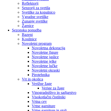
Reflektorji
Senzorji za svetila
Svetilke za kopalnico
Vgradne svetilke
Zunanje svetilke
Žarnice
Sezonska ponudba
Bazeni
Kosilnice
Novoletni program
Novoletna dekoracija
Novoletne figure
Novoletne jaslice
Novoletne jelke
Novoletne lučke
Novoletni okraski
Pirotehnika
Vrt in okolica
Verižne žage
Verige za žage
Vinogradništvo in sadjarstvo
Visokotlačni čistilniki
Vrtna cev
Vrtne garniture
Vrtne garniture in stoli