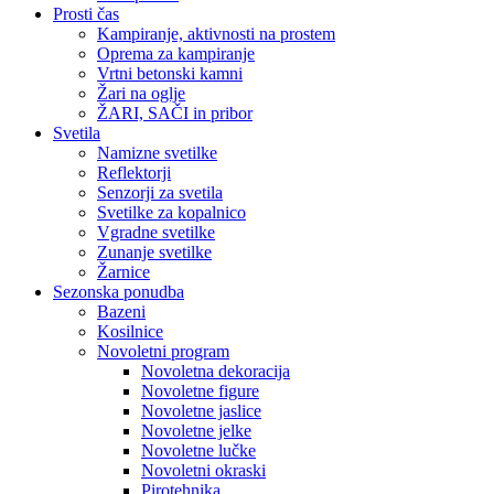
Prosti čas
Kampiranje, aktivnosti na prostem
Oprema za kampiranje
Vrtni betonski kamni
Žari na oglje
ŽARI, SAČI in pribor
Svetila
Namizne svetilke
Reflektorji
Senzorji za svetila
Svetilke za kopalnico
Vgradne svetilke
Zunanje svetilke
Žarnice
Sezonska ponudba
Bazeni
Kosilnice
Novoletni program
Novoletna dekoracija
Novoletne figure
Novoletne jaslice
Novoletne jelke
Novoletne lučke
Novoletni okraski
Pirotehnika