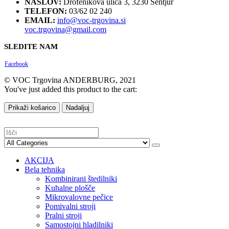
NASLOV:
Drofenikova ulica 3, 3230 Šentjur
TELEFON:
03/62 02 240
EMAIL:
info@voc-trgovina.si
voc.trgovina@gmail.com
SLEDITE NAM
Facebook
© VOC Trgovina ANDERBURG, 2021
You've just added this product to the cart:
Prikaži košarico
Nadaljuj
AKCIJA
Bela tehnika
Kombinirani štedilniki
Kuhalne plošče
Mikrovalovne pečice
Pomivalni stroji
Pralni stroji
Samostojni hladilniki