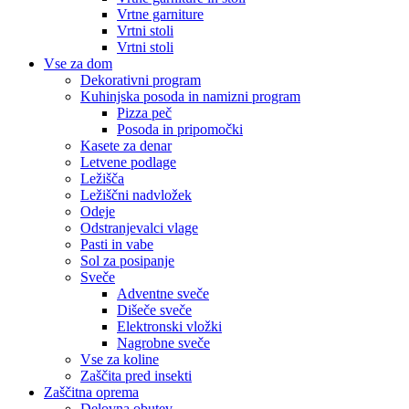
Vrtne garniture
Vrtni stoli
Vrtni stoli
Vse za dom
Dekorativni program
Kuhinjska posoda in namizni program
Pizza peč
Posoda in pripomočki
Kasete za denar
Letvene podlage
Ležišča
Ležiščni nadvložek
Odeje
Odstranjevalci vlage
Pasti in vabe
Sol za posipanje
Sveče
Adventne sveče
Dišeče sveče
Elektronski vložki
Nagrobne sveče
Vse za koline
Zaščita pred insekti
Zaščitna oprema
Delovna obutev