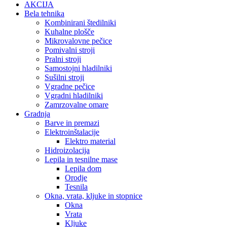
AKCIJA
Bela tehnika
Kombinirani štedilniki
Kuhalne plošče
Mikrovalovne pečice
Pomivalni stroji
Pralni stroji
Samostojni hladilniki
Sušilni stroji
Vgradne pečice
Vgradni hladilniki
Zamrzovalne omare
Gradnja
Barve in premazi
Elektroinštalacije
Elektro material
Hidroizolacija
Lepila in tesnilne mase
Lepila dom
Orodje
Tesnila
Okna, vrata, kljuke in stopnice
Okna
Vrata
Kljuke