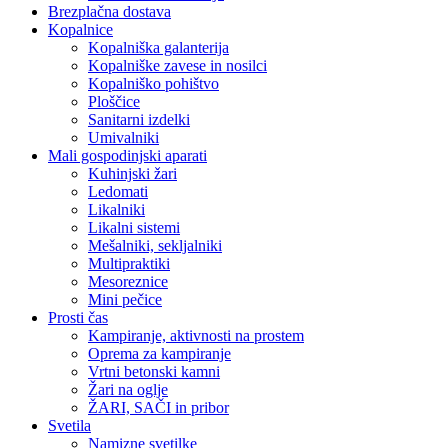
Brezplačna dostava
Kopalnice
Kopalniška galanterija
Kopalniške zavese in nosilci
Kopalniško pohištvo
Ploščice
Sanitarni izdelki
Umivalniki
Mali gospodinjski aparati
Kuhinjski žari
Ledomati
Likalniki
Likalni sistemi
Mešalniki, sekljalniki
Multipraktiki
Mesoreznice
Mini pečice
Prosti čas
Kampiranje, aktivnosti na prostem
Oprema za kampiranje
Vrtni betonski kamni
Žari na oglje
ŽARI, SAČI in pribor
Svetila
Namizne svetilke