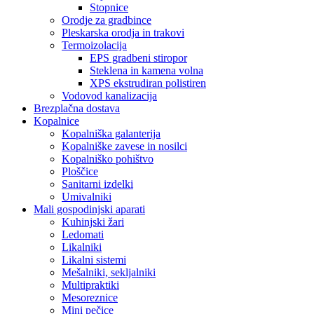
Stopnice
Orodje za gradbince
Pleskarska orodja in trakovi
Termoizolacija
EPS gradbeni stiropor
Steklena in kamena volna
XPS ekstrudiran polistiren
Vodovod kanalizacija
Brezplačna dostava
Kopalnice
Kopalniška galanterija
Kopalniške zavese in nosilci
Kopalniško pohištvo
Ploščice
Sanitarni izdelki
Umivalniki
Mali gospodinjski aparati
Kuhinjski žari
Ledomati
Likalniki
Likalni sistemi
Mešalniki, sekljalniki
Multipraktiki
Mesoreznice
Mini pečice